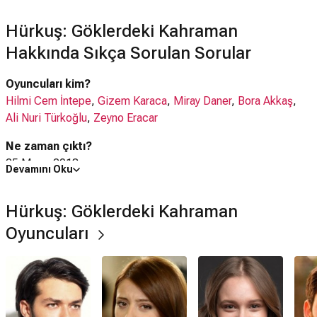
Hürkuş: Göklerdeki Kahraman
Hakkında Sıkça Sorulan Sorular
Oyuncuları kim?
Hilmi Cem İntepe
,
Gizem Karaca
,
Miray Daner
,
Bora Akkaş
,
Ali Nuri Türkoğlu
,
Zeyno Eracar
Ne zaman çıktı?
25 Mayıs 2018
Devamını Oku
Hürkuş: Göklerdeki Kahraman filmi nerede çekildi?
Hürkuş: Göklerdeki Kahraman
Hürkuş: Göklerdeki Kahraman filmi
Türkiye
'de çekilmiştir.
Oyuncuları
Kaç saat?
1 saat 53 dakika
IMDb puanı kaç?
5.4