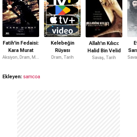
Fatih'in Fedaisi:
Kelebeğin
E
Allah'ın Kılıcı:
Kara Murat
Rüyası
Sar
Halid Bin Velid
Aksiyon, Dram, Macera
Dram, Tarih
Sava
Savaş, Tarih
Ekleyen:
samcoa