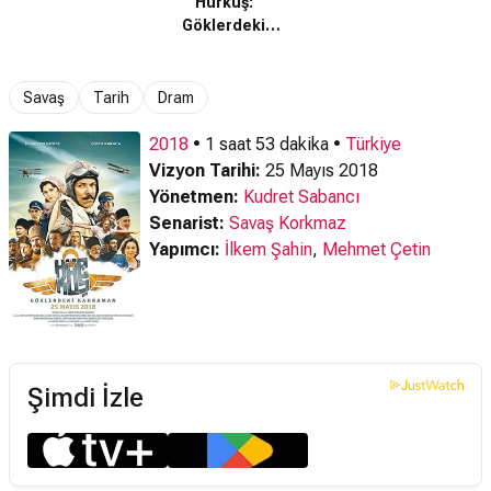
Hürkuş:
Kahraman (2018)
Göklerdeki
Fragman
Kahraman (2018)
Teaser
Savaş
Tarih
Dram
2018
• 1 saat 53 dakika •
Türkiye
Vizyon Tarihi:
25 Mayıs 2018
Yönetmen:
Kudret Sabancı
Senarist:
Savaş Korkmaz
Yapımcı:
İlkem Şahin
,
Mehmet Çetin
Şimdi İzle