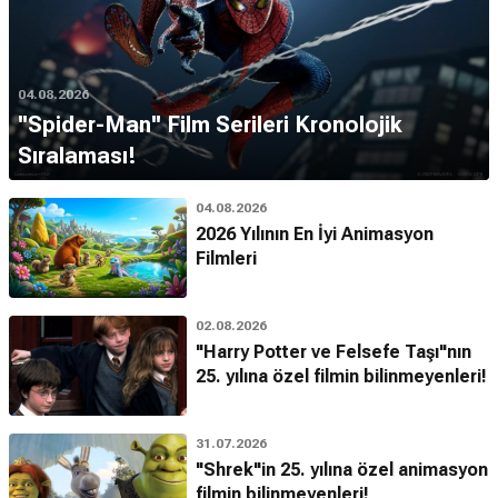
04.08.2026
''Spider-Man'' Film Serileri Kronolojik
Sıralaması!
04.08.2026
2026 Yılının En İyi Animasyon
Filmleri
02.08.2026
"Harry Potter ve Felsefe Taşı"nın
25. yılına özel filmin bilinmeyenleri!
31.07.2026
"Shrek"in 25. yılına özel animasyon
filmin bilinmeyenleri!