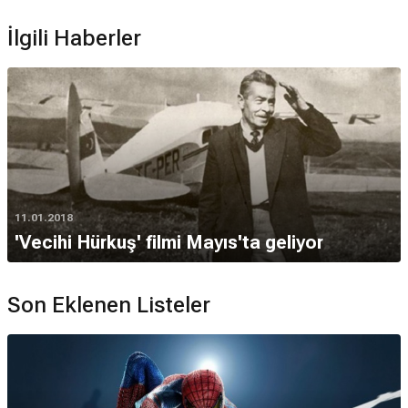
İlgili Haberler
11.01.2018
'Vecihi Hürkuş' filmi Mayıs'ta geliyor
Son Eklenen Listeler