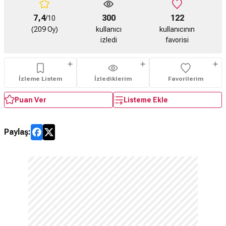
7,4
300
122
/10
(209 Oy)
kullanıcı
kullanıcının
izledi
favorisi
İzleme Listem
İzlediklerim
Favorilerim
Puan Ver
Listeme Ekle
Paylaş: