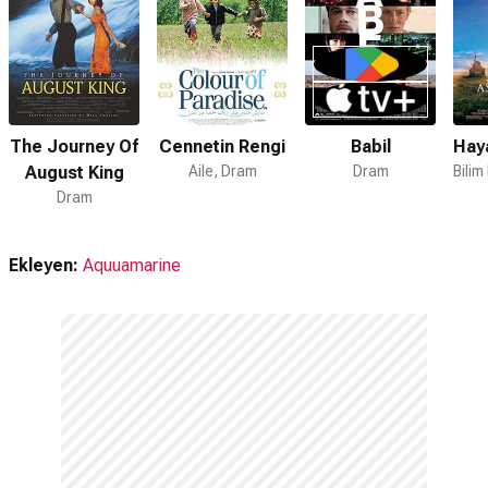
Kelebekler devam filmi var mı?
Hayır. Kelebekler için devam filmi bulunmamaktadır.
The Journey Of
Cennetin Rengi
Babil
Haya
August King
Aile, Dram
Dram
Dram
Ekleyen:
Aquuamarine