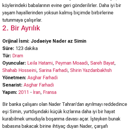
köylerindeki babalarının evine geri gönderilirler. Daha iyi bir
yaşam hayallerinden yoksun kalmış biçimde birbirlerine
tutunmaya çalışırlar.
2. Bir Ayrılık
Orijinal İsmi: Jodaeiye Nader az Simin
Süre:
123 dakika
Tür:
Dram
Oyuncular:
Leila Hatami
,
Peyman Moaadi
,
Sareh Bayat
,
Shahab Hosseini
,
Sarina Farhadi
,
Shirin Yazdanbakhsh
Yönetmen:
Asghar Farhadi
Senarist:
Asghar Farhadi
Yapım:
2011
-
İran
,
Fransa
Bir banka çalışanı olan Nader Tahran'dan ayrılmayı reddedince
eşi Simin, yurtdışındaki küçük kızlarına daha iyi bir hayat
kurabilmek umuduyla boşanma davası açar. İşteyken bunak
babasına bakacak birine ihtiyaç duyan Nader, çarşafı