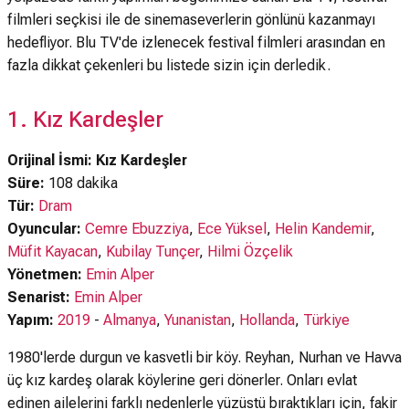
filmleri seçkisi ile de sinemaseverlerin gönlünü kazanmayı
hedefliyor. Blu TV'de izlenecek festival filmleri arasından en
fazla dikkat çekenleri bu listede sizin için derledik.
1. Kız Kardeşler
Orijinal İsmi: Kız Kardeşler
Süre:
108 dakika
Tür:
Dram
Oyuncular:
Cemre Ebuzziya
,
Ece Yüksel
,
Helin Kandemir
,
Müfit Kayacan
,
Kubilay Tunçer
,
Hilmi Özçelik
Yönetmen:
Emin Alper
Senarist:
Emin Alper
Yapım:
2019
-
Almanya
,
Yunanistan
,
Hollanda
,
Türkiye
1980'lerde durgun ve kasvetli bir köy. Reyhan, Nurhan ve Havva
üç kız kardeş olarak köylerine geri dönerler. Onları evlat
edinen ailelerini farklı nedenlerle yüzüstü bıraktıkları için, fakir