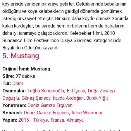
köylerinde yeniden bir araya gelirler. Geldiklerinde babalarının
öldüğünü ve köye kelebeklerin geldiği dönemde gömülmek
istediğini vasiyet etmiştir. Bir süre daha köyde durmak zorunda
kalan kardeşler, bu sürede hem birbirlerini hem de babalarını
daha iyi tanımaya çalışacaklardır. Kelebekler filmi, 2018
Sundance Film Festivali'nde Dünya Sineması kategorisinde
Büyük Jüri Ödülü'nü kazandı.
5. Mustang
Orijinal İsmi: Mustang
Süre:
97 dakika
Tür:
Dram
Oyuncular:
Tuğba Sunguroğlu
,
Elit İşcan
,
Doğa Zeynep
Doğuşlu
,
Güneş Şensoy
,
İlayda Akdoğan
,
Burak Yiğit
Yönetmen:
Deniz Gamze Ergüven
Senarist:
Deniz Gamze Ergüven
,
Alice Winocour
Yapım:
2015
-
Türkiye
,
Fransa
,
Almanya