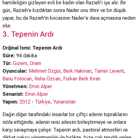
hamileliğini gizleyen evli bir kadın olan Razieh'i işe alır. Bir
gün, Razieh'e kızdıktan sonra Nader onu ittirir ve bir düşük
yapar, bu da Razieh'in kocasının Nader'e dava açmasına neden
olur.
3. Tepenin Ardı
Orijinal İsmi: Tepenin Ardı
Süre:
94 dakika
Tür:
Gizem
,
Dram
Oyuncular:
Mehmet Özgür
,
Berk Hakman
,
Tamer Levent
,
Banu Fotocan
,
Reha Özcan
,
Furkan Berk Kıran
Yönetmen:
Emin Alper
Senarist:
Emin Alper
Yapım:
2012
-
Türkiye
,
Yunanistan
Dağın diğer tarafındaki insanlar bir çiftçi ailenin topraklarını
istila ettiğinde, ailenin reisi ailesini birleştirmeye ve onlara
karşı savaşmaya çalışır. Tepenin ardı, pastoral atmosferi ve
dikkat çekici yönetmenliği ile birlikte, bize çok tanıdık gelen