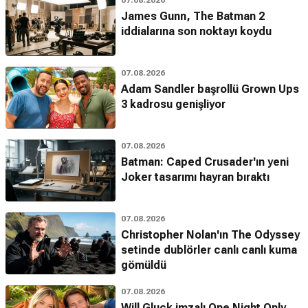
James Gunn, The Batman 2
iddialarına son noktayı koydu
07.08.2026
Adam Sandler başrollü Grown Ups
3 kadrosu genişliyor
07.08.2026
Batman: Caped Crusader'ın yeni
Joker tasarımı hayran bıraktı
07.08.2026
Christopher Nolan'ın The Odyssey
setinde dublörler canlı canlı kuma
gömüldü
07.08.2026
Will Gluck imzalı One Night Only