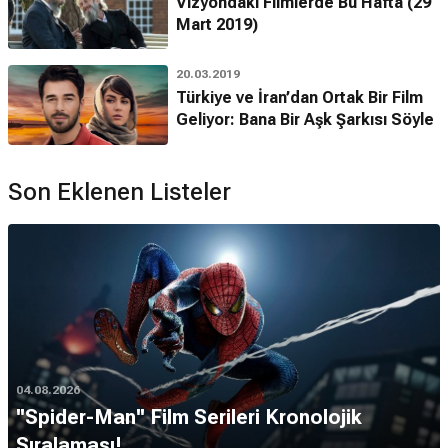
Vizyondaki Filmlerde Bu Hafta (29
Mart 2019)
20.03.2019
Türkiye ve İran’dan Ortak Bir Film
Geliyor: Bana Bir Aşk Şarkısı Söyle
Son Eklenen Listeler
04.08.2026
''Spider-Man'' Film Serileri Kronolojik
Sıralaması!