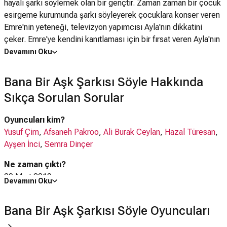
hayali şarkı söylemek olan bir gençtir. Zaman zaman bir çocuk
esirgeme kurumunda şarkı söyleyerek çocuklara konser veren
Emre'nin yeteneği, televizyon yapımcısı Ayla'nın dikkatini
çeker. Emre'ye kendini kanıtlaması için bir fırsat veren Ayla'nın
destekleri ile Emre, üne kavuşur. İstanbul'a iş ndeniyle gelen
Devamını Oku
Delara ve Emre'nin tanışması, aralarında bir aşkın başlmasına
sebep olur ancak Emre'ye gönlünü kaptırmış olan Ayla, bu
Bana Bir Aşk Şarkısı Söyle Hakkında
ilişkiyi başlamadan bitirmek niyetindedir...
Sıkça Sorulan Sorular
Oyuncuları kim?
Yusuf Çim
,
Afsaneh Pakroo
,
Ali Burak Ceylan
,
Hazal Türesan
,
Ayşen İnci
,
Semra Dinçer
Ne zaman çıktı?
29 Mart 2019
Devamını Oku
Bana Bir Aşk Şarkısı Söyle filmi nerede çekildi?
Bana Bir Aşk Şarkısı Söyle Oyuncuları
Bana Bir Aşk Şarkısı Söyle filmi
Türkiye
'de çekilmiştir.