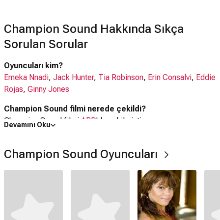
Champion Sound Hakkında Sıkça
Sorulan Sorular
Oyuncuları kim?
Emeka Nnadi
,
Jack Hunter
,
Tia Robinson
,
Erin Consalvi
,
Eddie
Rojas
,
Ginny Jones
Champion Sound filmi nerede çekildi?
Champion Sound filmi
ABD
'da çekilmiştir.
Devamını Oku
Kaç saat?
Champion Sound Oyuncuları
27 dakika
Champion Sound filmi hangi tür?
Dram
,
Kısa Film
Netflix'te var mı?
Hayır. Film Netflix'te yayınlanmamaktadır.