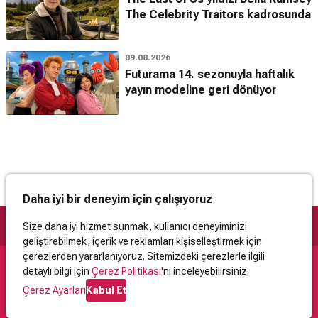
The Celebrity Traitors kadrosunda
09.08.2026
Futurama 14. sezonuyla haftalık
yayın modeline geri dönüyor
Daha iyi bir deneyim için çalışıyoruz
Size daha iyi hizmet sunmak, kullanıcı deneyiminizi
geliştirebilmek, içerik ve reklamları kişiselleştirmek için
çerezlerden yararlanıyoruz. Sitemizdeki çerezlerle ilgili
detaylı bilgi için
Çerez Politikası
'nı inceleyebilirsiniz.
Destek
Çerez Ayarları
Kabul Et
İletişim
Yardım
Kullanıcı Sözleşmesi
Çerez Politikası
Kişisel Verilerin Korunması
Yasal Uyarı