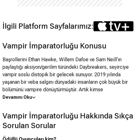
İlgili Platform Sayfalarımız:
Vampir İmparatorluğu Konusu
Başrollerini Ethan Hawke, Willem Dafoe ve Sam Neill‘ın
paylaştığı aksiyon/gerilim türündeki Daybreakers, seyirciye
vampir soslu distopik bir gelecek sunuyor. 2019 yılında
yaşanan bir veba salgını dünyadaki insanların çok büyük bir
bölümünü vampire dönüştürmüştür. Artık kimse
yaşlanmamaktadır. Fakat ortada büyük bir sorun vardır; sayıları
Devamını Oku
iyice azalan insanlar artık vampir ırkına yeterli miktarda kan
sağlayamamaktadır. Bu sırada insanlardan oluşan bir direniş
Vampir İmparatorluğu Hakkında Sıkça
gücü de vampirleri tekrar insana dönüştürmek için bir tedavi
Sorulan Sorular
aramaktadır. Direnişçiler bunun için üst düzey bir vampir olan
hematolog Edward Dalton’ı (Ethan Hawke) kaçırırlar.
Ödüllü Oyuncuları kim?