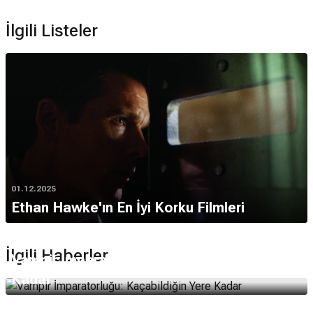
İlgili Listeler
01.12.2025
Ethan Hawke'ın En İyi Korku Filmleri
08.03.2010
İlgili Haberler
Vampir İmparatorluğu: Kaçabildiğin Yere
Kadar