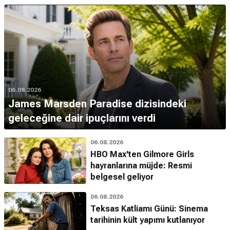
06.08.2026
James Marsden Paradise dizisindeki
geleceğine dair ipuçlarını verdi
06.08.2026
HBO Max'ten Gilmore Girls
hayranlarına müjde: Resmi
belgesel geliyor
06.08.2026
Teksas Katliamı Günü: Sinema
tarihinin kült yapımı kutlanıyor