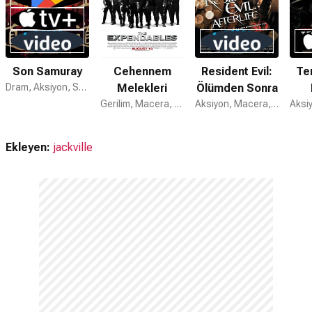
Son Samuray
Cehennem
Resident Evil:
Te
Dram, Aksiyon, Savaş
Melekleri
Ölümden Sonra
Gerilim, Macera, Aksiyon
Aksiyon, Macera, Korku
Ekleyen:
jackville