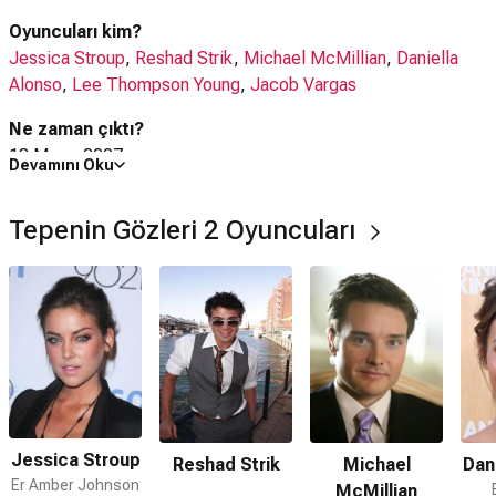
bekleyen yamyam mutantlar beklemektedir. Bu kez kötülerin
Oyuncuları kim?
gücü çok daha fazla ve soylarını devam ettirebilmek için çok
Jessica Stroup
,
Reshad Strik
,
Michael McMillian
,
Daniella
daha akılcı ve saldırganlardır.
Alonso
,
Lee Thompson Young
,
Jacob Vargas
Ne zaman çıktı?
18 Mayıs 2007
Devamını Oku
Tepenin Gözleri 2 filmi nerede çekildi?
Tepenin Gözleri 2 Oyuncuları
Tepenin Gözleri 2 filmi
ABD
'da çekilmiştir.
Kaç saat?
1 saat 29 dakika
IMDb puanı kaç?
5.1
Tepenin Gözleri 2 filmi hangi tür?
Korku
,
Gerilim
Jessica Stroup
Michael
Dan
Reshad Strik
Nereden izleyebilirim, hangi platformda var?
Er Amber Johnson
McMillian