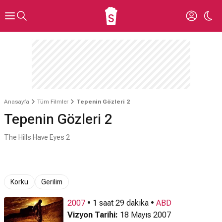
Anasayfa
Tüm Filmler
Tepenin Gözleri 2
Tepenin Gözleri 2
The Hills Have Eyes 2
Bu video bazı kullanıcılar için
uygunsuz olabilir.
Korku
Gerilim
I AM OVER 18
2007
• 1 saat 29 dakika •
ABD
Vizyon Tarihi:
18 Mayıs 2007