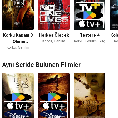
Korku Kapanı 3
Herkes Ölecek
Testere 4
Kol
: Ölüme
Korku, Gerilim
Korku, Gerilim, Suç
Ko
Korku, Gerilim
Terkediş
Aynı Seride Bulunan Filmler