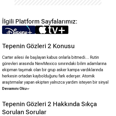
İlgili Platform Sayfalarımız:
Tepenin Gözleri 2 Konusu
Carter ailesi ile başlayan kabus onlarla bitmedi… Rutin
görevleri arasında NewMexico sınırındaki bilim adamlarına
ekipman taşımak olan bir grup asker kampa vardıklarında
herkesin ortadan kaybolduğunu fark ederşer. Atomik
araştırmalar yapan ekipten yalnızca yardım isteyen bir sinyal
kalmıştır. Takım dağdan gelen sinyali araştırmaya karar verir.
Devamını Oku
Eğer gerçekten yardıma ihtiyacı olan biri varsa belki de bu
ıssız tepeler arasında yalnız calışan bilim adamlarıdır… Carter
Tepenin Gözleri 2 Hakkında Sıkça
ailesinin başına gelenlerden bir haber bu ıssız ve lanetli
Sorulan Sorular
tepelerde araştırmaya girişirler. Ve onları da diğerlerini