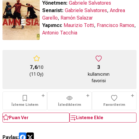
Yönetmen:
Gabriele Salvatores
Senarist:
Gabriele Salvatores
,
Andrea
Garello
,
Ramón Salazar
Yapımcı:
Maurizio Totti
,
Francisco Ramos
,
Antonio Tacchia
7,6
3
/10
(11 Oy)
kullanıcının
favorisi
İzleme Listem
İzlediklerim
Favorilerim
Puan Ver
Listeme Ekle
Paylaş: