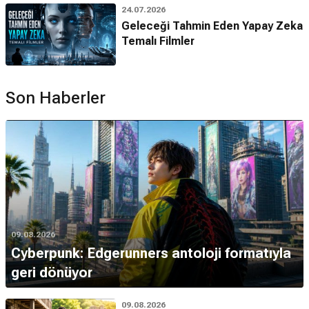
24.07.2026
Geleceği Tahmin Eden Yapay Zeka
Temalı Filmler
Son Haberler
09.08.2026
Cyberpunk: Edgerunners antoloji formatıyla
geri dönüyor
09.08.2026