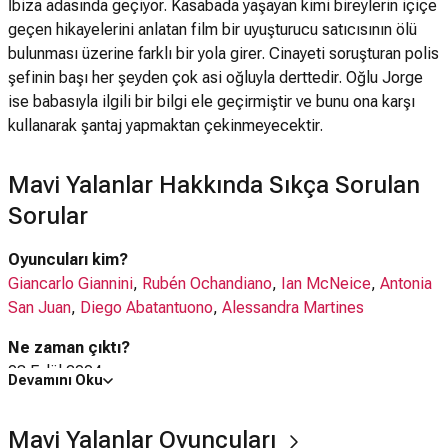
İbiza adasında geçiyor. Kasabada yaşayan kimi bireylerin içiçe
geçen hikayelerini anlatan film bir uyuşturucu satıcısının ölü
bulunması üzerine farklı bir yola girer. Cinayeti soruşturan polis
şefinin başı her şeyden çok asi oğluyla derttedir. Oğlu Jorge
ise babasıyla ilgili bir bilgi ele geçirmiştir ve bunu ona karşı
kullanarak şantaj yapmaktan çekinmeyecektir.
Mavi Yalanlar Hakkında Sıkça Sorulan
Sorular
Oyuncuları kim?
Giancarlo Giannini
,
Rubén Ochandiano
,
Ian McNeice
,
Antonia
San Juan
,
Diego Abatantuono
,
Alessandra Martines
Ne zaman çıktı?
03 Eylül 2004
Devamını Oku
Mavi Yalanlar filmi nerede çekildi?
Mavi Yalanlar Oyuncuları
Mavi Yalanlar filmi
İtalya
,
İspanya
'da çekilmiştir.