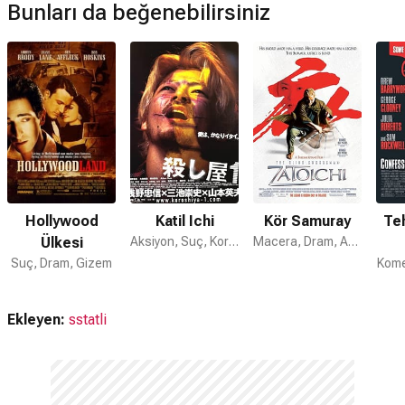
Bunları da beğenebilirsiniz
Hollywood
Katil Ichi
Kör Samuray
Teh
Ülkesi
Aksiyon, Suç, Korku
Macera, Dram, Aksiyon
Suç, Dram, Gizem
Kome
Ekleyen:
sstatli