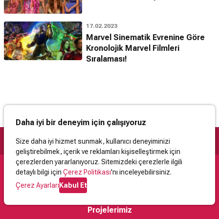
17.02.2023
Marvel Sinematik Evrenine Göre
Kronolojik Marvel Filmleri
Sıralaması!
Daha iyi bir deneyim için çalışıyoruz
Size daha iyi hizmet sunmak, kullanıcı deneyiminizi
geliştirebilmek, içerik ve reklamları kişiselleştirmek için
çerezlerden yararlanıyoruz. Sitemizdeki çerezlerle ilgili
detaylı bilgi için
Çerez Politikası
'nı inceleyebilirsiniz.
Destek
Çerez Ayarları
Kabul Et
İletişim
Yardım
Kullanıcı Sözleşmesi
Çerez Politikası
Kişisel Verilerin Korunması
Yasal Uyarı
Projelerimiz