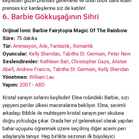
keşfeden güzel prenses genevieve ve onun onbir dans eden
prenses kız kardeşlerine siz de katılın!
6. Barbie Gökkuşağının Sihri
Orijinal İsmi: Barbie Fairytopia Magic Of The Rainbow
Süre:
75 dakika
Tür:
Animasyon
,
Aile
,
Fantastik
,
Romantik
Oyuncular:
Kelly Sheridan
,
Tabitha St. Germain
,
Peter New
Seslendirenler:
Kathleen Barr
,
Christopher Gaze
,
Alistair
Abell
,
Andrew Francis
,
Tabitha St. Germain
,
Kelly Sheridan
Yönetmen:
William Lau
Yapım:
2007
-
ABD
Kristal sarayın sırlarını keşfedin! Elina rolündeki Barbie, sizi
yepyeni periler ülkesi maceralarına bekliyor. Elina, sevimli
arkadaşı Bibble ile muhteşem kristal sarayın peri okuluna
doğru yolculuğa çıkar. Orada her yıl geleneksel olarak yapılan
bahar uçuşunu öğrenmek üzere seçilmiş diğer acemi peri
adaylarıyla tanışır. Hep birlikte sezonun ilk büyüleyici