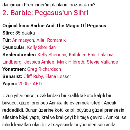
danışmanı Preminger'in planlarını bozacak mı?
2. Barbie: Pegasus'un Sihri
Orijinal İsmi: Barbie And The Magic Of Pegasus
Süre:
85 dakika
Tür:
Animasyon
,
Aile
,
Romantik
Oyuncular:
Kelly Sheridan
Seslendirenler:
Kelly Sheridan
,
Kathleen Barr
,
Lalainia
Lindbjerg
,
Jessica Amlee
,
Mark Hildreth
,
Stevie Vallance
Yönetmen:
Greg Richardson
Senarist:
Cliff Ruby
,
Elana Lesser
Yapım:
2005
-
ABD
Uzun yıllar önce, uzaklardaki bir krallıkta kötü kalpli bir
büyücü, güzel prenses Annika ile evlenmek istedi. Ancak
reddedildi. Bunun üzerine kötü kalpli büyücü güzel prensesin
ailesine büyü yaptı; kral ve kraliçeyi bir taşa çevirdi. Annika ise
sihirli kanatları olan bir at sayesinde büyücüden son anda