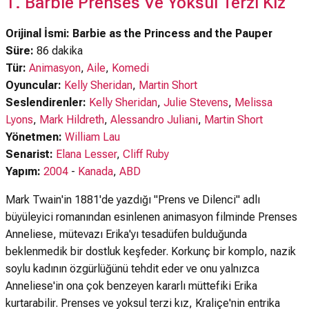
1. Barbie Prenses Ve Yoksul Terzi Kız
Orijinal İsmi: Barbie as the Princess and the Pauper
Süre:
86 dakika
Tür:
Animasyon
,
Aile
,
Komedi
Oyuncular:
Kelly Sheridan
,
Martin Short
Seslendirenler:
Kelly Sheridan
,
Julie Stevens
,
Melissa
Lyons
,
Mark Hildreth
,
Alessandro Juliani
,
Martin Short
Yönetmen:
William Lau
Senarist:
Elana Lesser
,
Cliff Ruby
Yapım:
2004
-
Kanada
,
ABD
Mark Twain'in 1881'de yazdığı "Prens ve Dilenci" adlı
büyüleyici romanından esinlenen animasyon filminde Prenses
Anneliese, mütevazı Erika'yı tesadüfen bulduğunda
beklenmedik bir dostluk keşfeder. Korkunç bir komplo, nazik
soylu kadının özgürlüğünü tehdit eder ve onu yalnızca
Anneliese'in ona çok benzeyen kararlı müttefiki Erika
kurtarabilir. Prenses ve yoksul terzi kız, Kraliçe'nin entrika