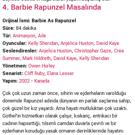
4. Barbie Rapunzel Masalında
Orijinal İsmi: Barbie As Rapunzel
Süre:
84 dakika
Tür:
Animasyon
,
Aile
Oyuncular:
Kelly Sheridan
,
Anjelica Huston
,
David Kaye
Seslendirenler:
Anjelica Huston
,
Christopher Gaze
,
Cree
Summer
,
Mark Hildreth
,
David Kaye
,
Kelly Sheridan
Yönetmen:
Owen Hurley
Senarist:
Cliff Ruby
,
Elana Lesser
Yapım:
2002
-
Kanada
Çok çok uzun zaman önce, sihirin ve ejderhaların varolduğu
dönemde Rapunzel adında dünyanın en parlak saçlarına sahip,
çok güzel bir kız yaşardı. Ama hayatı mutluluktan çok uzaktı.
Gothel'in hizmetkarı olarak çalışır, kıskanç, entrikacı bir
cadının hapsettiği, tılsımlı camdan duvarla çevrili ve bir
ejderhanın koruduğu yasak ormanın derinliklerinde hayatını