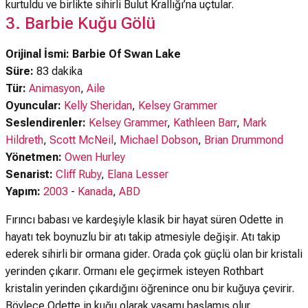
kurtuldu ve birlikte sihirli Bulut Krallığı’na uçtular.
3. Barbie Kuğu Gölü
Orijinal İsmi: Barbie Of Swan Lake
Süre:
83 dakika
Tür:
Animasyon
,
Aile
Oyuncular:
Kelly Sheridan
,
Kelsey Grammer
Seslendirenler:
Kelsey Grammer
,
Kathleen Barr
,
Mark
Hildreth
,
Scott McNeil
,
Michael Dobson
,
Brian Drummond
Yönetmen:
Owen Hurley
Senarist:
Cliff Ruby
,
Elana Lesser
Yapım:
2003
-
Kanada
,
ABD
Fırıncı babası ve kardeşiyle klasik bir hayat süren Odette in
hayatı tek boynuzlu bir atı takip atmesiyle değişir. Atı takip
ederek sihirli bir ormana gider. Orada çok güçlü olan bir kristali
yerinden çıkarır. Ormanı ele geçirmek isteyen Rothbart
kristalin yerinden çıkardığını öğrenince onu bir kuğuya çevirir.
Böylece Odette in kuğu olarak yaşamı başlamış olur.