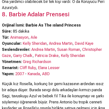
Ona yardımcı olabilecek bir tek kişi vardı: O da Koruyucu Peri
Azura'ydı.
8. Barbie Adalar Prensesi
Orijinal İsmi: Barbie As The ısland Princess
Süre:
85 dakika
Tür:
Animasyon
,
Aile
Oyuncular:
Kelly Sheridan
,
Andrea Martin
,
David Kaye
Seslendirenler:
Andrea Martin
,
Susan Roman
,
Christopher
Gaze
,
Garry Chalk
,
Patricia Drake
,
Kelly Sheridan
Yönetmen:
Greg Richardson
Senarist:
Cliff Ruby
,
Elana Lesser
Yapım:
2007
-
Kanada
,
ABD
Küçük kız Rosella, korkunç bir gemi kazasının ardından ıssız
bir adaya düşer. Burada sevgi dolu arkadaşları kırmızı panda
Sagi, tavuskuşu Azul ve bebek fil Tika ile konuşmayı ve şarkı
söylemeyi öğrenerek büyür. Prens Antonio bu tropik cenneti
keşfeder ve Rosella'yı onunla birlikte şatoya gelmesi için ikna