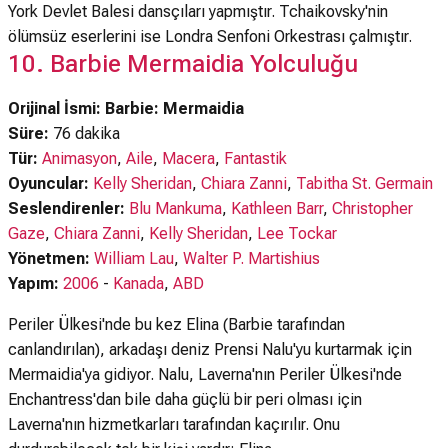
York Devlet Balesi dansçıları yapmıştır. Tchaikovsky'nin
ölümsüz eserlerini ise Londra Senfoni Orkestrası çalmıştır.
10. Barbie Mermaidia Yolculuğu
Orijinal İsmi: Barbie: Mermaidia
Süre:
76 dakika
Tür:
Animasyon
,
Aile
,
Macera
,
Fantastik
Oyuncular:
Kelly Sheridan
,
Chiara Zanni
,
Tabitha St. Germain
Seslendirenler:
Blu Mankuma
,
Kathleen Barr
,
Christopher
Gaze
,
Chiara Zanni
,
Kelly Sheridan
,
Lee Tockar
Yönetmen:
William Lau
,
Walter P. Martishius
Yapım:
2006
-
Kanada
,
ABD
Periler Ülkesi'nde bu kez Elina (Barbie tarafından
canlandırılan), arkadaşı deniz Prensi Nalu'yu kurtarmak için
Mermaidia'ya gidiyor. Nalu, Laverna'nın Periler Ülkesi'nde
Enchantress'dan bile daha güçlü bir peri olması için
Laverna'nın hizmetkarları tarafından kaçırılır. Onu