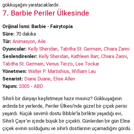
gökkuşağını yaratacaklardır.
7. Barbie Periler Ülkesinde
Orijinal İsmi: Barbie - Fairytopia
Süre:
70 dakika
Tür:
Animasyon
,
Aile
Oyuncular:
Kelly Sheridan
,
Tabitha St. Germain
,
Chiara Zanni
Seslendirenler:
Kelly Sheridan
,
Kathleen Barr
,
Chiara Zanni
,
Tabitha St. Germain
,
Venus Terzo
,
Lee Tockar
Yönetmen:
Walter P. Martishius
,
William Lau
Senarist:
Diane Duane
,
Elise Allen
Yapım:
2005
-
ABD
Sihirli bir dünyayı keşfetmeye hazır mısınız? Gökkuşağının
ardında bir yerlerde, Periler Ülkesi'nde güzel bir çiçek perisi
yaşardı. Küçük sevimli dostu Bibble'la birlikte yaşadığı evi,
Sihirli Çayır'ın içinde büyük bir çiçekti. Günlerden bir gün Elina
çiçek evinin solduğunu ve sihirli dostlarının uçamadığını gördü.