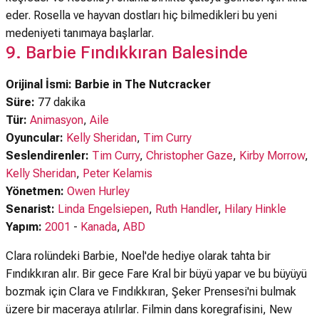
eder. Rosella ve hayvan dostları hiç bilmedikleri bu yeni
medeniyeti tanımaya başlarlar.
9. Barbie Fındıkkıran Balesinde
Orijinal İsmi: Barbie in The Nutcracker
Süre:
77 dakika
Tür:
Animasyon
,
Aile
Oyuncular:
Kelly Sheridan
,
Tim Curry
Seslendirenler:
Tim Curry
,
Christopher Gaze
,
Kirby Morrow
,
Kelly Sheridan
,
Peter Kelamis
Yönetmen:
Owen Hurley
Senarist:
Linda Engelsiepen
,
Ruth Handler
,
Hilary Hinkle
Yapım:
2001
-
Kanada
,
ABD
Clara rolündeki Barbie, Noel'de hediye olarak tahta bir
Fındıkkıran alır. Bir gece Fare Kral bir büyü yapar ve bu büyüyü
bozmak için Clara ve Fındıkkıran, Şeker Prensesi'ni bulmak
üzere bir maceraya atılırlar. Filmin dans koregrafisini, New