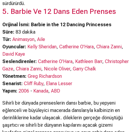
sürdürürdü.
5. Barbie Ve 12 Dans Eden Prenses
Orijinal İsmi: Barbie in the 12 Dancing Princesses
Süre:
83 dakika
Tür:
Animasyon
,
Aile
Oyuncular:
Kelly Sheridan
,
Catherine O'Hara
,
Chiara Zanni
,
David Kaye
Seslendirenler:
Catherine O'Hara
,
Kathleen Barr
,
Christopher
Gaze
,
Chiara Zanni
,
Nicole Oliver
,
Garry Chalk
Yönetmen:
Greg Richardson
Senarist:
Cliff Ruby
,
Elana Lesser
Yapım:
2006
-
Kanada
,
ABD
Sihirli bir dünyada prenseslerin dansı barbie, bu yepyeni
eğlenceli ve büyüleyici macerada danslarıyla kalbinizin en
derinliklerine kadar ulaşacak. dileklerin gerçeğe dönüştüğü
şaşırtıcı ve sihirli bir dünyanın kapılarını açacak gizemi