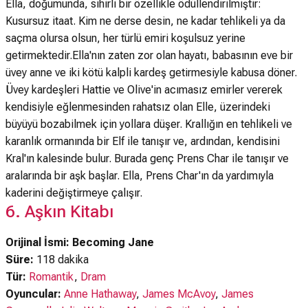
Ella, doğumunda, sihirli bir özellikle ödüllendirilmiştir:
Kusursuz itaat. Kim ne derse desin, ne kadar tehlikeli ya da
saçma olursa olsun, her türlü emiri koşulsuz yerine
getirmektedir.Ella'nın zaten zor olan hayatı, babasının eve bir
üvey anne ve iki kötü kalpli kardeş getirmesiyle kabusa döner.
Üvey kardeşleri Hattie ve Olive'in acımasız emirler vererek
kendisiyle eğlenmesinden rahatsız olan Elle, üzerindeki
büyüyü bozabilmek için yollara düşer. Krallığın en tehlikeli ve
karanlık ormanında bir Elf ile tanışır ve, ardından, kendisini
Kral'ın kalesinde bulur. Burada genç Prens Char ile tanışır ve
aralarında bir aşk başlar. Ella, Prens Char'ın da yardımıyla
kaderini değiştirmeye çalışır.
6. Aşkın Kitabı
Orijinal İsmi: Becoming Jane
Süre:
118 dakika
Tür:
Romantik
,
Dram
Oyuncular:
Anne Hathaway
,
James McAvoy
,
James