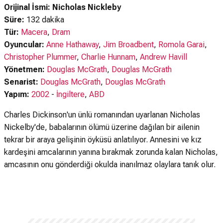
Orijinal İsmi: Nicholas Nickleby
Süre:
132 dakika
Tür:
Macera
,
Dram
Oyuncular:
Anne Hathaway
,
Jim Broadbent
,
Romola Garai
,
Christopher Plummer
,
Charlie Hunnam
,
Andrew Havill
Yönetmen:
Douglas McGrath
,
Douglas McGrath
Senarist:
Douglas McGrath
,
Douglas McGrath
Yapım:
2002
-
İngiltere
,
ABD
Charles Dickinson'un ünlü romanından uyarlanan Nicholas
Nickelby'de, babalarının ölümü üzerine dağılan bir ailenin
tekrar bir araya gelişinin öyküsü anlatılıyor. Annesini ve kız
kardeşini amcalarının yanına bırakmak zorunda kalan Nicholas,
amcasının onu gönderdiği okulda inanılmaz olaylara tanık olur.