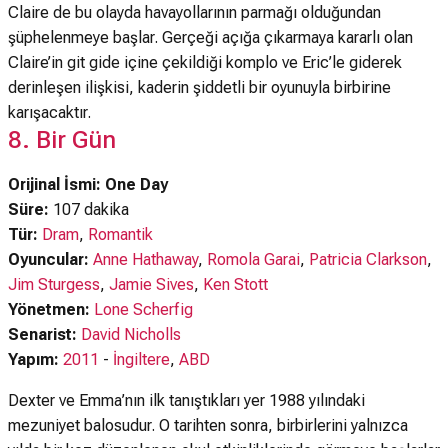
Claire de bu olayda havayollarının parmağı olduğundan
şüphelenmeye başlar. Gerçeği açığa çıkarmaya kararlı olan
Claire’in git gide içine çekildiği komplo ve Eric’le giderek
derinleşen ilişkisi, kaderin şiddetli bir oyunuyla birbirine
karışacaktır.
8. Bir Gün
Orijinal İsmi: One Day
Süre:
107 dakika
Tür:
Dram
,
Romantik
Oyuncular:
Anne Hathaway
,
Romola Garai
,
Patricia Clarkson
,
Jim Sturgess
,
Jamie Sives
,
Ken Stott
Yönetmen:
Lone Scherfig
Senarist:
David Nicholls
Yapım:
2011
-
İngiltere
,
ABD
Dexter ve Emma’nın ilk tanıştıkları yer 1988 yılındaki
mezuniyet balosudur. O tarihten sonra, birbirlerini yalnızca