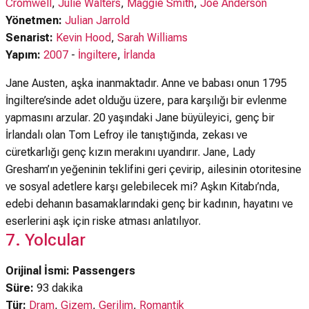
Cromwell
,
Julie Walters
,
Maggie Smith
,
Joe Anderson
Yönetmen:
Julian Jarrold
Senarist:
Kevin Hood
,
Sarah Williams
Yapım:
2007
-
İngiltere
,
İrlanda
Jane Austen, aşka inanmaktadır. Anne ve babası onun 1795
İngiltere’sinde adet olduğu üzere, para karşılığı bir evlenme
yapmasını arzular. 20 yaşındaki Jane büyüleyici, genç bir
İrlandalı olan Tom Lefroy ile tanıştığında, zekası ve
cüretkarlığı genç kızın merakını uyandırır. Jane, Lady
Gresham’ın yeğeninin teklifini geri çevirip, ailesinin otoritesine
ve sosyal adetlere karşı gelebilecek mi? Aşkın Kitabı’nda,
edebi dehanın basamaklarındaki genç bir kadının, hayatını ve
eserlerini aşk için riske atması anlatılıyor.
7. Yolcular
Orijinal İsmi: Passengers
Süre:
93 dakika
Tür:
Dram
,
Gizem
,
Gerilim
,
Romantik