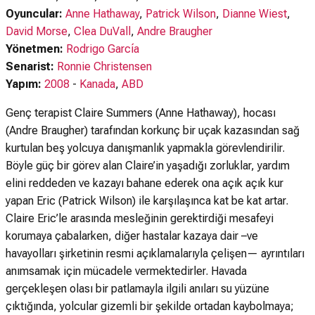
Oyuncular:
Anne Hathaway
,
Patrick Wilson
,
Dianne Wiest
,
David Morse
,
Clea DuVall
,
Andre Braugher
Yönetmen:
Rodrigo García
Senarist:
Ronnie Christensen
Yapım:
2008
-
Kanada
,
ABD
Genç terapist Claire Summers (Anne Hathaway), hocası
(Andre Braugher) tarafından korkunç bir uçak kazasından sağ
kurtulan beş yolcuya danışmanlık yapmakla görevlendirilir.
Böyle güç bir görev alan Claire’in yaşadığı zorluklar, yardım
elini reddeden ve kazayı bahane ederek ona açık açık kur
yapan Eric (Patrick Wilson) ile karşılaşınca kat be kat artar.
Claire Eric’le arasında mesleğinin gerektirdiği mesafeyi
korumaya çabalarken, diğer hastalar kazaya dair –ve
havayolları şirketinin resmi açıklamalarıyla çelişen— ayrıntıları
anımsamak için mücadele vermektedirler. Havada
gerçekleşen olası bir patlamayla ilgili anıları su yüzüne
çıktığında, yolcular gizemli bir şekilde ortadan kaybolmaya;