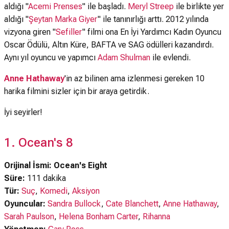
aldığı "
Acemi Prenses
" ile başladı.
Meryl Streep
ile birlikte yer
aldığı "
Şeytan Marka Giyer
" ile tanınırlığı arttı. 2012 yılında
vizyona giren "
Sefiller
" filmi ona En İyi Yardımcı Kadın Oyuncu
Oscar Ödülü, Altın Küre, BAFTA ve SAG ödülleri kazandırdı.
Aynı yıl oyuncu ve yapımcı
Adam Shulman
ile evlendi.
Anne Hathaway
'in az bilinen ama izlenmesi gereken 10
harika filmini sizler için bir araya getirdik.
İyi seyirler!
1. Ocean's 8
Orijinal İsmi: Ocean's Eight
Süre:
111 dakika
Tür:
Suç
,
Komedi
,
Aksiyon
Oyuncular:
Sandra Bullock
,
Cate Blanchett
,
Anne Hathaway
,
Sarah Paulson
,
Helena Bonham Carter
,
Rihanna