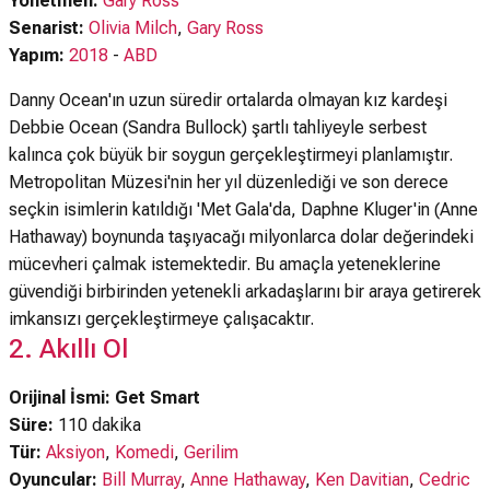
Yönetmen:
Gary Ross
Senarist:
Olivia Milch
,
Gary Ross
Yapım:
2018
-
ABD
Danny Ocean'ın uzun süredir ortalarda olmayan kız kardeşi
Debbie Ocean (Sandra Bullock) şartlı tahliyeyle serbest
kalınca çok büyük bir soygun gerçekleştirmeyi planlamıştır.
Metropolitan Müzesi'nin her yıl düzenlediği ve son derece
seçkin isimlerin katıldığı 'Met Gala'da, Daphne Kluger'in (Anne
Hathaway) boynunda taşıyacağı milyonlarca dolar değerindeki
mücevheri çalmak istemektedir. Bu amaçla yeteneklerine
güvendiği birbirinden yetenekli arkadaşlarını bir araya getirerek
imkansızı gerçekleştirmeye çalışacaktır.
2. Akıllı Ol
Orijinal İsmi: Get Smart
Süre:
110 dakika
Tür:
Aksiyon
,
Komedi
,
Gerilim
Oyuncular:
Bill Murray
,
Anne Hathaway
,
Ken Davitian
,
Cedric