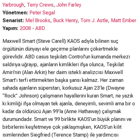
Yarbrough
,
Terry Crews
,
John Farley
Yönetmen:
Peter Segal
Senarist:
Mel Brooks
,
Buck Henry
,
Tom J. Astle
,
Matt Ember
Yapım:
2008
-
ABD
Maxwell Smart (Steve Carell) KAOS adıyla bilinen suç
örgütünün dünyayı ele geçirme planlarını çökertmekle
görevlidir. ABD casus teşkilatı Control’un kumanda merkezi
saldırıya uğrayıp, ajanların kimlikleri ifşa olunca, Teşkilat
Amiri’nin (Alan Arkin) her daim istekli analizcisi Maxwell
Smart’ı terfi ettirmekten başka şansı kalmaz. Her zaman
sahada ajanların süperstarı, korkusuz Ajan 23’le (Dwayne
“Rock” Johnson) çalışmanın hayallerini kuran Smart, ne yazık
ki kimliği ifşa olmayan tek ajanla, deneyimli, sevimli ama bir o
kadar da öldürücü Ajan 99’la (Anne Hathaway) çalışmak
durumundadır. Smart ve 99 birlikte KAOS’un büyük planını ve
birbirlerini keşfetmeye çok yaklaşmışken, KAOS’un kilit
isimlerinden Siegfried (Terence Stamp) ile yardımcısı