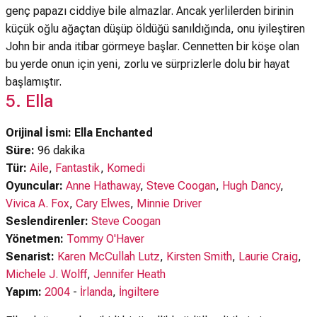
genç papazı ciddiye bile almazlar. Ancak yerlilerden birinin
küçük oğlu ağaçtan düşüp öldüğü sanıldığında, onu iyileştiren
John bir anda itibar görmeye başlar. Cennetten bir köşe olan
bu yerde onun için yeni, zorlu ve sürprizlerle dolu bir hayat
başlamıştır.
5. Ella
Orijinal İsmi: Ella Enchanted
Süre:
96 dakika
Tür:
Aile
,
Fantastik
,
Komedi
Oyuncular:
Anne Hathaway
,
Steve Coogan
,
Hugh Dancy
,
Vivica A. Fox
,
Cary Elwes
,
Minnie Driver
Seslendirenler:
Steve Coogan
Yönetmen:
Tommy O'Haver
Senarist:
Karen McCullah Lutz
,
Kirsten Smith
,
Laurie Craig
,
Michele J. Wolff
,
Jennifer Heath
Yapım:
2004
-
İrlanda
,
İngiltere