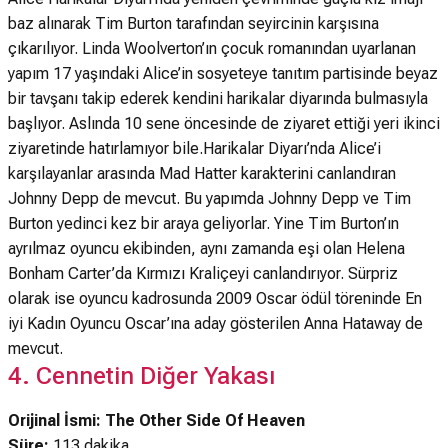
baz alınarak Tim Burton tarafından seyircinin karşısına
çıkarılıyor. Linda Woolverton’ın çocuk romanından uyarlanan
yapım 17 yaşındaki Alice’in sosyeteye tanıtım partisinde beyaz
bir tavşanı takip ederek kendini harikalar diyarında bulmasıyla
başlıyor. Aslında 10 sene öncesinde de ziyaret ettiği yeri ikinci
ziyaretinde hatırlamıyor bile.Harikalar Diyarı’nda Alice’i
karşılayanlar arasında Mad Hatter karakterini canlandıran
Johnny Depp de mevcut. Bu yapımda Johnny Depp ve Tim
Burton yedinci kez bir araya geliyorlar. Yine Tim Burton’ın
ayrılmaz oyuncu ekibinden, aynı zamanda eşi olan Helena
Bonham Carter’da Kırmızı Kraliçeyi canlandırıyor. Sürpriz
olarak ise oyuncu kadrosunda 2009 Oscar ödül töreninde En
iyi Kadın Oyuncu Oscar’ına aday gösterilen Anna Hataway de
mevcut.
4. Cennetin Diğer Yakası
Orijinal İsmi: The Other Side Of Heaven
Süre:
113 dakika