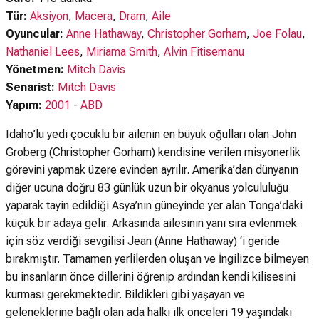
Tür:
Aksiyon
,
Macera
,
Dram
,
Aile
Oyuncular:
Anne Hathaway
,
Christopher Gorham
,
Joe Folau
,
Nathaniel Lees
,
Miriama Smith
,
Alvin Fitisemanu
Yönetmen:
Mitch Davis
Senarist:
Mitch Davis
Yapım:
2001
-
ABD
Idaho’lu yedi çocuklu bir ailenin en büyük oğulları olan John
Groberg (Christopher Gorham) kendisine verilen misyonerlik
görevini yapmak üzere evinden ayrılır. Amerika’dan dünyanın
diğer ucuna doğru 83 günlük uzun bir okyanus yolcululuğu
yaparak tayin edildiği Asya’nın güneyinde yer alan Tonga’daki
küçük bir adaya gelir. Arkasında ailesinin yanı sıra evlenmek
için söz verdiği sevgilisi Jean (Anne Hathaway) ‘i geride
bırakmıştır. Tamamen yerlilerden oluşan ve İngilizce bilmeyen
bu insanların önce dillerini öğrenip ardından kendi kilisesini
kurması gerekmektedir. Bildikleri gibi yaşayan ve
geleneklerine bağlı olan ada halkı ilk önceleri 19 yaşındaki