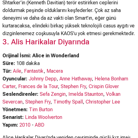
Shtarker’in (Kenneth Davitian) terör estirirken ceplerini
doldurmak peşinde olduklarını keşfederler. Çok az saha
deneyimi ve daha da az vakti olan Smart’ın, eğer günü
kurtaracaksa, elindeki birkaç yüksek teknolojili casus aygıtı ve
dizginlenemez coşkusuyla KAOS’u yok etmesi gerekmektedir.
3. Alis Harikalar Diyarında
Orijinal İsmi: Alice in Wonderland
Süre:
108 dakika
Tür:
Aile
,
Fantastik
,
Macera
Oyuncular:
Johnny Depp
,
Anne Hathaway
,
Helena Bonham
Carter
,
Frances de la Tour
,
Stephen Fry
,
Crispin Glover
Seslendirenler:
Sefa Zengin
,
Imelda Staunton
,
Volkan
Severcan
,
Stephen Fry
,
Timothy Spall
,
Christopher Lee
Yönetmen:
Tim Burton
Senarist:
Linda Woolverton
Yapım:
2010
-
ABD
Alice Harikalar Diyarı’nda yeniden çevriminde güçlü kız imajı