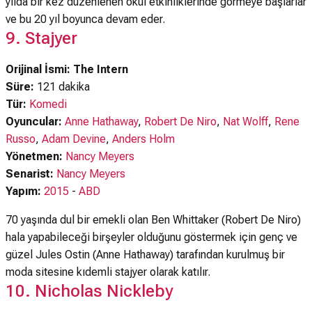
yılda bir kez düzenlenen okul etkinliklerinde görmeye başlarlar
ve bu 20 yıl boyunca devam eder.
9. Stajyer
Orijinal İsmi: The Intern
Süre:
121 dakika
Tür:
Komedi
Oyuncular:
Anne Hathaway
,
Robert De Niro
,
Nat Wolff
,
Rene
Russo
,
Adam Devine
,
Anders Holm
Yönetmen:
Nancy Meyers
Senarist:
Nancy Meyers
Yapım:
2015
-
ABD
70 yaşında dul bir emekli olan Ben Whittaker (Robert De Niro)
hala yapabileceği birşeyler olduğunu göstermek için genç ve
güzel Jules Ostin (Anne Hathaway) tarafından kurulmuş bir
moda sitesine kıdemli stajyer olarak katılır.
10. Nicholas Nickleby