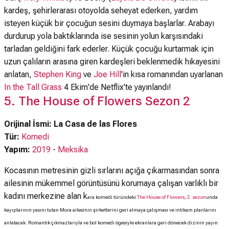
kardeş, şehirlerarası otoyolda seheyat ederken, yardım
isteyen küçük bir çocuğun sesini duymaya başlarlar. Arabayı
durdurup yola baktıklarında ise sesinin yolun karşısındaki
tarladan geldiğini fark ederler. Küçük çocuğu kurtarmak için
uzun çalıların arasına giren kardeşleri beklenmedik hikayesini
anlatan,
Stephen King
ve
Joe Hill
'in kısa romanından uyarlanan
In the Tall Grass
4 Ekim'de Netflix'te yayınlandı!
5. The House of Flowers Sezon 2
Orijinal İsmi: La Casa de las Flores
Tür:
Komedi
Yapım:
2019
-
Meksika
Kocasının metresinin gizli sırlarını açığa çıkarmasından sonra
ailesinin mükemmel görüntüsünü korumaya çalışan varlıklı bir
kadını merkezine alan k
ara komedi türündeki
The House of Flowers
,
2. sezon
unda
kayıplarının yasını tutan Mora ailesinin şirketlerini geri almaya çalışması ve intikam planlarını
anlatacak. Romantik çıkmazlarıyla ve bol komedi ögesiyle ekranlara geri dönecek dizinin yayın