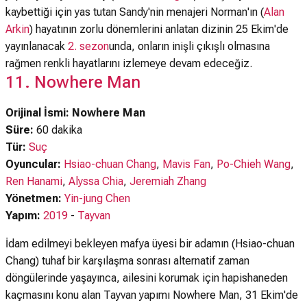
kaybettiği için yas tutan Sandy'nin menajeri Norman'ın (
Alan
Arkin
) hayatının zorlu dönemlerini anlatan dizinin 25 Ekim'de
yayınlanacak
2. sezon
unda, onların inişli çıkışlı olmasına
rağmen renkli hayatlarını izlemeye devam edeceğiz.
11. Nowhere Man
Orijinal İsmi: Nowhere Man
Süre:
60 dakika
Tür:
Suç
Oyuncular:
Hsiao-chuan Chang
,
Mavis Fan
,
Po-Chieh Wang
,
Ren Hanami
,
Alyssa Chia
,
Jeremiah Zhang
Yönetmen:
Yin-jung Chen
Yapım:
2019
-
Tayvan
İdam edilmeyi bekleyen mafya üyesi bir adamın (Hsiao-chuan
Chang) tuhaf bir karşılaşma sonrası alternatif zaman
döngülerinde yaşayınca, ailesini korumak için hapishaneden
kaçmasını konu alan Tayvan yapımı Nowhere Man, 31 Ekim'de