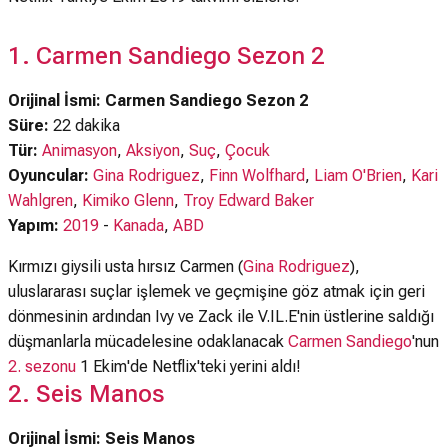
1. Carmen Sandiego Sezon 2
Orijinal İsmi: Carmen Sandiego Sezon 2
Süre:
22 dakika
Tür:
Animasyon
,
Aksiyon
,
Suç
,
Çocuk
Oyuncular:
Gina Rodriguez
,
Finn Wolfhard
,
Liam O'Brien
,
Kari
Wahlgren
,
Kimiko Glenn
,
Troy Edward Baker
Yapım:
2019
-
Kanada
,
ABD
Kırmızı giysili usta hırsız Carmen (
Gina Rodriguez
),
uluslararası suçlar işlemek ve geçmişine göz atmak için geri
dönmesinin ardından Ivy ve Zack ile V.IL.E'nin üstlerine saldığı
düşmanlarla mücadelesine odaklanacak
Carmen Sandiego
'nun
2. sezonu
1 Ekim'de Netflix'teki yerini aldı!
2. Seis Manos
Orijinal İsmi: Seis Manos