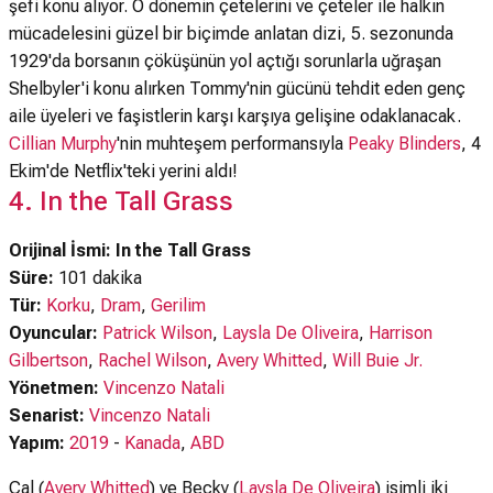
şefi konu alıyor. O dönemin çetelerini ve çeteler ile halkın
mücadelesini güzel bir biçimde anlatan dizi, 5. sezonunda
1929'da borsanın çöküşünün yol açtığı sorunlarla uğraşan
Shelbyler'i konu alırken Tommy'nin gücünü tehdit eden genç
aile üyeleri ve faşistlerin karşı karşıya gelişine odaklanacak.
Cillian Murphy
'nin muhteşem performansıyla
Peaky Blinders
, 4
Ekim'de Netflix'teki yerini aldı!
4. In the Tall Grass
Orijinal İsmi: In the Tall Grass
Süre:
101 dakika
Tür:
Korku
,
Dram
,
Gerilim
Oyuncular:
Patrick Wilson
,
Laysla De Oliveira
,
Harrison
Gilbertson
,
Rachel Wilson
,
Avery Whitted
,
Will Buie Jr.
Yönetmen:
Vincenzo Natali
Senarist:
Vincenzo Natali
Yapım:
2019
-
Kanada
,
ABD
Cal (
Avery Whitted
) ve Becky (
Laysla De Oliveira
) isimli iki