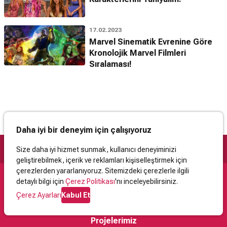
17.02.2023
Marvel Sinematik Evrenine Göre
Kronolojik Marvel Filmleri
Sıralaması!
Daha iyi bir deneyim için çalışıyoruz
Size daha iyi hizmet sunmak, kullanıcı deneyiminizi
geliştirebilmek, içerik ve reklamları kişiselleştirmek için
çerezlerden yararlanıyoruz. Sitemizdeki çerezlerle ilgili
detaylı bilgi için
Çerez Politikası
'nı inceleyebilirsiniz.
Destek
Çerez Ayarları
Kabul Et
İletişim
Yardım
Kullanıcı Sözleşmesi
Çerez Politikası
Kişisel Verilerin Korunması
Yasal Uyarı
Projelerimiz