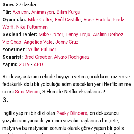
Süre:
27 dakika
Tür:
Aksiyon
,
Animasyon
,
Bilim Kurgu
Oyuncular:
Mike Colter
,
Raúl Castillo
,
Rose Portillo
,
Fryda
Wolff
,
Nika Futterman
Seslendirenler:
Mike Colter
,
Danny Trejo
,
Aislinn Derbez
,
Vic Chao
,
Angélica Vale
,
Jonny Cruz
Yönetmen:
Willis Bulliner
Senarist:
Brad Graeber
,
Alvaro Rodriguez
Yapım:
2019
-
ABD
Bir dövüş ustasının elinde büyüyen yetim çocukların; gizem ve
fedakarlık dolu bir yolculuğa adım atacakları yeni Netflix anime
serisi
Seis Menos
, 3 Ekim'de Netflix ekranlarında!
3.
İngiliz yapımı bir dizi olan
Peaky Blinders
, on dokuzuncu
yüzyılın son yarısı ile yirminci yüzyılın başlarında bir çete,
mafya ve bu mafyadan sorumlu olarak görev yapan bir polis