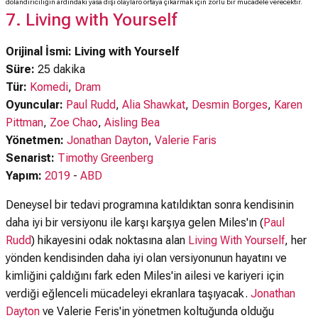
dolandırıcılığın ardındaki yasa dışı olaylaro ortaya çıkarmak için zorlu bir mücadele verecektir.
7. Living with Yourself
Orijinal İsmi: Living with Yourself
Süre:
25 dakika
Tür:
Komedi
,
Dram
Oyuncular:
Paul Rudd
,
Alia Shawkat
,
Desmin Borges
,
Karen
Pittman
,
Zoe Chao
,
Aisling Bea
Yönetmen:
Jonathan Dayton
,
Valerie Faris
Senarist:
Timothy Greenberg
Yapım:
2019
-
ABD
Deneysel bir tedavi programına katıldıktan sonra kendisinin
daha iyi bir versiyonu ile karşı karşıya gelen Miles'ın (
Paul
Rudd
) hikayesini odak noktasına alan
Living With Yourself
, her
yönden kendisinden daha iyi olan versiyonunun hayatını ve
kimliğini çaldığını fark eden Miles'in ailesi ve kariyeri için
verdiği eğlenceli mücadeleyi ekranlara taşıyacak.
Jonathan
Dayton
ve Valerie Feris'in yönetmen koltuğunda olduğu