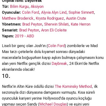
Orijinal İsmi: Daybreak
Tür:
Bilim Kurgu
,
Aksiyon
Oyuncular:
Colin Ford
,
Alyvia Alyn Lind
,
Sophie Simnett
,
Matthew Broderick
,
Krysta Rodriguez
,
Austin Crute
Yönetmen:
Brad Peyton
,
Sherwin Shilati
,
Kate Herron
Senarist:
Brad Peyton
,
Aron Eli Coleite
Yapım:
2019
-
ABD
Liseli bir genç olan Josh'ın (
Colin Ford
) zombilerle ve Mad
Max tarzı çetelerle dolu kıyamet sonrası dünyadaki
maceralarla boğuşurken kayıp aşkını bulmaya çalışmasını konu
alan yeni Netflix gençlik dizisi
Daybreak
, 24 Ekim'de Netflix
ekranlarında olacak!
10.
Netflix'in Altın Küre ödüllü dizisi
The Kominsky Method
, ilk
sezonuyla dizi dünyasına damgasını vurmuştu. Kısa süreli
oyunculuk kariyeri yerine Hollywood'da oyuncu koçluğu
yapmayı seçen Sandy (
Michael Douglas
) ve eşini yeni