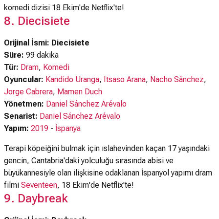
komedi dizisi 18 Ekim'de Netflix'te!
8. Diecisiete
Orijinal İsmi: Diecisiete
Süre:
99 dakika
Tür:
Dram
,
Komedi
Oyuncular:
Kandido Uranga
,
Itsaso Arana
,
Nacho Sánchez
,
Jorge Cabrera
,
Mamen Duch
Yönetmen:
Daniel Sánchez Arévalo
Senarist:
Daniel Sánchez Arévalo
Yapım:
2019
-
İspanya
Terapi köpeiğini bulmak için ıslahevinden kaçan 17 yaşındaki
gencin, Cantabria'daki yolculuğu sırasında abisi ve
büyükannesiyle olan ilişkisine odaklanan İspanyol yapımı dram
filmi
Seventeen
, 18 Ekim'de Netflix'te!
9. Daybreak