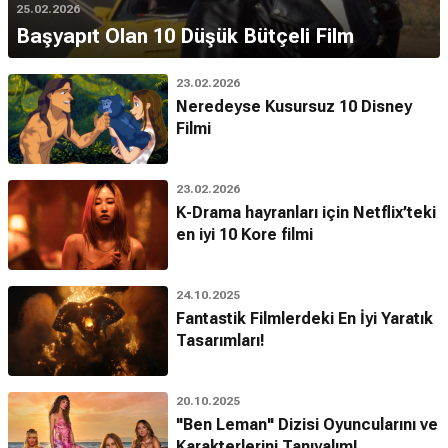
25.02.2026
Başyapıt Olan 10 Düşük Bütçeli Film
23.02.2026
Neredeyse Kusursuz 10 Disney
Filmi
23.02.2026
K-Drama hayranları için Netflix’teki
en iyi 10 Kore filmi
24.10.2025
Fantastik Filmlerdeki En İyi Yaratık
Tasarımları!
20.10.2025
"Ben Leman" Dizisi Oyuncularını ve
Karakterlerini Tanıyalım!