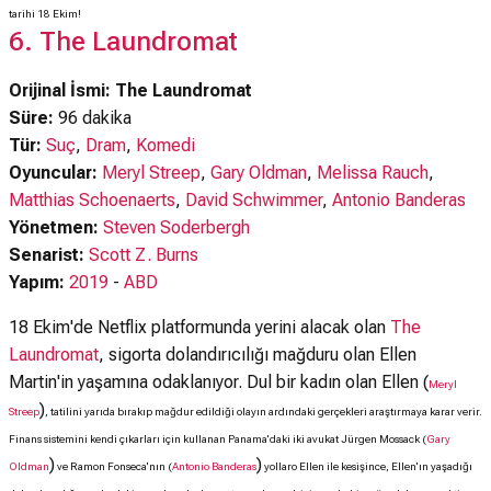
tarihi 18 Ekim!
6. The Laundromat
Orijinal İsmi: The Laundromat
Süre:
96 dakika
Tür:
Suç
,
Dram
,
Komedi
Oyuncular:
Meryl Streep
,
Gary Oldman
,
Melissa Rauch
,
Matthias Schoenaerts
,
David Schwimmer
,
Antonio Banderas
Yönetmen:
Steven Soderbergh
Senarist:
Scott Z. Burns
Yapım:
2019
-
ABD
18 Ekim'de Netflix platformunda yerini alacak olan
The
Laundromat
, sigorta dolandırıcılığı mağduru olan Ellen
Martin'in yaşamına odaklanıyor. Dul bir kadın olan Ellen (
Meryl
)
Streep
, tatilini yarıda bırakıp mağdur edildiği olayın ardındaki gerçekleri araştırmaya karar verir.
Finans sistemini kendi çıkarları için kullanan Panama'daki iki avukat Jürgen Mossack (
Gary
)
)
Oldman
ve Ramon Fonseca'nın (
Antonio Banderas
yollaro Ellen ile kesişince, Ellen'ın yaşadığı