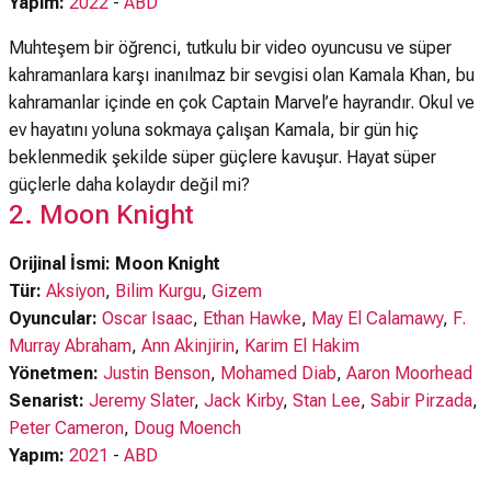
Yapım:
2022
-
ABD
Muhteşem bir öğrenci, tutkulu bir video oyuncusu ve süper
kahramanlara karşı inanılmaz bir sevgisi olan Kamala Khan, bu
kahramanlar içinde en çok Captain Marvel’e hayrandır. Okul ve
ev hayatını yoluna sokmaya çalışan Kamala, bir gün hiç
beklenmedik şekilde süper güçlere kavuşur. Hayat süper
güçlerle daha kolaydır değil mi?
2. Moon Knight
Orijinal İsmi: Moon Knight
Tür:
Aksiyon
,
Bilim Kurgu
,
Gizem
Oyuncular:
Oscar Isaac
,
Ethan Hawke
,
May El Calamawy
,
F.
Murray Abraham
,
Ann Akinjirin
,
Karim El Hakim
Yönetmen:
Justin Benson
,
Mohamed Diab
,
Aaron Moorhead
Senarist:
Jeremy Slater
,
Jack Kirby
,
Stan Lee
,
Sabir Pirzada
,
Peter Cameron
,
Doug Moench
Yapım:
2021
-
ABD