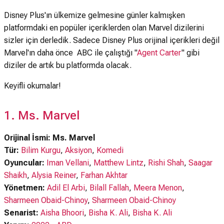
Disney Plus'ın ülkemize gelmesine günler kalmışken
platformdaki en popüler içeriklerden olan Marvel dizilerini
sizler için derledik. Sadece Disney Plus orijinal içerikleri değil
Marvel'ın daha önce ABC ile çalıştığı "
Agent Carter
" gibi
diziler de artık bu platformda olacak.
Keyifli okumalar!
1. Ms. Marvel
Orijinal İsmi: Ms. Marvel
Tür:
Bilim Kurgu
,
Aksiyon
,
Komedi
Oyuncular:
Iman Vellani
,
Matthew Lintz
,
Rishi Shah
,
Saagar
Shaikh
,
Alysia Reiner
,
Farhan Akhtar
Yönetmen:
Adil El Arbi
,
Bilall Fallah
,
Meera Menon
,
Sharmeen Obaid-Chinoy
,
Sharmeen Obaid-Chinoy
Senarist:
Aisha Bhoori
,
Bisha K. Ali
,
Bisha K. Ali