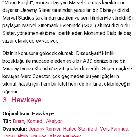
"Moon Knight", aynı adı taşıyan Marvel Comics karakterine
dayanan,Jeremy Slater tarafından yaratılan bir Disney+ dizisi.
Marvel Studios tarafından üretilen ve seri filmleriyle sürekliliği
paylaşan Marvel Sinematik Evreninde (MCU) altıncı dizi oldu.
Slater, yönetmen ekibine liderlik eden Mohamed Diab ile baş
yazar olarak görev yapıyor.
Dizinin konusuna gelecek olursak; Dissosiyatif kimlik
bozukluğu ile mücadele eden eski bir ABD denizcisine bir
Mısır ay tanrısı Khonshu’ya ait güçler devredilir. Süper güçlere
kavuşan Marc Spector, çok geçmeden bu yeni güçlerin
sıkıntılı hayatı için hem bir lütuf hem de bir lanet olabileceğini
öğrenir.
3. Hawkeye
Orijinal İsmi: Hawkeye
Tür:
Dram
,
Komedi
,
Aksiyon
Oyuncular:
Jeremy Renner
,
Hailee Steinfeld
,
Vera Farmiga
,
Tony Dalton
,
Fra Fee
,
Aleks Paunovic