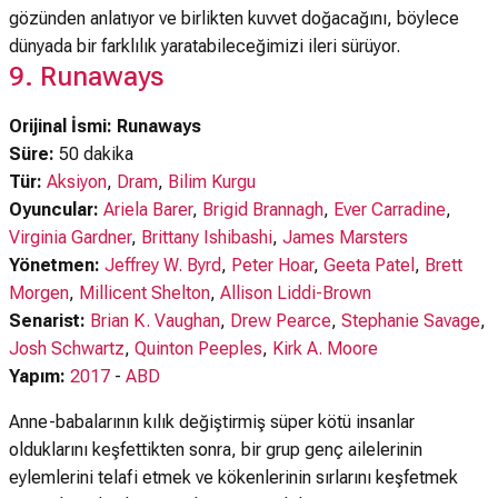
gözünden anlatıyor ve birlikten kuvvet doğacağını, böylece
dünyada bir farklılık yaratabileceğimizi ileri sürüyor.
9. Runaways
Orijinal İsmi: Runaways
Süre:
50 dakika
Tür:
Aksiyon
,
Dram
,
Bilim Kurgu
Oyuncular:
Ariela Barer
,
Brigid Brannagh
,
Ever Carradine
,
Virginia Gardner
,
Brittany Ishibashi
,
James Marsters
Yönetmen:
Jeffrey W. Byrd
,
Peter Hoar
,
Geeta Patel
,
Brett
Morgen
,
Millicent Shelton
,
Allison Liddi-Brown
Senarist:
Brian K. Vaughan
,
Drew Pearce
,
Stephanie Savage
,
Josh Schwartz
,
Quinton Peeples
,
Kirk A. Moore
Yapım:
2017
-
ABD
Anne-babalarının kılık değiştirmiş süper kötü insanlar
olduklarını keşfettikten sonra, bir grup genç ailelerinin
eylemlerini telafi etmek ve kökenlerinin sırlarını keşfetmek