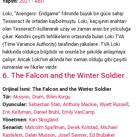
Yapım:
2021
-
ABD
Loki, “Avengers: Endgame” filminde büyük bir güce sahip
Tesseract ile ortadan kaybolmuştu. Loki, kaçışının anahtarı
olan Tesseract’ı kullanarak uzay ve zaman arası bir yolculuğa
çıkar. Kendini çeşitli tehlikelerin ortasında bulan Loki TVA
(Time Variance Authority) tarafından yakalanır. TVA Loki
hakkında oldukça bilgilidir ve onunla bir şekilde anlaşmaya
çalışır. Ancak Loki’nin aklında her zaman olduğu gibi çeşitli
numaralar ve fikirler vardır.
6. The Falcon and the Winter Soldier
Orijinal İsmi: The Falcon and the Winter Soldier
Tür:
Aksiyon
,
Dram
,
Bilim Kurgu
Oyuncular:
Sebastian Stan
,
Anthony Mackie
,
Wyatt Russell
,
Erin Kellyman
,
Daniel Brühl
,
Emily VanCamp
Yönetmen:
Kari Skogland
Senarist:
Malcolm Spellman
,
Derek Kolstad
,
Michael
Kastelein
,
Dalan Musson
,
Josef Sawyer
,
Ed Brubaker