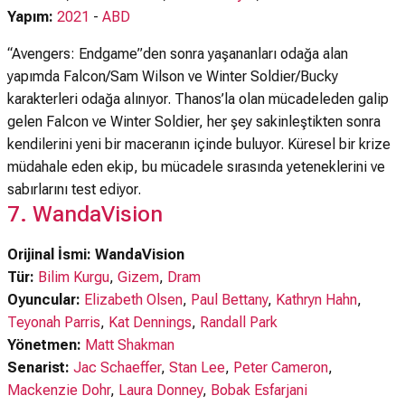
Yapım:
2021
-
ABD
“Avengers: Endgame”den sonra yaşananları odağa alan
yapımda Falcon/Sam Wilson ve Winter Soldier/Bucky
karakterleri odağa alınıyor. Thanos’la olan mücadeleden galip
gelen Falcon ve Winter Soldier, her şey sakinleştikten sonra
kendilerini yeni bir maceranın içinde buluyor. Küresel bir krize
müdahale eden ekip, bu mücadele sırasında yeteneklerini ve
sabırlarını test ediyor.
7. WandaVision
Orijinal İsmi: WandaVision
Tür:
Bilim Kurgu
,
Gizem
,
Dram
Oyuncular:
Elizabeth Olsen
,
Paul Bettany
,
Kathryn Hahn
,
Teyonah Parris
,
Kat Dennings
,
Randall Park
Yönetmen:
Matt Shakman
Senarist:
Jac Schaeffer
,
Stan Lee
,
Peter Cameron
,
Mackenzie Dohr
,
Laura Donney
,
Bobak Esfarjani