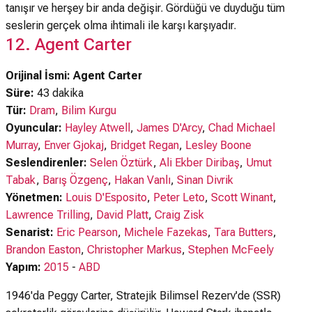
tanışır ve herşey bir anda değişir. Gördüğü ve duyduğu tüm
seslerin gerçek olma ihtimali ile karşı karşıyadır.
12. Agent Carter
Orijinal İsmi: Agent Carter
Süre:
43 dakika
Tür:
Dram
,
Bilim Kurgu
Oyuncular:
Hayley Atwell
,
James D'Arcy
,
Chad Michael
Murray
,
Enver Gjokaj
,
Bridget Regan
,
Lesley Boone
Seslendirenler:
Selen Öztürk
,
Ali Ekber Diribaş
,
Umut
Tabak
,
Barış Özgenç
,
Hakan Vanlı
,
Sinan Divrik
Yönetmen:
Louis D'Esposito
,
Peter Leto
,
Scott Winant
,
Lawrence Trilling
,
David Platt
,
Craig Zisk
Senarist:
Eric Pearson
,
Michele Fazekas
,
Tara Butters
,
Brandon Easton
,
Christopher Markus
,
Stephen McFeely
Yapım:
2015
-
ABD
1946'da Peggy Carter, Stratejik Bilimsel Rezerv'de (SSR)