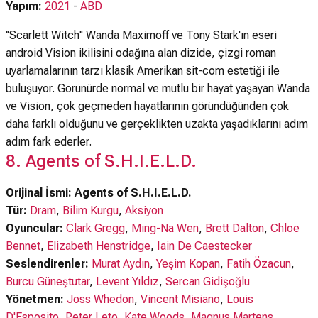
Yapım:
2021
-
ABD
''Scarlett Witch'' Wanda Maximoff ve Tony Stark'ın eseri
android Vision ikilisini odağına alan dizide, çizgi roman
uyarlamalarının tarzı klasik Amerikan sit-com estetiği ile
buluşuyor. Görünürde normal ve mutlu bir hayat yaşayan Wanda
ve Vision, çok geçmeden hayatlarının göründüğünden çok
daha farklı olduğunu ve gerçeklikten uzakta yaşadıklarını adım
adım fark ederler.
8. Agents of S.H.I.E.L.D.
Orijinal İsmi: Agents of S.H.I.E.L.D.
Tür:
Dram
,
Bilim Kurgu
,
Aksiyon
Oyuncular:
Clark Gregg
,
Ming-Na Wen
,
Brett Dalton
,
Chloe
Bennet
,
Elizabeth Henstridge
,
Iain De Caestecker
Seslendirenler:
Murat Aydın
,
Yeşim Kopan
,
Fatih Özacun
,
Burcu Güneştutar
,
Levent Yıldız
,
Sercan Gidişoğlu
Yönetmen:
Joss Whedon
,
Vincent Misiano
,
Louis
D'Esposito
,
Peter Leto
,
Kate Woods
,
Magnus Martens