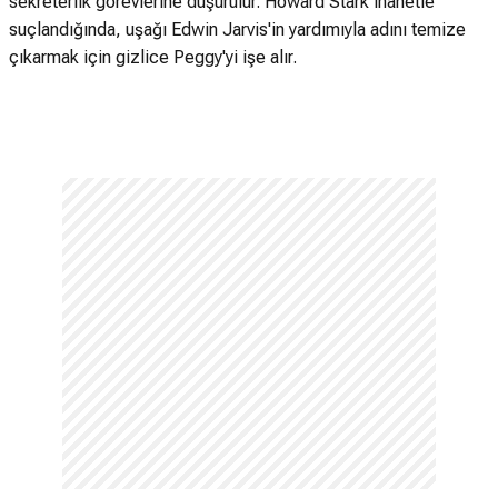
sekreterlik görevlerine düşürülür. Howard Stark ihanetle
suçlandığında, uşağı Edwin Jarvis'in yardımıyla adını temize
çıkarmak için gizlice Peggy'yi işe alır.