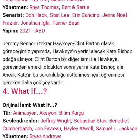
Yönetmen:
Rhys Thomas
,
Bert & Bertie
Senarist:
Don Heck
,
Stan Lee
,
Erin Cancino
,
Jenna Noel
Frazier
,
Jonathan Igla
,
Tanner Bean
Yapım:
2021
-
ABD
Jeremy Renner’ı tekrar Hawkeye/Clint Barton olarak
göreceğimiz yapımda, Hawkeye’ın yerini alacak Kate Bishop
odağa alınıyor. Clint Barton bir diğer ismi ile Hawkeye,
görevinden emekli olduktan sonra yerini Kate Bishop alır.
Ancak Kate’in bu sorumluluğu üstlenmesi için öğrenmesi
gereken daha çok şey vardır.
4. What If...?
Orijinal İsmi: What If...?
Tür:
Animasyon
,
Aksiyon
,
Bilim Kurgu
Seslendirenler:
Jeffrey Wright
,
Sebastian Stan
,
Benedict
Cumberbatch
,
Jon Favreau
,
Hayley Atwell
,
Samuel L. Jackson
Yönetmen:
Bryan Andrews