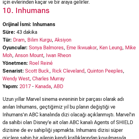
için evlerinden kaçar ve bir araya gelirler.
10. Inhumans
Orijinal İsmi: Inhumans
Süre:
43 dakika
Tür:
Dram
,
Bilim Kurgu
,
Aksiyon
Oyuncular:
Sonya Balmores
,
Eme Ikwuakor
,
Ken Leung
,
Mike
Moh
,
Anson Mount
,
Iwan Rheon
Yönetmen:
Roel Reiné
Senarist:
Scott Buck
,
Rick Cleveland
,
Quinton Peeples
,
Wendy West
,
Charles Murray
Yapım:
2017
-
Kanada
,
ABD
Uzun yıllar Marvel sinema evreninin bir parçası olarak adı
anılan Inhumans, geçtiğimiz yıl bu planın değiştiği ve
Inhumans'ın ABC kanalında dizi olacağı açıklanmıştı. Marvel'ın
da sahibi olan Disney'e ait olan ABC kanalı Agents of SHIELD
dizisine de ev sahipliği yapmakta. Inhumans dizisi süper
güçlere sahip bir ailenin kendi krallıklarından kovulmasıyla