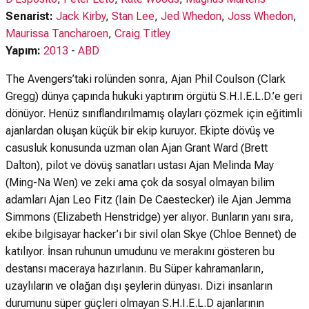
Senarist:
Jack Kirby
,
Stan Lee
,
Jed Whedon
,
Joss Whedon
,
Maurissa Tancharoen
,
Craig Titley
Yapım:
2013
-
ABD
The Avengers’taki rolünden sonra, Ajan Phil Coulson (Clark
Gregg) dünya çapında hukuki yaptırım örgütü S.H.I.E.L.D.’e geri
dönüyor. Henüz sınıflandırılmamış olayları çözmek için eğitimli
ajanlardan oluşan küçük bir ekip kuruyor. Ekipte dövüş ve
casusluk konusunda uzman olan Ajan Grant Ward (Brett
Dalton), pilot ve dövüş sanatları ustası Ajan Melinda May
(Ming-Na Wen) ve zeki ama çok da sosyal olmayan bilim
adamları Ajan Leo Fitz (Iain De Caestecker) ile Ajan Jemma
Simmons (Elizabeth Henstridge) yer alıyor. Bunların yanı sıra,
ekibe bilgisayar hacker’ı bir sivil olan Skye (Chloe Bennet) de
katılıyor. İnsan ruhunun umudunu ve merakını gösteren bu
destansı maceraya hazırlanın. Bu Süper kahramanların,
uzaylıların ve olağan dışı şeylerin dünyası. Dizi insanların
durumunu süper güçleri olmayan S.H.I.E.L.D ajanlarının