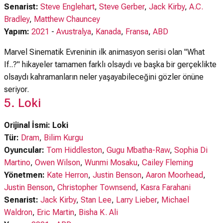
Senarist:
Steve Englehart
,
Steve Gerber
,
Jack Kirby
,
A.C.
Bradley
,
Matthew Chauncey
Yapım:
2021
-
Avustralya
,
Kanada
,
Fransa
,
ABD
Marvel Sinematik Evreninin ilk animasyon serisi olan "What
If..?" hikayeler tamamen farklı olsaydı ve başka bir gerçeklikte
olsaydı kahramanların neler yaşayabileceğini gözler önüne
seriyor.
5. Loki
Orijinal İsmi: Loki
Tür:
Dram
,
Bilim Kurgu
Oyuncular:
Tom Hiddleston
,
Gugu Mbatha-Raw
,
Sophia Di
Martino
,
Owen Wilson
,
Wunmi Mosaku
,
Cailey Fleming
Yönetmen:
Kate Herron
,
Justin Benson
,
Aaron Moorhead
,
Justin Benson
,
Christopher Townsend
,
Kasra Farahani
Senarist:
Jack Kirby
,
Stan Lee
,
Larry Lieber
,
Michael
Waldron
,
Eric Martin
,
Bisha K. Ali