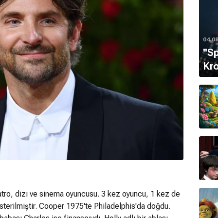
04.0
''S
Kro
atro, dizi ve sinema oyuncusu. 3 kez oyuncu, 1 kez de
terilmiştir. Cooper 1975'te Philadelphis'da doğdu.