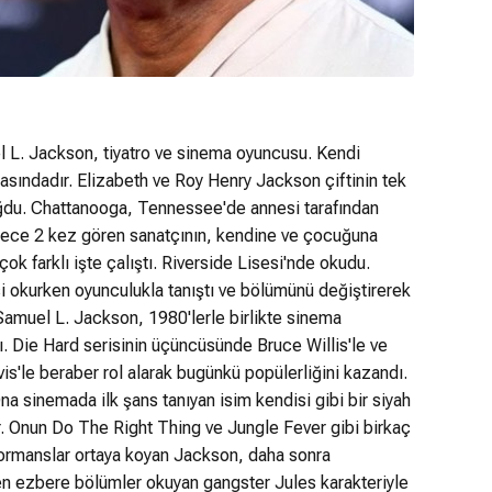
L. Jackson, tiyatro ve sinema oyuncusu. Kendi
rasındadır. Elizabeth ve Roy Henry Jackson çiftinin tek
ğdu. Chattanooga, Tennessee'de annesi tarafından
dece 2 kez gören sanatçının, kendine ve çocuğuna
rçok farklı işte çalıştı. Riverside Lisesi'nde okudu.
i okurken oyunculukla tanıştı ve bölümünü değiştirerek
amuel L. Jackson, 1980'lerle birlikte sinema
ı. Die Hard serisinin üçüncüsünde Bruce Willis'le ve
'le beraber rol alarak bugünkü popülerliğini kazandı.
na sinemada ilk şans tanıyan isim kendisi gibi bir siyah
. Onun Do The Right Thing ve Jungle Fever gibi birkaç
rformanslar ortaya koyan Jackson, daha sonra
den ezbere bölümler okuyan gangster Jules karakteriyle