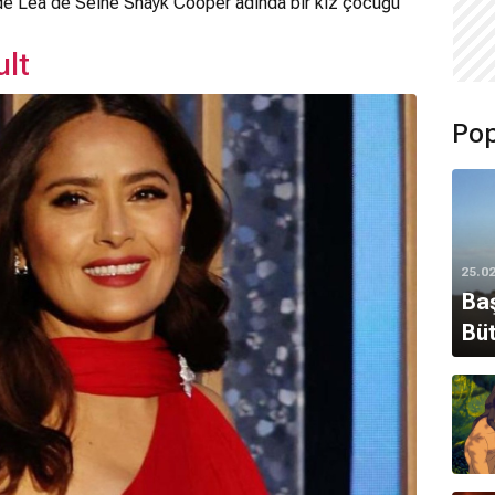
'de Lea de Seine Shayk Cooper adında bir kız çocuğu
ult
Pop
25.0
Baş
Büt