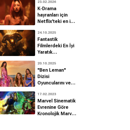
23.02.2026
K-Drama
hayranları için
Netflix’teki en iyi
10 Kore filmi
24.10.2025
Fantastik
Filmlerdeki En İyi
Yaratık
Tasarımları!
20.10.2025
"Ben Leman"
Dizisi
Oyuncularını ve
Karakterlerini
17.02.2023
Tanıyalım!
Marvel Sinematik
Evrenine Göre
Kronolojik Marvel
Filmleri
Sıralaması!