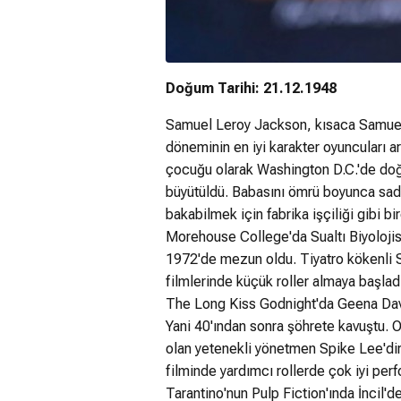
Doğum Tarihi: 21.12.1948
Samuel Leroy Jackson, kısaca Samuel 
döneminin en iyi karakter oyuncuları a
çocuğu olarak Washington D.C.'de do
büyütüldü. Babasını ömrü boyunca sa
bakabilmek için fabrika işçiliği gibi bi
Morehouse College'da Sualtı Biyolojis
1972'de mezun oldu. Tiyatro kökenli S
filmlerinde küçük roller almaya başlad
The Long Kiss Godnight'da Geena Davis
Yani 40'ından sonra şöhrete kavuştu. O
olan yetenekli yönetmen Spike Lee'dir
filminde yardımcı rollerde çok iyi pe
Tarantino'nun Pulp Fiction'ında İncil'