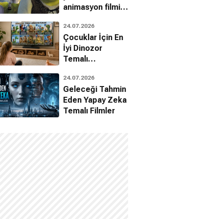
animasyon filmin
bilinmeyenleri!
24.07.2026
Çocuklar İçin En
İyi Dinozor
Temalı
Animasyon
24.07.2026
Filmleri
Geleceği Tahmin
Eden Yapay Zeka
Temalı Filmler