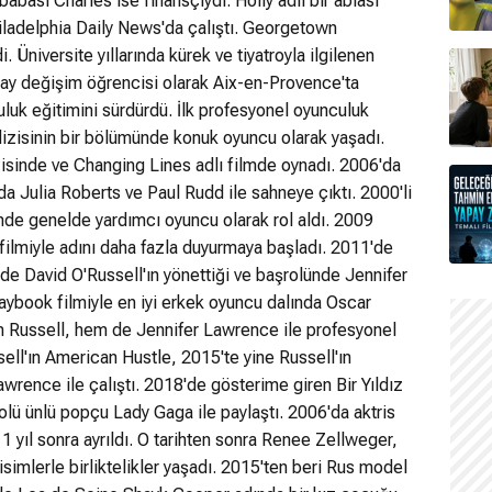
abası Charles ise finansçıydı. Holly adlı bir ablası
hiladelphia Daily News'da çalıştı. Georgetown
i. Üniversite yıllarında kürek ve tiyatroyla ilgilenen
 ay değişim öğrencisi olarak Aix-en-Provence'ta
luk eğitimini sürdürdü. İlk profesyonel oyunculuk
izisinin bir bölümünde konuk oyuncu olarak yaşadı.
zisinde ve Changing Lines adlı filmde oynadı. 2006'da
da Julia Roberts ve Paul Rudd ile sahneye çıktı. 2000'li
rinde genelde yardımcı oyuncu olarak rol aldı. 2009
k filmiyle adını daha fazla duyurmaya başladı. 2011'de
2'de David O'Russell'ın yönettiği ve başrolünde Jennifer
aybook filmiyle en iyi erkek oyuncu dalında Oscar
hem Russell, hem de Jennifer Lawrence ile profesyonel
sell'ın American Hustle, 2015'te yine Russell'ın
awrence ile çalıştı. 2018'de gösterime giren Bir Yıldız
olü ünlü popçu Lady Gaga ile paylaştı. 2006'da aktris
1 yıl sonra ayrıldı. O tarihten sonra Renee Zellweger,
imlerle birliktelikler yaşadı. 2015'ten beri Rus model