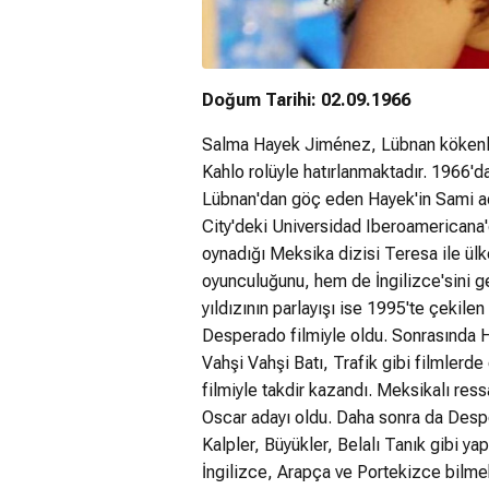
Doğum Tarihi: 02.09.1966
Salma Hayek Jiménez, Lübnan kökenli M
Kahlo rolüyle hatırlanmaktadır. 1966
Lübnan'dan göç eden Hayek'in Sami adl
City'deki Universidad Iberoamericana'
oynadığı Meksika dizisi Teresa ile ü
oyunculuğunu, hem de İngilizce'sini g
yıldızının parlayışı ise 1995'te çekil
Desperado filmiyle oldu. Sonrasında H
Vahşi Vahşi Batı, Trafik gibi filmlerd
filmiyle takdir kazandı. Meksikalı res
Oscar adayı oldu. Daha sonra da Desp
Kalpler, Büyükler, Belalı Tanık gibi y
İngilizce, Arapça ve Portekizce bilme