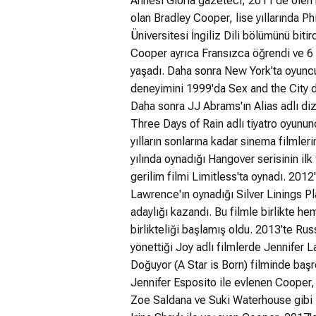
Annesi Gloria gazeteci, 2011'de ölen b
olan Bradley Cooper, lise yıllarında P
Üniversitesi İngiliz Dili bölümünü bitird
Cooper ayrıca Fransızca öğrendi ve 6
yaşadı. Daha sonra New York'ta oyuncu
deneyimini 1999'da Sex and the City d
Daha sonra JJ Abrams'ın Alias adlı di
Three Days of Rain adlı tiyatro oyunun
yılların sonlarına kadar sinema filmle
yılında oynadığı Hangover serisinin il
gerilim filmi Limitless'ta oynadı. 201
Lawrence'ın oynadığı Silver Linings Pl
adaylığı kazandı. Bu filmle birlikte 
birlikteliği başlamış oldu. 2013'te Rus
yönettiği Joy adlı filmlerde Jennifer L
Doğuyor (A Star is Born) filminde başr
Jennifer Esposito ile evlenen Cooper, 
Zoe Saldana ve Suki Waterhouse gibi is