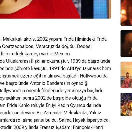
eksikalı aktris. 2002 yapımı Frida filmindeki Frida
'da Coatzacoalcos, Veracruz'da doğdu. Dedesi
ı bir erkek kardeşi vardır. Mexico
da Uluslararası İlişkiler okumuştur. 1989'da başrolünde
lkesinde şöhrete kavuştu. 1991'de ABD'ye taşınarak hem
eliştirmek üzere eğitim almaya başladı. Hollywood'da
en ve başrolünde Antonio Banderas'ın oynadığı
ollywood'un önemli filmlerinde yer almaya başladı.
e oynadıktan sonra 2002'de başrolde olduğu Frida
sam Frida Kahlo rolüyle En İyi Kadın Oyuncu dalında
erado'nun devamı Bir Zamanlar Meksika'da, Yalnız
apımlarda rol alma şansı buldu. Salma Hayek İspanyolca,
ktedir. 2009 yılında Fransız işadamı François-Henri