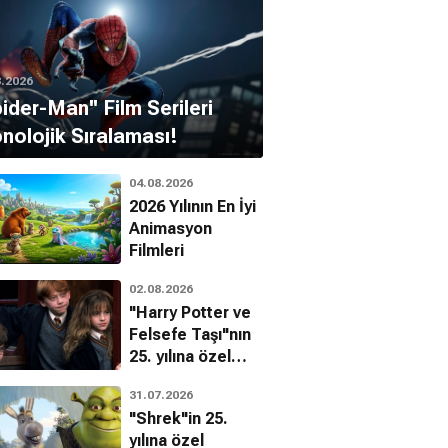
8.2026
pider-Man'' Film Serileri
nolojik Sıralaması!
04.08.2026
2026 Yılının En İyi
Animasyon
Filmleri
02.08.2026
"Harry Potter ve
Felsefe Taşı"nın
25. yılına özel
filmin
31.07.2026
bilinmeyenleri!
"Shrek"in 25.
yılına özel