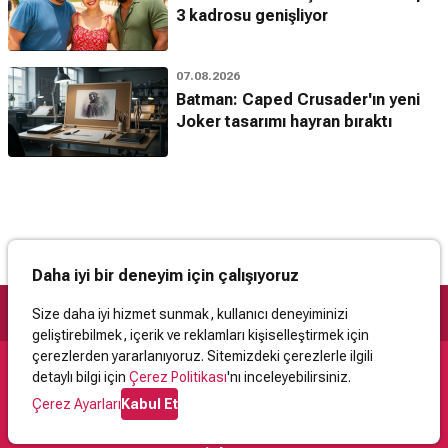
3 kadrosu genişliyor
07.08.2026
Batman: Caped Crusader'ın yeni
Joker tasarımı hayran bıraktı
Daha iyi bir deneyim için çalışıyoruz
Size daha iyi hizmet sunmak, kullanıcı deneyiminizi
geliştirebilmek, içerik ve reklamları kişiselleştirmek için
çerezlerden yararlanıyoruz. Sitemizdeki çerezlerle ilgili
detaylı bilgi için
Çerez Politikası
'nı inceleyebilirsiniz.
Destek
Çerez Ayarları
Kabul Et
İletişim
Yardım
Kullanıcı Sözleşmesi
Çerez Politikası
Kişisel Verilerin Korunması
Yasal Uyarı