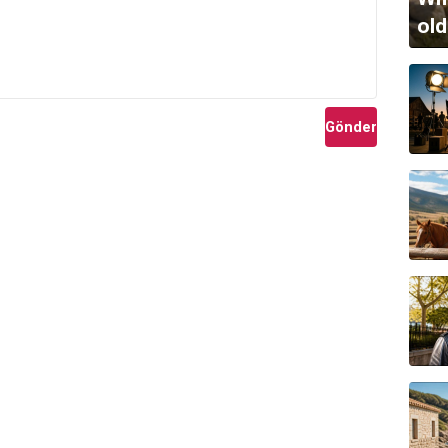
old
Gönder