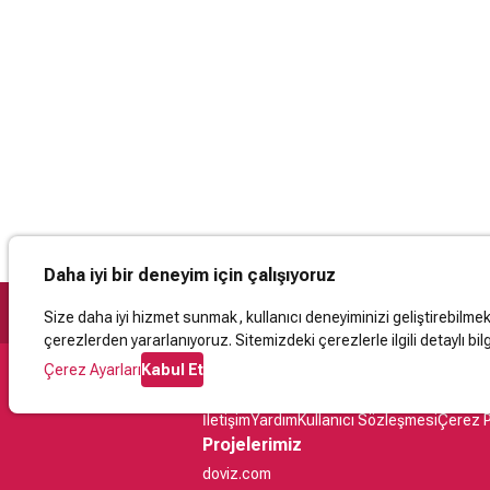
Daha iyi bir deneyim için çalışıyoruz
Size daha iyi hizmet sunmak, kullanıcı deneyiminizi geliştirebilmek, 
çerezlerden yararlanıyoruz. Sitemizdeki çerezlerle ilgili detaylı bilg
Çerez Ayarları
Kabul Et
Destek
İletişim
Yardım
Kullanıcı Sözleşmesi
Çerez P
Projelerimiz
doviz.com