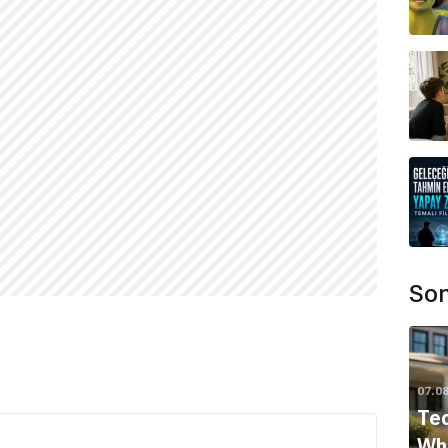
Son
07.0
Ted
Whi