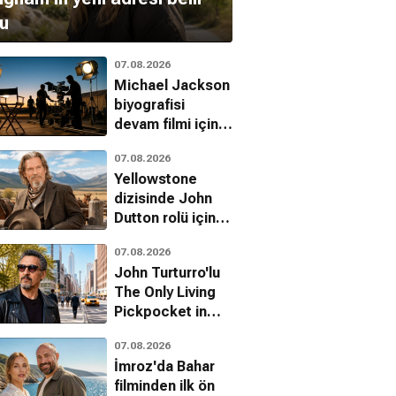
u
07.08.2026
Michael Jackson
biyografisi
devam filmi için
çekim takvimi
07.08.2026
belli oldu
Yellowstone
dizisinde John
Dutton rolü için
ilk aday Jeff
07.08.2026
Bridges'mış
John Turturro'lu
The Only Living
Pickpocket in
New York'tan ilk
07.08.2026
fragman geldi
İmroz'da Bahar
filminden ilk ön