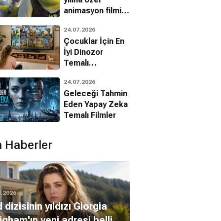
animasyon filmin
bilinmeyenleri!
24.07.2026
Çocuklar İçin En
İyi Dinozor
Temalı
Animasyon
24.07.2026
Filmleri
Geleceği Tahmin
Eden Yapay Zeka
Temalı Filmler
 Haberler
8.2026
 dizisinin yıldızı Giorgia
gham'ın yeni adresi belli