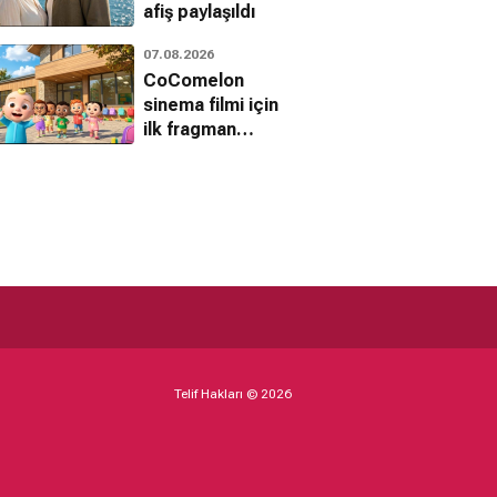
afiş paylaşıldı
07.08.2026
CoComelon
sinema filmi için
ilk fragman
yayınlandı
Telif Hakları © 2026