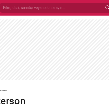
erson
terson