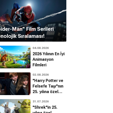
8.2026
pider-Man'' Film Serileri
nolojik Sıralaması!
04.08.2026
2026 Yılının En İyi
Animasyon
Filmleri
02.08.2026
"Harry Potter ve
Felsefe Taşı"nın
25. yılına özel
filmin
31.07.2026
bilinmeyenleri!
"Shrek"in 25.
yılına özel