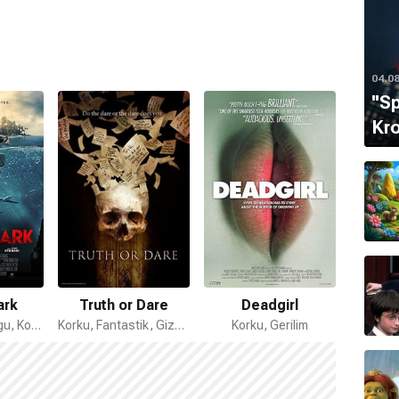
04.0
''S
Kro
ark
Truth or Dare
Deadgirl
Korku, Bilim Kurgu, Komedi
Korku, Fantastik, Gizem
Korku, Gerilim