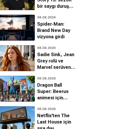
bir saygı duruşu
olacak
08.08.2026
Spider-Man:
Brand New Day
vizyona girdi
08.08.2026
Sadie Sink, Jean
Grey rolü ve
Marvel serüveni
hakkında ilk kez
08.08.2026
konuştu
Dragon Ball
Super: Beerus
animesi için
heyecan verici
08.08.2026
detaylar
Netflix'ten The
Last House için
sıra dışı