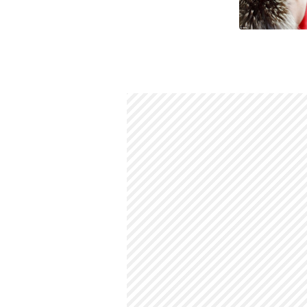
Eşi kim?
Claire Foy,
Cadı Sezonu
filminde tan
Claire Foy'un çocuğu var mı?
Aktrisin
Ivy Rose Moore
adında bir kı
Claire Foy aslen nereli?
Büyükanne ve büyükbabası
Dublin
ve
sayılmaktadır.
Annesi kim?
Annesinin adı
Caroline Stimpson
'dır.
Claire Foy'un babası kim?
Babasının adı
David Foy
'dur.
Gerçek adı ne?
Tam adı
Claire Elizabeth Foy
olarak 
Kaç kardeşi var?