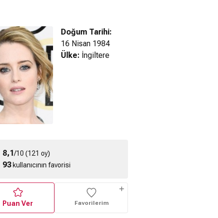
Doğum Tarihi:
16 Nisan 1984
Ülke:
İngiltere
r Hawk (2025)
H Is for Hawk (2025)
White Heat (2012)
ragman
Fragman
Fragman
8,1
/10 (121 oy)
93
kullanıcının favorisi
Puan Ver
Favorilerim