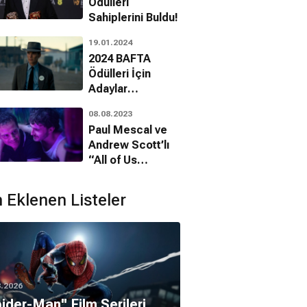
Ödülleri
Sahiplerini Buldu!
19.01.2024
2024 BAFTA
Ödülleri İçin
Adaylar
Açıklandı!
08.08.2023
Paul Mescal ve
Andrew Scott’lı
“All of Us
Stangers”
Filminden İlk
 Eklenen Listeler
Kare!
8.2026
pider-Man'' Film Serileri