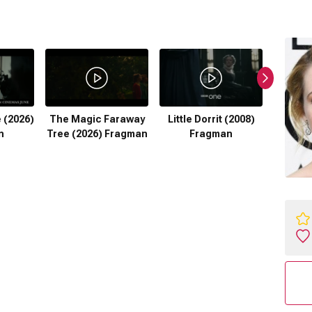
 (2026)
The Magic Faraway
Little Dorrit (2008)
H Is fo
n
Tree (2026) Fragman
Fragman
F