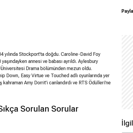
Payla
1984 yılında Stockport'ta doğdu. Caroline-David Foy
 yaşındayken annesi ve babası ayrıldı. Aylesbury
d Üniversitesi Drama bölümünden mezun oldu.
ip Down, Easy Virtue ve Touched adlı oyunlarında yer
baş kahraman Amy Dorrit'i canlandırdı ve RTS Ödülleri'ne
ng Postal'da ve tanındığı film, Season of the
holas Cage'in de kadroda olması avantajı oldu. Ayrıca
e rolündeydi. Channel 4'un mini-dizisi The
Sıkça Sorulan Sorular
dı, bir röportajında da en sevdiği rolün bu olduğunu
izisinde Kraliçe 2. Elizabeth'i canlandırdı. 2018'de
İlg
 First Man'de Neil Armstrong'un eşi Janet rolünde
'da Lisbeth Salander, Steven Soderbergh'in Saplantı