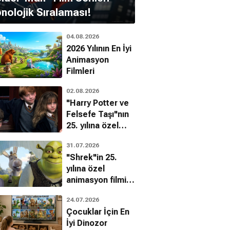
nolojik Sıralaması!
04.08.2026
2026 Yılının En İyi
Animasyon
Filmleri
ımsız Ruh
Gotham Film
Yaratıcı Sanatlar
02.08.2026
dülleri
Ödülleri
Emmy Ödülleri
"Harry Potter ve
l, 1 adaylık
1 adaylık
1 adaylık
Felsefe Taşı"nın
25. yılına özel
filmin
31.07.2026
bilinmeyenleri!
"Shrek"in 25.
yılına özel
animasyon filmin
bilinmeyenleri!
24.07.2026
Çocuklar İçin En
İyi Dinozor