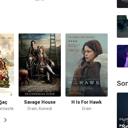
 İlk İnsan
Breathe
u?
rama Dizisinde En İyi Kadın Oyuncu;
69. Emmy
i Kadın Oyuncu;
76. Altın Küre Ödülleri (2019)
Herhangi
Kadın Oyuncu Performansı;
75. Altın Küre Ödülleri (2018)
uncu Performansı – Dram;
74. Altın Küre Ödülleri (2017)
uncu Performansı – Dram;
77. BAFTA Film Ödülleri
Son
72. BAFTA Film Ödülleri (2019)
En İyi Yardımcı Kadın
Sinema Filminde Oyuncuların Olağanüstü Performansı;
zisinde Bir Topluluk Tarafından Üstün Performans,
Ağaç
Savage House
H Is For Hawk
Performansı;
23. Actor Awards (2017)
Bir Drama
antastik
Dram, Komedi
Dram
tün Performans, Drama Dizisinde En İyi Kadın Oyuncu
04.0
irit Awards (2023)
Robert Altman Ödülü;
33. Gotham
''S
ci Performans;
76. Creative Arts Emmy Awards (2024)