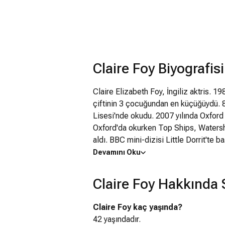
Claire Foy Biyografisi
Claire Elizabeth Foy, İngiliz aktris. 
çiftinin 3 çocuğundan en küçüğüydü. 8
Lisesi'nde okudu. 2007 yılında Oxfor
Oxford'da okurken Top Ships, Watersh
aldı. BBC mini-dizisi Little Dorrit'te 
aday gösterildi. Ardından TV filmi Goi
Devamını Oku
Witch/Cadılar Zamanı'nda rol aldı. Nic
Upstairs-Downstair'de Lady Persephon
Claire Foy Hakkında 
Promise'da yardımcı rollerden birini al
söyledi. 2016'da başlayan The Crown d
Claire Foy kaç yaşında?
gösterime giren Damien Chazelle filmi
42 yaşındadır.
oynadı, aynı yıl Örümcek Ağındaki Kız