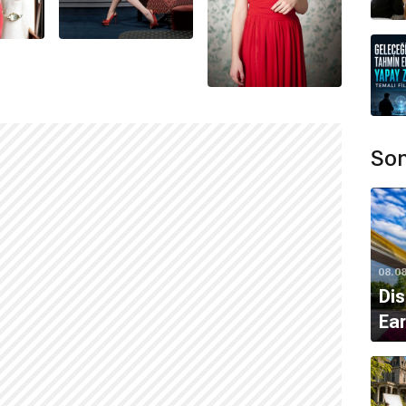
ıştığı
Stephen Campbell Moore
ile evlenmiştir.
zı vardır.
Son
Kildare
'den olduğu için anne tarafından yarı
İrlandalı
08.0
Dis
Ear
bilinmektedir.