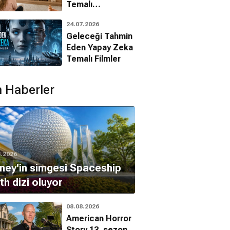
Temalı
Animasyon
24.07.2026
Filmleri
Geleceği Tahmin
Eden Yapay Zeka
Temalı Filmler
 Haberler
8.2026
ney'in simgesi Spaceship
th dizi oluyor
08.08.2026
American Horror
Story 13. sezon