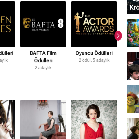
ncu şeklinde adaylıklar almıştır.
Kro
nlar: 70. Emmy Awards (2018) Drama Dizisinde En İyi
dülleri
BAFTA Film
Oyuncu Ödülleri
Bağ
 (2017) Televizyon Dizisinde En İyi Kadın Oyuncu
aylık
Ödülleri
2 ödül, 5 adaylık
Ö
 (2018) Drama Dizisinde En İyi Kadın Oyuncu
2 adaylık
1 ödü
 Drama Dizisinde En İyi Kadın Oyuncu Performansı; 38.
) Robert Altman Ödülü.
rformansıyla tanınan
İngiliz
bir aktristir.
Manchester, İngiltere
doğumludur.
anda
eski kocasıyla
kızının velayetini paylaşmaktadır.