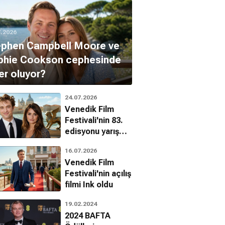
7.2026
ephen Campbell Moore ve
phie Cookson cephesinde
er oluyor?
24.07.2026
Venedik Film
Festivali'nin 83.
edisyonu yarışma
seçkisi açıklandı
16.07.2026
Venedik Film
Festivali'nin açılış
filmi Ink oldu
19.02.2024
2024 BAFTA