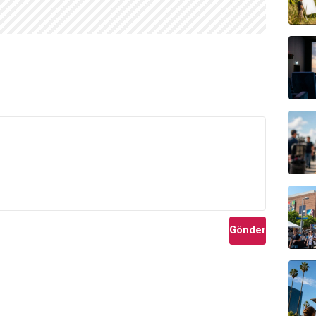
rdeşi ve babasının ikinci evliliğinden bir
üvey kız
sbury High School) tamamlamıştır.
si
'nde tiyatro ve ekran eğitimi almıştır.
 Drama Okulu
'nda da bir yıl eğitim görerek mezun
omise
,
Crossbones
,
Wolf Hall
ve
The Crown
gibi
Gönder
efes
ve
Örümcek Ağındaki Kız
rol aldığı sinema