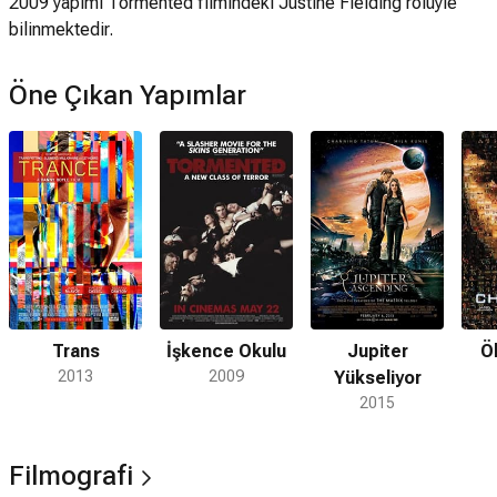
2009 yapımı Tormented filmindeki Justine Fielding rolüyle
bilinmektedir.
Öne Çıkan Yapımlar
Trans
İşkence Okulu
Jupiter
Ö
2013
2009
Yükseliyor
2015
Filmografi