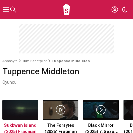
Anasayfa
Tüm Sanatçılar
Tuppence Middleton
Tuppence Middleton
Oyuncu
Sukkwan Island
The Forsytes
Black Mirror
D
(2025) Fragman
(2025) Fragman
(2025) 7. Sezon
(201