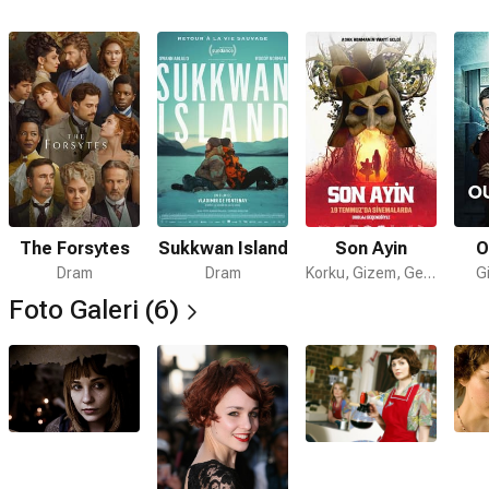
The Forsytes
Sukkwan Island
Son Ayin
O
Dram
Dram
Korku, Gizem, Gerilim
G
Foto Galeri (6)