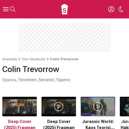
Anasayfa
Tüm Sanatçılar
Colin Trevorrow
Colin Trevorrow
Oyuncu, Yönetmen, Senarist, Yapımcı
Deep Cover
Deep Cover
J​​urassic World:
Jur
(2025) Fragman
(2025) Fragman
Kaos Teorisi
Haki