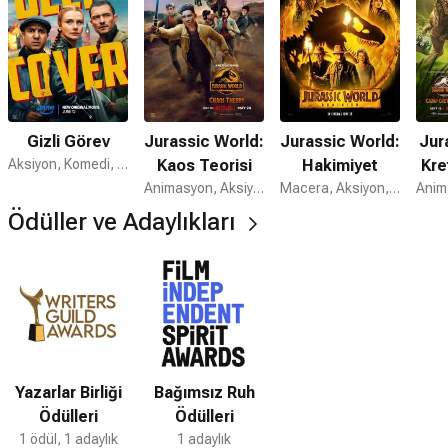
Gizli Görev
J​​urassic World:
Jurassic World:
Jur
Aksiyon, Komedi, Suç
Kaos Teorisi
Hakimiyet
Kre
Animasyon, Aksiyon, Bilim Kurgu
Macera, Aksiyon, Bilim Kurgu
Ödüller ve Adaylıkları
Yazarlar Birliği
Bağımsız Ruh
Ödülleri
Ödülleri
1 ödül, 1 adaylık
1 adaylık