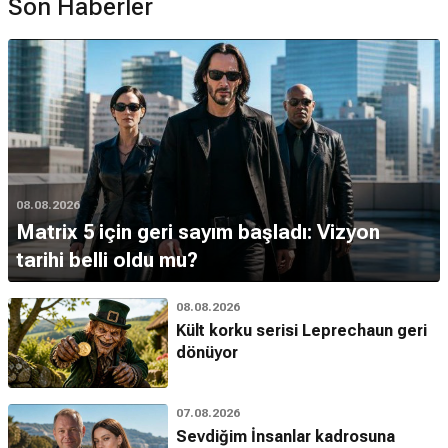
Son Haberler
08.08.2026
Matrix 5 için geri sayım başladı: Vizyon
tarihi belli oldu mu?
08.08.2026
Kült korku serisi Leprechaun geri
dönüyor
07.08.2026
Sevdiğim İnsanlar kadrosuna