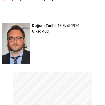
(2024) Fragman
Ka
Doğum Tarihi:
13 Eylül 1976
Ülke:
ABD