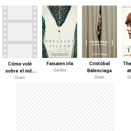
Faisaien Irla
Cristóbal
The
Cómo volé
Gerilim
Balenciaga
a
sobre el nido
Dram
D
del cuco
Dram