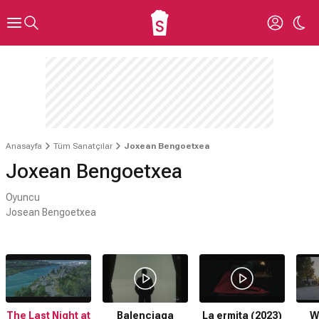
Anasayfa
Tüm Sanatçılar
Joxean Bengoetxea
Joxean Bengoetxea
Oyuncu
Josean Bengoetxea
The Last Night at
Balenciaga
La ermita (2023)
W