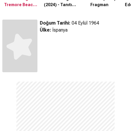
Tremore Beach
(2024) - Tanıtım
Fragman
Ede
(2024) Fragman
Fragmanı
Sez
Doğum Tarihi:
04 Eylül 1964
Ülke:
İspanya