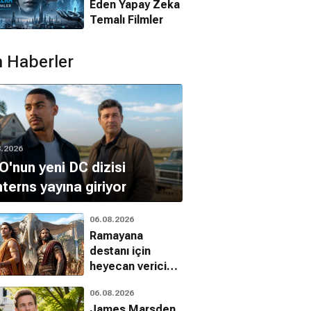
Eden Yapay Zeka
Temalı Filmler
 Haberler
8.2026
'nun yeni DC dizisi
terns yayına giriyor
06.08.2026
Ramayana
destanı için
heyecan verici
yeni fragman
06.08.2026
yayınlandı
James Marsden