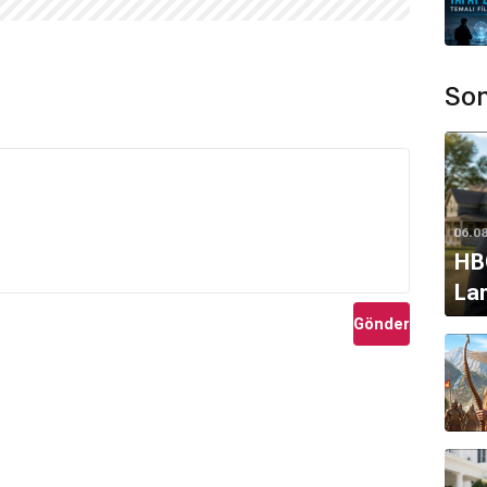
Son
06.0
HBO
Lan
Gönder