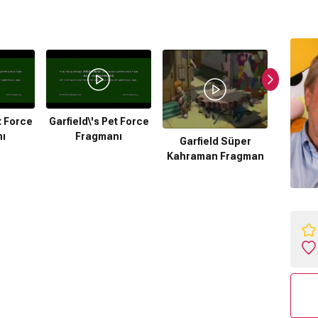
t Force
Garfield\'s Pet Force
ı
Fragmanı
Garfield Süper
Garf
Kahraman Fragman
Kahra