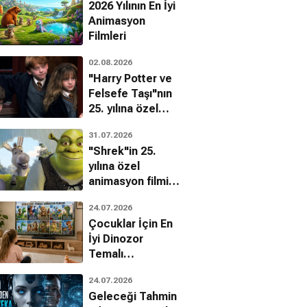
2026 Yılının En İyi
Animasyon
Filmleri
02.08.2026
"Harry Potter ve
Felsefe Taşı"nın
25. yılına özel
filmin
31.07.2026
bilinmeyenleri!
"Shrek"in 25.
yılına özel
animasyon filmin
bilinmeyenleri!
24.07.2026
Çocuklar İçin En
İyi Dinozor
Temalı
Animasyon
24.07.2026
Filmleri
Geleceği Tahmin