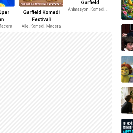
Garfield
Animasyon, Komedi, Çocuk
üper
Garfield Komedi
an
Festivali
 Macera
Aile, Komedi, Macera