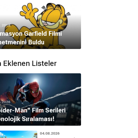
1.2018
masyon Garfield Filmi
etmenini Buldu
 Eklenen Listeler
8.2026
pider-Man'' Film Serileri
nolojik Sıralaması!
04.08.2026