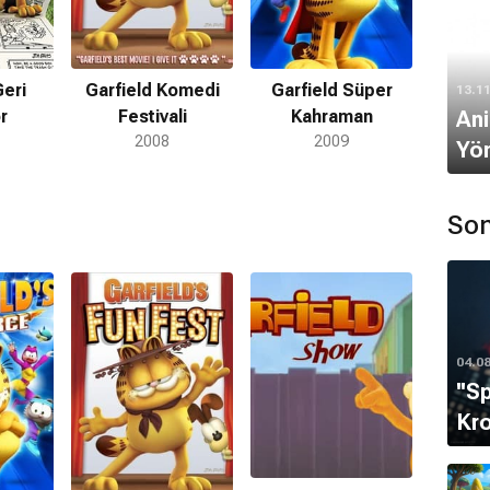
Geri
Garfield Komedi
Garfield Süper
13.1
Ani
r
Festivali
Kahraman
2008
2009
Yön
Son
04.0
''S
Kro