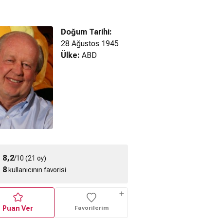
Doğum Tarihi:
28 Ağustos 1945
Ülke:
ABD
ield Süper
Garfield Komedi
Garfield Geri
man Fragman
Festivali
Dönüyor
8,2
/10 (21 oy)
8
kullanıcının favorisi
Puan Ver
Favorilerim