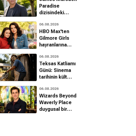
Paradise
dizisindeki
geleceğine dair
06.08.2026
ipuçlarını verdi
HBO Max'ten
Gilmore Girls
hayranlarına
müjde: Resmi
06.08.2026
belgesel geliyor
Teksas Katliamı
Günü: Sinema
tarihinin kült
yapımı kutlanıyor
06.08.2026
Wizards Beyond
Waverly Place
duygusal bir
finalle veda
ediyor