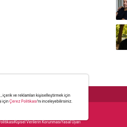
içerik ve reklamları kişiselleştirmek için
i için
Çerez Politikası
'nı inceleyebilirsiniz.
olitikası
Kişisel Verilerin Korunması
Yasal Uyarı