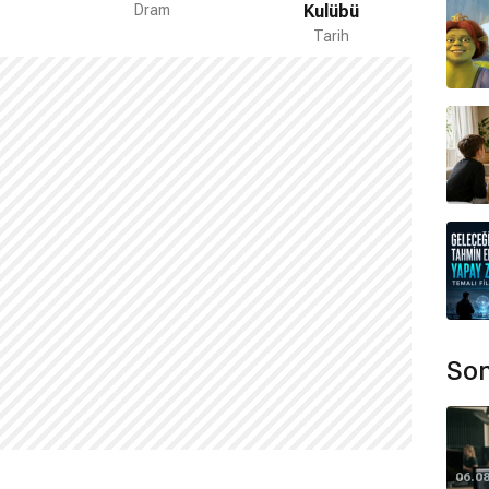
Dram
Kulübü
Tarih
Son
06.0