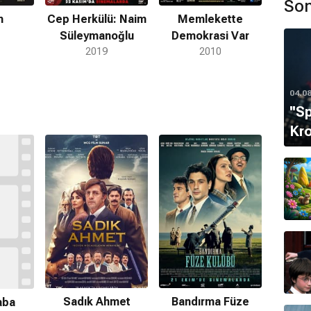
Son
m
Cep Herkülü: Naim
Memlekette
Süleymanoğlu
Demokrasi Var
.
2019
2010
imliğiyle tanınan Uslu;
Ayla
,
Müslüm
,
Çiçero
,
Türk
04.0
m Süleymanoğlu
gibi filmlerin yapımcılığını
''S
Kro
ldu?
stlendiği
Ayla
filmi ile büyük bir çıkış yakalamıştır.
Türk Silahlı Kuvvetleri
bünyesinde
8 yıl
boyunca
la sunulur. Doğruluğu ve güncelliği garanti edilmemektedir.
Sadık Ahmet
Bandırma Füze
aba