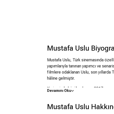
Mustafa Uslu Biyogra
Mustafa Uslu, Türk sinemasında özelli
yapımlarıyla tanınan yapımcı ve senaris
filmlere odaklanan Uslu, son yıllarda 
hâline gelmiştir.
Kariyerinde büyük çıkışını, 2017 yapım
Devamını Oku
bir hikâyeyi anlatan film, hem gişede 
olarak uluslararası alanda dikkat çe
Mustafa Uslu Hakkın
ve Kesişme: İyi ki Varsın Eren gibi biy