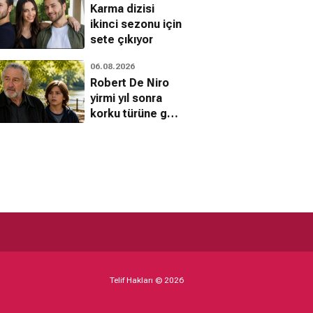
Karma dizisi
ikinci sezonu için
sete çıkıyor
06.08.2026
Robert De Niro
yirmi yıl sonra
korku türüne geri
dönüyor
Telif Hakları © 2026