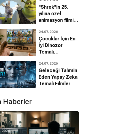
31.07.2026
bilinmeyenleri!
"Shrek"in 25.
yılına özel
animasyon filmin
bilinmeyenleri!
24.07.2026
Çocuklar İçin En
İyi Dinozor
Temalı
Animasyon
24.07.2026
Filmleri
Geleceği Tahmin
Eden Yapay Zeka
Temalı Filmler
 Haberler
8.2026