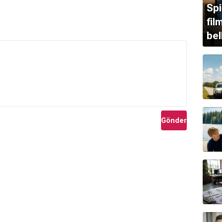
Sp
fil
bel
Gönder