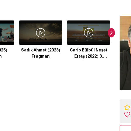
025)
Sadık Ahmet (2023)
Garip Bülbül Neşet
Garip 
n
Fragman
Ertaş (2022) 3.
Erta
Fragman
F