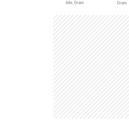
Aile, Dram
Dram