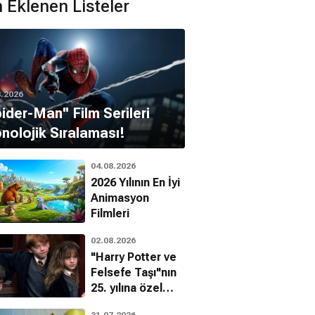
 Eklenen Listeler
8.2026
pider-Man'' Film Serileri
nolojik Sıralaması!
04.08.2026
2026 Yılının En İyi
Animasyon
Filmleri
02.08.2026
"Harry Potter ve
Felsefe Taşı"nın
25. yılına özel
filmin