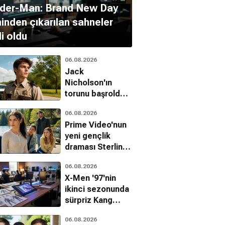
ider-Man: Brand New Day
minden çıkarılan sahneler
li oldu
06.08.2026
Jack
Nicholson'ın
torunu başrolde:
The Deputy'den
06.08.2026
ilk fragman
Prime Video'nun
yeni gençlik
draması Sterling
Point hakkında
06.08.2026
her şey
X-Men '97'nin
ikinci sezonunda
sürpriz Kang
hamlesi
06.08.2026