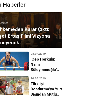
ili Haberler
2.2022
hkemeden Karar Çıktı:
et Ertaş Filmi Vizyona
rmeyecek!
08.04.2019
'Cep Herkülü:
Naim
Süleymanoğlu'
Filminden Yeni
20.03.2019
Teaser
Türk İşi
Dondurma’ya Yurt
Dışından Mutlu
Eden Destek!