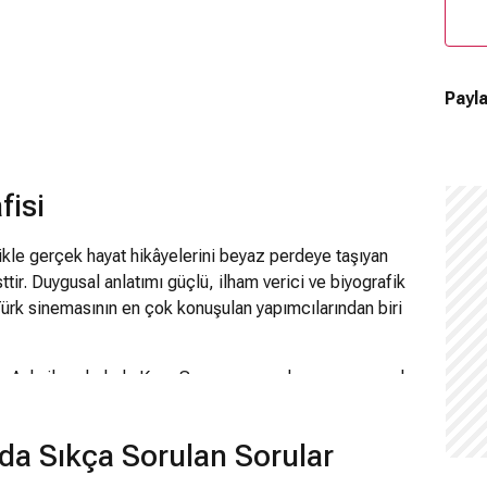
Payla
fisi
kle gerçek hayat hikâyelerini beyaz perdeye taşıyan
ttir. Duygusal anlatımı güçlü, ilham verici ve biyografik
Türk sinemasının en çok konuşulan yapımcılarından biri
ı Ayla ile yakaladı. Kore Savaşı sırasında geçen gerçek
büyük başarı elde etti hem de Türkiye’nin Oscar adayı
kti. Ardından Müslüm, Cep Herkülü: Naim Süleymanoğlu
da Sıkça Sorulan Sorular
ografik ve dramatik yapımlarla adından söz ettirdi.