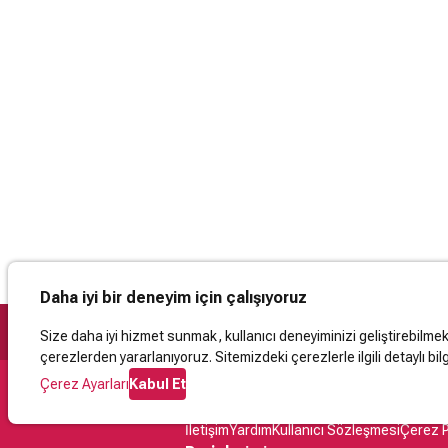
Daha iyi bir deneyim için çalışıyoruz
Size daha iyi hizmet sunmak, kullanıcı deneyiminizi geliştirebilmek, 
çerezlerden yararlanıyoruz. Sitemizdeki çerezlerle ilgili detaylı bilg
Çerez Ayarları
Kabul Et
Destek
İletişim
Yardım
Kullanıcı Sözleşmesi
Çerez P