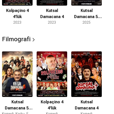
Kolpaçino 4
Kutsal
Kutsal
4'lük
Damacana 4
Damacana 5:
2023
2023
Zombi
2025
Filmografi
Kutsal
Kolpaçino 4
Kutsal
Damacana 5:
4'lük
Damacana 4
Komedi, Korku, Fantastik
Komedi
Komedi