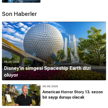
Son Haberler
08.08.2026
Disney'in simgesi Spaceship Earth dizi
oluyor
08.08.2026
American Horror Story 13. sezon
bir saygı duruşu olacak