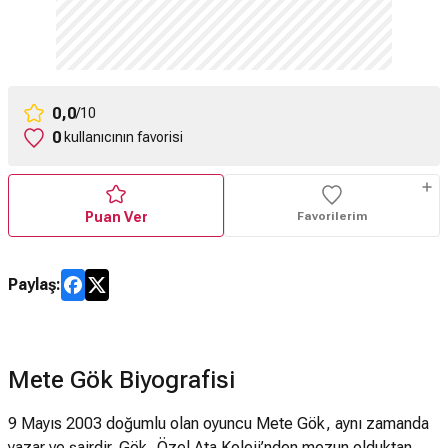
0,0
/10
0
kullanıcının favorisi
Puan Ver
Favorilerim
Paylaş:
Mete Gök Biyografisi
9 Mayıs 2003 doğumlu olan oyuncu Mete Gök, aynı zamanda
yazar ve şairdir. Gök, Özel Ata Koleji’nden mezun olduktan