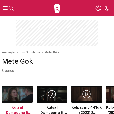
Anasayfa
Tüm Sanatçılar
Mete Gök
Mete Gök
Oyuncu
Kutsal
Kutsal
Kolpaçino 4 4'lük
Kolp
Damacana 5:
Damacana 5:
(2023) 2.
(20