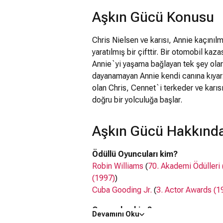
Aşkın Gücü Konusu
Chris Nielsen ve karısı, Annie kaçınılm
yaratılmış bir çifttir. Bir otomobil ka
Annie`yi yaşama bağlayan tek şey olara
dayanamayan Annie kendi canına kıyar.
olan Chris, Cennet`i terkeder ve karıs
doğru bir yolculuğa başlar.
Aşkın Gücü Hakkında
Ödüllü Oyuncuları kim?
Robin Williams
(
70. Akademi Ödülleri
(1997)
)
Cuba Gooding Jr.
(
3. Actor Awards (1
Oyuncuları kim?
Devamını Oku
Robin Williams, Cuba Gooding Jr.,
Ma