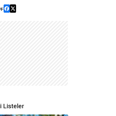
ş:
li Listeler