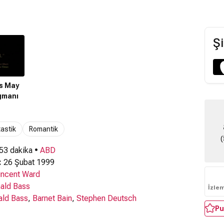
Şi
s May
gmanı
astik
Romantik
(
 53 dakika •
ABD
:
26 Şubat 1999
incent Ward
ald Bass
İzle
ald Bass
,
Barnet Bain
,
Stephen Deutsch
Pu