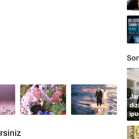
ır.
mamaktadır.
amen
tarafından hazırlanmıştır.
Son
lunmamaktadır.
i (1999)
En İyi Sanat Yönetimi, En İyi Görsel Efektler
06.0
Ja
diz
ipu
r. Bunlar: En İyi Görsel Efektler.
rsiniz
r bunlar: 71. Akademi Ödülleri (1999) En İyi Görsel