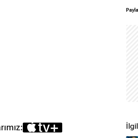
Payla
İlgi
arımız: