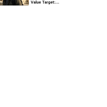
Value Target:
The Hunt for
Saddam ile
dönüyor