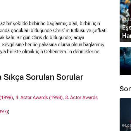
07.1
az bir şekilde birbirine bağlanmış olan, birbiri için
Eşs
zasında çocukları öldüğünde Chris`in tutkusu ve şefkati
Har
k kalır. Bir gün Chris de öldüğünde, acıya
 Sevgilisine her ne pahasına olursa olsun bağlanmış
ıyla birlikte olmak için Cehennem`in derinliklerine
 Sıkça Sorulan Sorular
Son
 (1998)
,
4. Actor Awards (1998)
,
3. Actor Awards
997)
)
04.0
x von Sydow
,
Jessica Brooks Grant
,
Lucinda Jenney
,