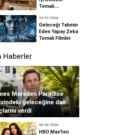
Temalı
Animasyon
24.07.2026
Filmleri
Geleceği Tahmin
Eden Yapay Zeka
Temalı Filmler
 Haberler
8.2026
mes Marsden Paradise
isindeki geleceğine dair
çlarını verdi
06.08.2026
HBO Max'ten