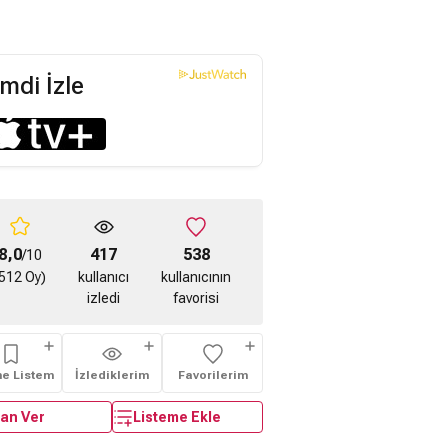
mdi İzle
8,0
417
538
/10
512 Oy)
kullanıcı
kullanıcının
izledi
favorisi
me Listem
İzlediklerim
Favorilerim
an Ver
Listeme Ekle