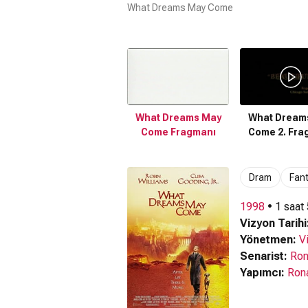
What Dreams May Come
What Dreams May
What Dream
Come Fragmanı
Come 2. Fra
Dram
Fant
1998
• 1 saat
Vizyon Tarihi
Yönetmen:
V
Senarist:
Ron
Yapımcı:
Ron