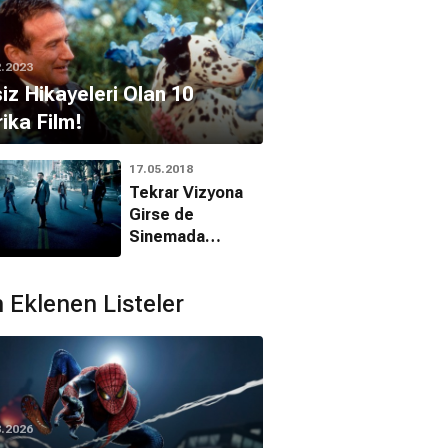
2.2023
iz Hikayeleri Olan 10
ika Film!
17.05.2018
Tekrar Vizyona
Girse de
Sinemada
İzlesek
Dedirtecek 20
 Eklenen Listeler
Film
8.2026