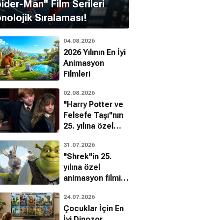
pider-Man'' Film Serileri
nolojik Sıralaması!
04.08.2026
2026 Yılının En İyi
Animasyon
Filmleri
02.08.2026
"Harry Potter ve
Felsefe Taşı"nın
25. yılına özel
filmin
Annabella Sciorra
31.07.2026
bilinmeyenleri!
"Shrek"in 25.
Annie Collins-nielsen
nda Jenney
yılına özel
animasyon filmin
bilinmeyenleri!
24.07.2026
Çocuklar İçin En
İyi Dinozor