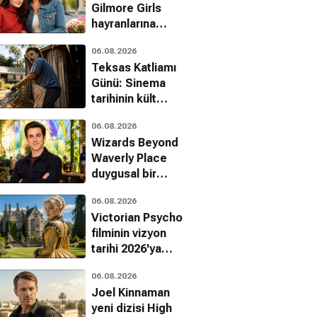
Gilmore Girls
hayranlarına
müjde: Resmi
06.08.2026
belgesel geliyor
Teksas Katliamı
Günü: Sinema
tarihinin kült
yapımı kutlanıyor
06.08.2026
Wizards Beyond
Waverly Place
duygusal bir
abethtown
Sonsuz Aşk
Kefaret
finalle veda
Komedi, Dram, Romantik
Dram, Gerilim, Fantastik
Dram, Romantik
06.08.2026
ediyor
Victorian Psycho
filminin vizyon
tarihi 2026'ya
ertelendi
06.08.2026
Joel Kinnaman
yeni dizisi High