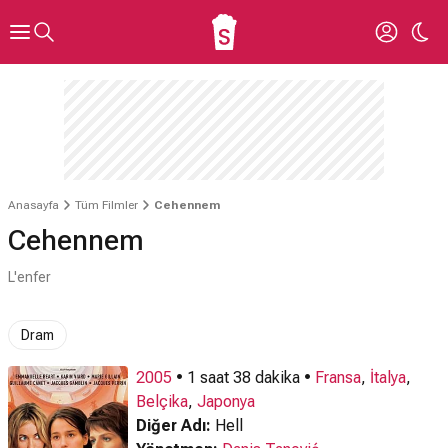
Anasayfa
Tüm Filmler
Cehennem
Cehennem
L'enfer
Dram
2005
• 1 saat 38 dakika •
Fransa
,
İtalya
,
Belçika
,
Japonya
Diğer Adı:
Hell