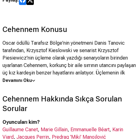
Cehennem Konusu
Oscar ödüllü Tarafsız Bölge'nin yönetmeni Danis Tanovic
tarafından, Krzysztof Kieslowski ve senarist Krzysztof
Piesiewicz'nin üçleme olarak yazdığı senaryoların birinden
uyarlanan Cehennem, korkunç bir aile sırrının utancını paylaşan
üç kız kardeşin benzer hayatlarını anlatıyor. Üçlemenin ilk
bölümü Heaven / Cennet, 2001 yılında Tom Tykwer tarafından
Devamını Oku
çekilmişti. 1980'lerin Paris'i... Hapisten yeni çıkan bir adam
evine döner, fakat karısı tarafından reddedilir. Alevlenen
Cehennem Hakkında Sıkça Sorulan
tartışma sonucu adam, üç kızı Sophie, Céline ve Anne'ın
Sorular
gözleri önünde intihar eder. Günümüz Paris'i... Üç kız kardeş
artık birer yetişkindir. Fakat aile bağları neredeyse tamamen
Oyuncuları kim?
kopmuştur ve çocukluklarında yaşadıkları trajedinin izlerini
Guillaume Canet
,
Marie Gillain
,
Emmanuelle Béart
,
Karin
hâlâ taşımaktadırlar. Kardeşler, beklenmeyen bir açıklama
Viard
,
Jacques Perrin
,
Predrag 'Miki' Manojlović