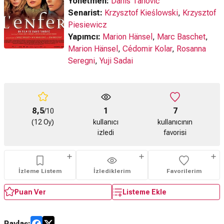
Yönetmen:
Danis Tanović
Senarist:
Krzysztof Kieślowski
,
Krzysztof
Piesiewicz
Yapımcı:
Marion Hänsel
,
Marc Baschet
,
Marion Hänsel
,
Cédomir Kolar
,
Rosanna
Seregni
,
Yuji Sadai
8,5
1
7
/10
(12 Oy)
kullanıcı
kullanıcının
izledi
favorisi
İzleme Listem
İzlediklerim
Favorilerim
Puan Ver
Listeme Ekle
Paylaş: