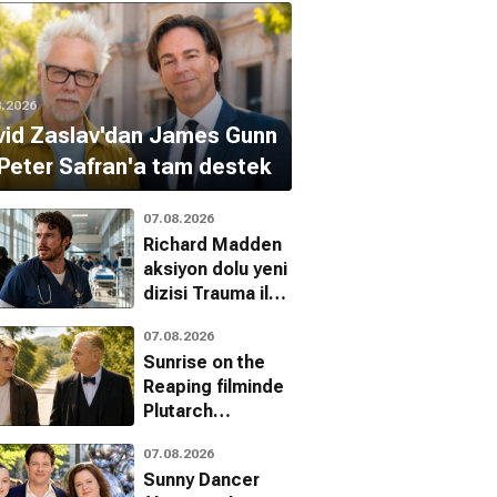
8.2026
vid Zaslav'dan James Gunn
Peter Safran'a tam destek
07.08.2026
Richard Madden
aksiyon dolu yeni
dizisi Trauma ile
dönüyor
07.08.2026
Sunrise on the
Reaping filminde
Plutarch
Heavensbee
07.08.2026
karakterini kim
Sunny Dancer
canlandıracak?