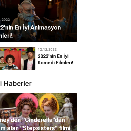
2.2022
2'nin En İyi Animasyon
mleri!
12.12.2022
2022'nin En İyi
Komedi Filmleri!
ili Haberler
3.2026
ney'den "Cinderella"dan
am alan "Stepsisters" filmi