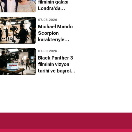
filminin galası
Londra'da
gerçekleştirildi
07.08.2026
Michael Mando
Scorpion
karakteriyle
Marvel'a geri
07.08.2026
döndü
Black Panther 3
filminin vizyon
tarihi ve başrolü
açıklandı