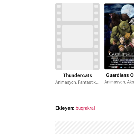
Chip &#039;n&#039; Dale Rescue Ra
Chip 'n' Dale Rescue Rangers filmi 1 
Awards (2022) En İyi Televizyon Filmi
Guardians O
Thundercats
Animasyon, Fantastik, Aksiyon
Ekleyen:
buqrakral