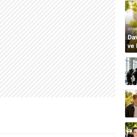
07.0
Da
ve 