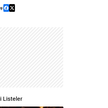
ş:
li Listeler