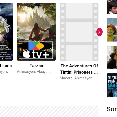
ngers filmi ödül aldı mı?
kez ödül kazanmıştır bunlar: 74. Creative Arts Emmy
.
f Luna
Tarzan
The Adventures Of
O
Animasyon, Aksiyon, Macera
Animasyon, Aksiyon, Macera
Tintin: Prisoners Of
The Sun
Macera, Animasyon, Gizem
Son