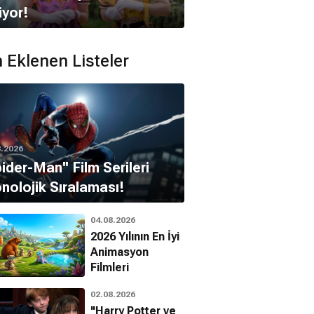
iyor!
 Eklenen Listeler
8.2026
pider-Man'' Film Serileri
nolojik Sıralaması!
04.08.2026
2026 Yılının En İyi
Animasyon
Filmleri
02.08.2026
"Harry Potter ve