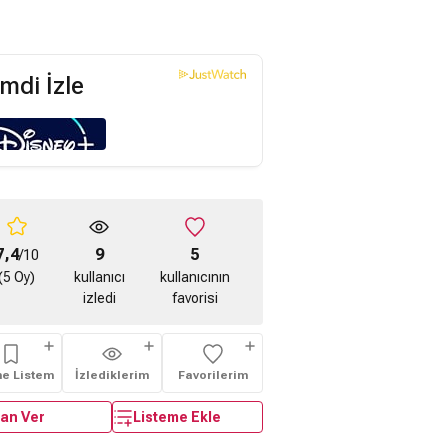
mdi İzle
7,4
9
5
/10
(5 Oy)
kullanıcı
kullanıcının
izledi
favorisi
me Listem
İzlediklerim
Favorilerim
an Ver
Listeme Ekle