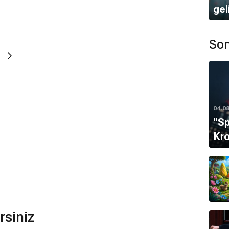
gel
ır.
Son
mamaktadır.
zikleri
Brian Tyler
tarafından hazırlanmıştır.
04.0
m filmi var mı?
''S
çin devam filmi bulunmamaktadır.
Kro
. Creative Arts Emmy Awards (2022)
En İyi Televizyon
gers filmi hiç Oscar kazanamamıştır.
rsiniz