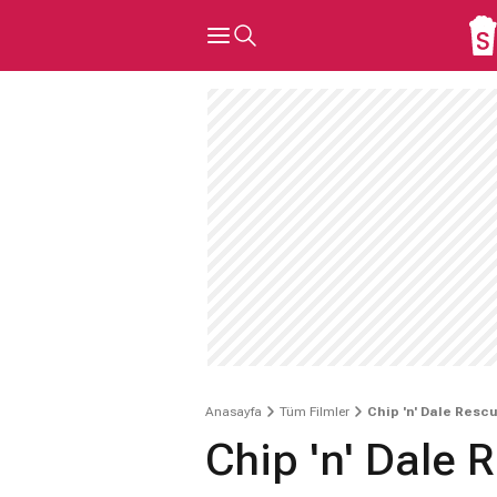
Anasayfa
Tüm Filmler
Chip 'n' Dale Resc
Chip 'n' Dale