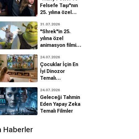
Felsefe Taşı"nın
25. yılına özel
filmin
31.07.2026
bilinmeyenleri!
"Shrek"in 25.
yılına özel
animasyon filmin
bilinmeyenleri!
24.07.2026
Çocuklar İçin En
İyi Dinozor
Kung Fu Panda 3
Iron Man & Hulk:
Temalı
z Wars
Animasyon
Animasyon, Aksiyon, Macera
Heroes United
Animasyon, Aksiyon, Macera
24.07.2026
Filmleri
Aksiyon, Macera, Animasyon
Geleceği Tahmin
Eden Yapay Zeka
Temalı Filmler
 Haberler