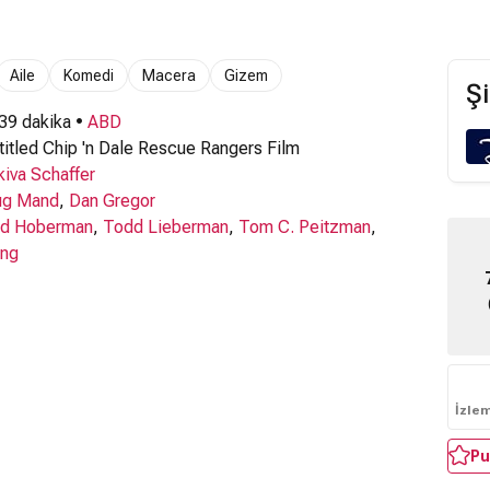
Aile
Komedi
Macera
Gizem
Şi
 39 dakika •
ABD
itled Chip 'n Dale Rescue Rangers Film
kiva Schaffer
ug Mand
,
Dan Gregor
id Hoberman
,
Todd Lieberman
,
Tom C. Peitzman
,
ung
İzle
Pu