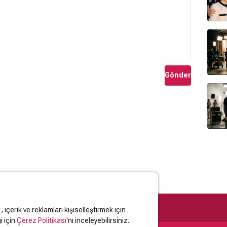
Gönder
içerik ve reklamları kişiselleştirmek için
i için
Çerez Politikası
'nı inceleyebilirsiniz.