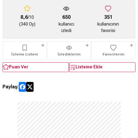
8,6
650
351
/10
(340 Oy)
kullanıcı
kullanıcının
izledi
favorisi
İzleme Listem
İzlediklerim
Favorilerim
Puan Ver
Listeme Ekle
Paylaş: