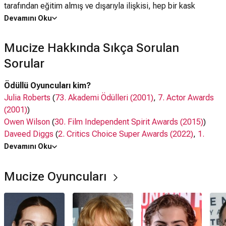
tarafından eğitim almış ve dışarıyla ilişkisi, hep bir kask
aracılığıyla olmuştur. Sıradan bir okul olan Beecher'a başladığı
Devamını Oku
günden itibaren bazılarının alay konusu olsa da aslında çoğu
kişiden bir farkı olmadığını gösterecek, dış görünüşün ne
Mucize Hakkında Sıkça Sorulan
kadar önemsiz olabileceğini kanıtlayacaktır. Mucize filmi,
Sorular
2012'de R. J. Palacio'nun yazdığı aynı adlı romandan uyarlandı.
Ödüllü Oyuncuları kim?
Julia Roberts
(
73. Akademi Ödülleri (2001)
,
7. Actor Awards
(2001)
)
Owen Wilson
(
30. Film Independent Spirit Awards (2015)
)
Daveed Diggs
(
2. Critics Choice Super Awards (2022)
,
1.
Critics Choice Super Awards (2021)
)
Devamını Oku
Oyuncuları kim?
Mucize Oyuncuları
Julia Roberts, Owen Wilson,
Jacob Tremblay
,
Mandel Bruce
Patinkin
, Daveed Diggs,
Millie Davis
Ne zaman çıktı?
24 Kasım 2017