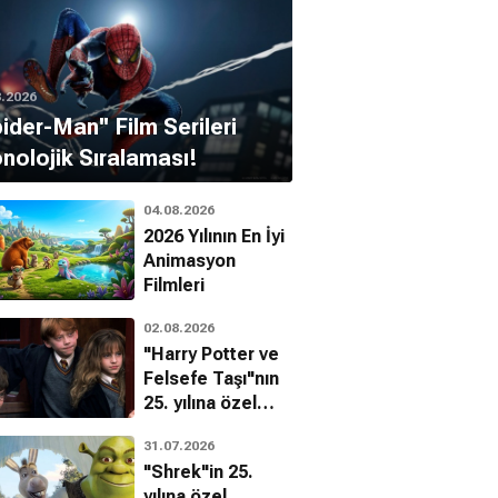
8.2026
pider-Man'' Film Serileri
nolojik Sıralaması!
04.08.2026
2026 Yılının En İyi
Animasyon
Filmleri
02.08.2026
"Harry Potter ve
Felsefe Taşı"nın
25. yılına özel
filmin
31.07.2026
bilinmeyenleri!
"Shrek"in 25.
yılına özel