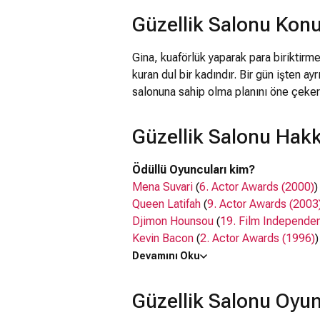
Güzellik Salonu Kon
Gina, kuaförlük yaparak para biriktirm
kuran dul bir kadındır. Bir gün işten ay
salonuna sahip olma planını öne çeker
Güzellik Salonu Hakk
Ödüllü Oyuncuları kim?
Mena Suvari
(
6. Actor Awards (2000)
)
Queen Latifah
(
9. Actor Awards (2003
Djimon Hounsou
(
19. Film Independen
Kevin Bacon
(
2. Actor Awards (1996)
)
Andie MacDowell
(
5. Film Independen
Devamını Oku
(2025)
)
Güzellik Salonu Oyu
Oyuncuları kim?
Mena Suvari, Queen Latifah, Djimon 