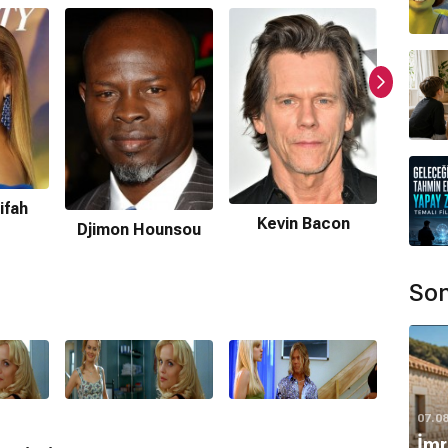
i?
ir.
ifah
Kevin Bacon
Alicia
Djimon Hounsou
Son
ormda var?
ır.
07.0
İmr