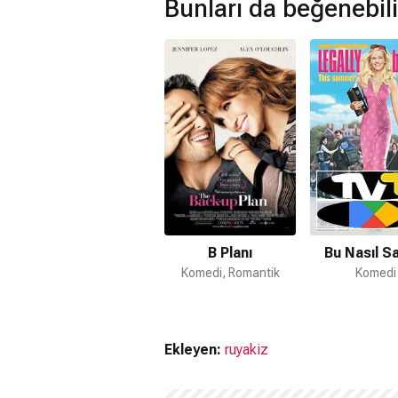
Bunları da beğenebili
Evet. Film Amazon Prime'da yayınlanm
Müzikleri kime ait?
Güzellik Salonu filmi müzikleri
Christ
Güzellik Salonu devam filmi var mı
Hayır. Güzellik Salonu için devam fil
B Planı
Bu Nasıl Sa
Komedi, Romantik
Komedi
Ekleyen:
ruyakiz