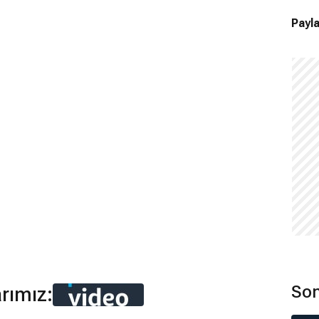
Payla
Son
arımız: