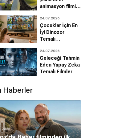
animasyon filmin
bilinmeyenleri!
24.07.2026
Çocuklar İçin En
İyi Dinozor
Temalı
Animasyon
24.07.2026
Filmleri
Geleceği Tahmin
Eden Yapay Zeka
 Silverstone
Andie MacDowell
Temalı Filmler
 Haberler
8.2026
oz'da Bahar filminden ilk