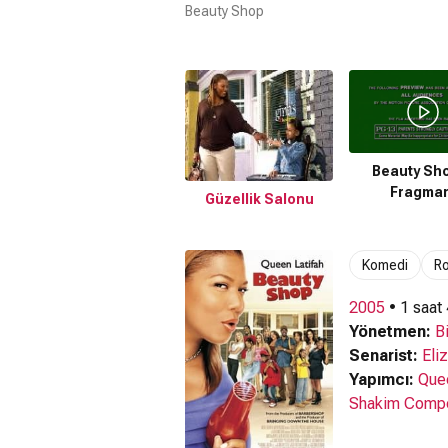
Beauty Shop
Beauty Sho
Fragman
Güzellik Salonu
Komedi
R
2005
• 1 saat
Yönetmen:
B
Senarist:
Eli
Yapımcı:
Quee
Shakim Comp