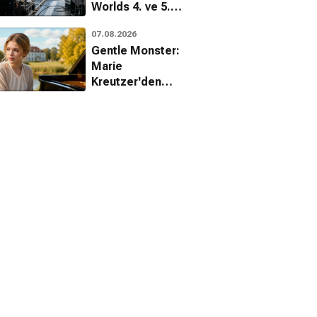
Worlds 4. ve 5.
sezon hazırlıkları
07.08.2026
tüm hızıyla
Gentle Monster:
sürüyor
Marie
Kreutzer'den
çocuk istismarı
üzerine çarpıcı
bir dram