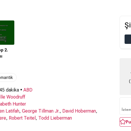
Şi
p 2.
ı
omantik
(
 45 dakika •
ABD
ille Woodruff
zabeth Hunter
İzle
n Latifah
,
George Tillman Jr.
,
David Hoberman
,
ere
,
Robert Teitel
,
Todd Lieberman
Pu