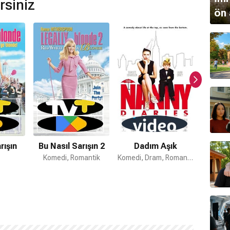
rsiniz
aktadır.
ön 
opher Young
tarafından hazırlanmıştır.
?
mi bulunmamaktadır.
rışın
Bu Nasıl Sarışın 2
Dadım Aşık
Bun
Komedi, Romantik
Komedi, Dram, Romantik