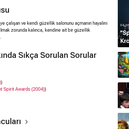
usu
eye çalışan ve kendi güzellik salonunu açmanın hayalini
04.0
rılmak zorunda kalınca, kendine ait bir güzellik
''S
.
Kro
ında Sıkça Sorulan Sorular
)
)
t Spirit Awards (2004)
)
t Spirit Awards (1990)
,
13. Canadian Screen Awards
ncuları
Hounsou, Kevin Bacon,
Alicia Silverstone
, Andie