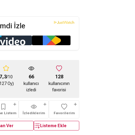
mdi İzle
7,3
66
128
/10
127 Oy)
kullanıcı
kullanıcının
izledi
favorisi
me Listem
İzlediklerim
Favorilerim
an Ver
Listeme Ekle