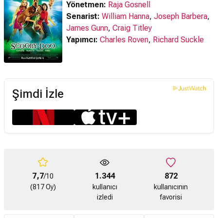
Yönetmen:
Raja Gosnell
Senarist:
William Hanna
,
Joseph Barbera
,
James Gunn
,
Craig Titley
Yapımcı:
Charles Roven
,
Richard Suckle
Şimdi İzle
7,7
1.344
872
/10
(817 Oy)
kullanıcı
kullanıcının
izledi
favorisi