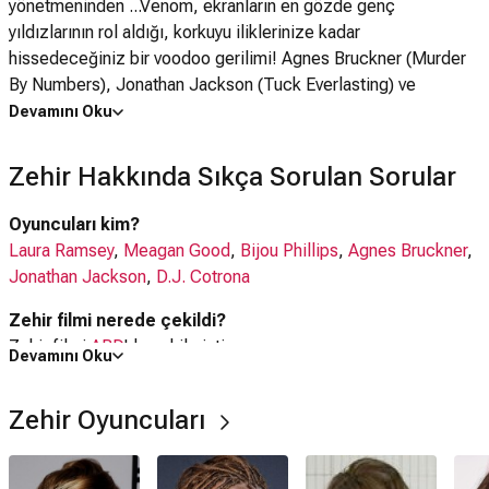
yönetmeninden ...Venom, ekranların en gözde genç
yıldızlarının rol aldığı, korkuyu iliklerinize kadar
hissedeceğiniz bir voodoo gerilimi! Agnes Bruckner (Murder
By Numbers), Jonathan Jackson (Tuck Everlasting) ve
Meagan Goog (Roll Bounce), arkadaşlarının gizemli ölümünün
Devamını Oku
arkasındaki gerçeği araştıran Güney Lousiana’lı bir grup
gençtir. Yaptıkları araştırma onları kimsenin hayal bile
Zehir Hakkında Sıkça Sorulan Sorular
edemeyeceği şeytani bir güçle karşılaştırır! Şimdi hayatları
için savaşmak zorundadırlar. Yine yıldız isimler Bijou Phillips
Oyuncuları kim?
(Almost Famous) ve Method Man (Garden State) ile Venom
Laura Ramsey
,
Meagan Good
,
Bijou Phillips
,
Agnes Bruckner
,
unutamayacağınız bir gerilim!
Jonathan Jackson
,
D.J. Cotrona
Zehir filmi nerede çekildi?
Zehir filmi
ABD
'da çekilmiştir.
Devamını Oku
Kaç saat?
Zehir Oyuncuları
1 saat 25 dakika
IMDb puanı kaç?
4.6