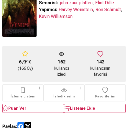
Senarist:
john zuur platten
,
Flint Dille
Yapımcı:
Harvey Weinstein
,
Ron Schmidt
,
Kevin Williamson
6,9
162
142
/10
(166 Oy)
kullanıcı
kullanıcının
izledi
favorisi
İzleme Listem
İzlediklerim
Favorilerim
Puan Ver
Listeme Ekle
Paylaş: