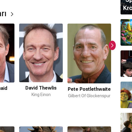
Kro
arı
David Thewlis
aid
Pete Postlethwaite
Joh
King Einon
Gilbert Of Glockenspur
ormda var?
ır.