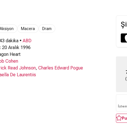
Şi
Aksiyon
Macera
Dram
 43 dakika •
ABD
:
20 Aralık 1996
gon Heart
ob Cohen
rick Read Johnson
,
Charles Edward Pogue
aella De Laurentiis
İzle
Pu