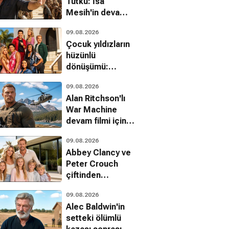
Tutku: İsa
Aksiyon, Suç, Dram
Mesih'in devam
filmi çekimlerini
09.08.2026
tamamladı
Çocuk yıldızların
hüzünlü
dönüşümü:
Milyon dolarlık
09.08.2026
servetler nasıl
Alan Ritchson'lı
yok oldu?
War Machine
devam filmi için
resmi onay geldi
09.08.2026
Abbey Clancy ve
Peter Crouch
çiftinden
Kardashian tarzı
09.08.2026
realite şov
Alec Baldwin'in
hamlesi
setteki ölümlü