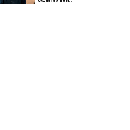
kazası sonrası
hukuk
mücadelesinde
yeni gelişme