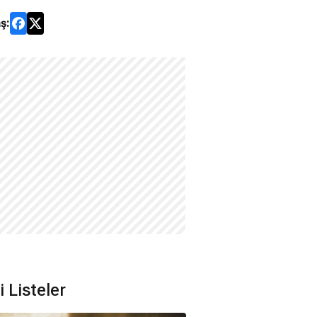
ş:
li Listeler