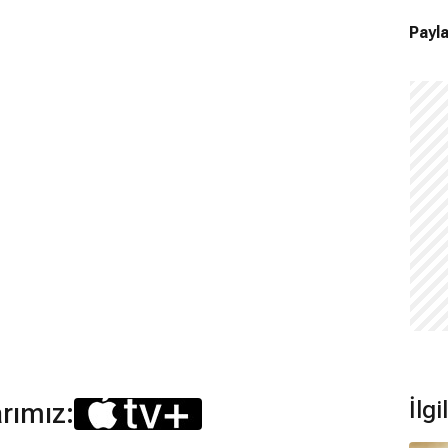
Payla
İlgi
arımız: