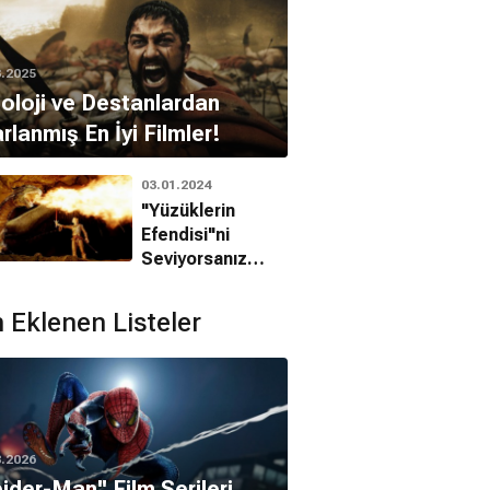
3.2025
oloji ve Destanlardan
rlanmış En İyi Filmler!
03.01.2024
"Yüzüklerin
Efendisi"ni
Seviyorsanız
İzlemeniz
Gereken 10 Film
 Eklenen Listeler
8.2026
pider-Man'' Film Serileri