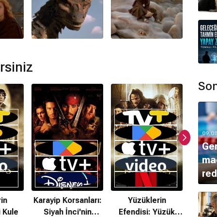
mamaktadır.
lman
tarafından hazırlanmıştır.
rsiniz
Son
lunmamaktadır.
09.0
Ge
mad
red
in
Karayip Korsanları:
Yüzüklerin
Gl
i Kule
Siyah İnci'nin
Efendisi: Yüzük
Aksiyon