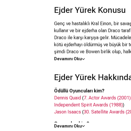
Ejder Yürek Konusu
Genç ve hastalıklı Kral Einon, bir sava
kullanır ve bir ejderha olan Draco tarafı
Draco ile karşı karşıya gelir. Mücadel
kötü ejderhayı öldürmüş ve büyük bir 
şimdi Draco ve Bowen birlik olup, halk
Draco'nun bir parçası olan Şeytan Kral 
Devamını Oku
Ejder Yürek Hakkında
Ödüllü Oyuncuları kim?
Dennis Quaid
(
7. Actor Awards (2001)
Independent Spirit Awards (1988)
)
Jason Isaacs
(
30. Satellite Awards (2
Oyuncuları kim?
Devamını Oku
Dina Meyer
, Dennis Quaid,
David The