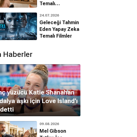
Temalı
Animasyon
24.07.2026
Filmleri
Geleceği Tahmin
Eden Yapay Zeka
Temalı Filmler
 Haberler
8.2026
nç yüzücü Katie Shanahan
alya aşkı için Love Island'ı
detti
09.08.2026
adyatör
Kara Şövalye
Iron Man
Mel Gibson
, Dram, Macera
Yükseliyor
Aksiyon, Bilim Kurgu, Macera