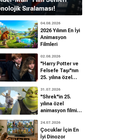
nolojik Sıralaması!
04.08.2026
2026 Yılının En İyi
Animasyon
Filmleri
02.08.2026
"Harry Potter ve
Felsefe Taşı"nın
25. yılına özel
filmin
31.07.2026
bilinmeyenleri!
Jason Isaacs
n Gielgud
"Shrek"in 25.
yılına özel
animasyon filmin
bilinmeyenleri!
24.07.2026
Çocuklar İçin En
İyi Dinozor