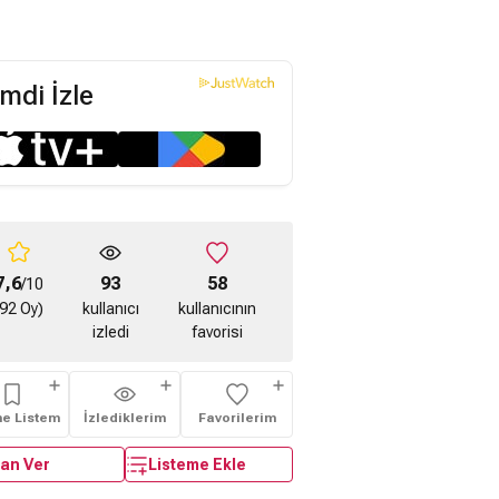
mdi İzle
7,6
93
58
/10
(92 Oy)
kullanıcı
kullanıcının
izledi
favorisi
me Listem
İzlediklerim
Favorilerim
an Ver
Listeme Ekle