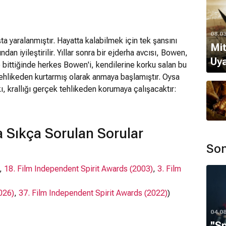
08.0
şta yaralanmıştır. Hayatta kalabilmek için tek şansını
Mit
ndan iyileştirilir. Yıllar sonra bir ejderha avcısı, Bowen,
Uya
e bittiğinde herkes Bowen'i, kendilerine korku salan bu
tehlikeden kurtarmış olarak anmaya başlamıştır. Oysa
ı, krallığı gerçek tehlikeden korumaya çalışacaktır:
Einon'dan...
 Sıkça Sorulan Sorular
Son
,
18. Film Independent Spirit Awards (2003)
,
3. Film
026)
,
37. Film Independent Spirit Awards (2022)
)
04.0
''S
wlis
,
Pete Postlethwaite
,
John Gielgud
, Jason Isaacs