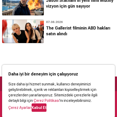
Jason Statham'ın yeni filmi Mutiny
vizyon için gün sayıyor
07.08.2026
The Gallerist filminin ABD hakları
satın alındı
Daha iyi bir deneyim için çalışıyoruz
Size daha iyi hizmet sunmak, kullanıcı deneyiminizi
geliştirebilmek, içerik ve reklamları kişiselleştirmek için
çerezlerden yararlanıyoruz. Sitemizdeki çerezlerle ilgili
detaylı bilgi için
Çerez Politikası
'nı inceleyebilirsiniz.
Destek
Çerez Ayarları
Kabul Et
İletişim
Yardım
Kullanıcı Sözleşmesi
Çerez Politikası
Kişisel Verilerin Korunması
Yasal Uyarı