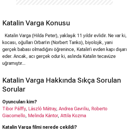
Katalin Varga Konusu
Katalin Varga (Hilda Peter), yaklaşık 11 yıldır evlidir. Ne var ki,
kocası, oğulları Orban’ın (Norbert Tanko), biyolojik, yani
gerçek babası olmadığını öğrenince, Katalin’i evden kapı dışarı
eder. Ancak, acı gerçek odur ki, aslında Katalin tecavüze
uğramıştır...
Katalin Varga Hakkında Sıkça Sorulan
Sorular
Oyuncuları kim?
Tibor Pálffy
,
László Mátray
,
Andrea Gavriliu
,
Roberto
Giacomello
,
Melinda Kántor
,
Attila Kozma
Katalin Varga filmi nerede çekildi?