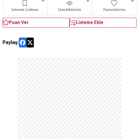
İzleme Listem
İzlediklerim
Favorilerim
Puan Ver
Listeme Ekle
Paylaş: