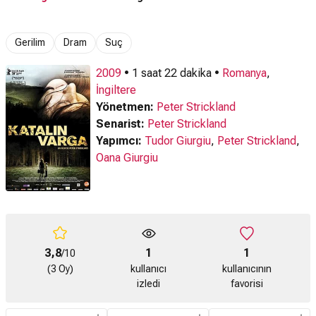
Gerilim
Dram
Suç
2009
• 1 saat 22 dakika •
Romanya
,
İngiltere
Yönetmen:
Peter Strickland
Senarist:
Peter Strickland
Yapımcı:
Tudor Giurgiu
,
Peter Strickland
,
Oana Giurgiu
3,8
1
1
/10
(3 Oy)
kullanıcı
kullanıcının
izledi
favorisi