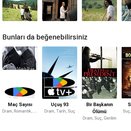
Katalin Varga devam filmi var mı?
Hayır. Katalin Varga için devam filmi bulunmamaktadır.
Bunları da beğenebilirsiniz
Maç Sayısı
Uçuş 93
Bir Başkanın
S
Dram, Romantik, Gerilim
Dram, Tarih, Suç
Ölümü
Suç,
Dram, Suç, Gerilim