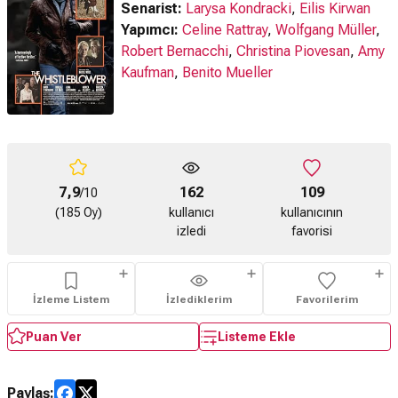
Senarist:
Larysa Kondracki
,
Eilis Kirwan
Yapımcı:
Celine Rattray
,
Wolfgang Müller
,
Robert Bernacchi
,
Christina Piovesan
,
Amy
Kaufman
,
Benito Mueller
7,9
162
109
/10
(185 Oy)
kullanıcı
kullanıcının
izledi
favorisi
İzleme Listem
İzlediklerim
Favorilerim
Puan Ver
Listeme Ekle
Paylaş: