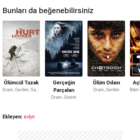
Bunları da beğenebilirsiniz
Muhbir devam filmi var mı?
Hayır. Muhbir için devam filmi bulunmamaktadır.
Ölümcül Tuzak
Gerçeğin
Ölüm Odası
Açl
Dram, Gerilim, Savaş
Parçaları
Dram, Gerilim
Dram, Gizem
Ekleyen:
evlyn