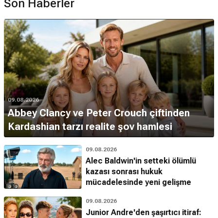
Son Haberler
09.08.2026
Abbey Clancy ve Peter Crouch çiftinden
Kardashian tarzı realite şov hamlesi
09.08.2026
Alec Baldwin'in setteki ölümlü
kazası sonrası hukuk
mücadelesinde yeni gelişme
09.08.2026
Junior Andre'den şaşırtıcı itiraf: