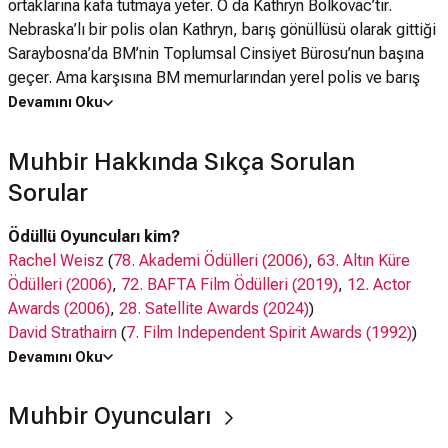
ortaklarına kafa tutmaya yeter. O da Kathryn Bolkovac’tır.
Nebraska’lı bir polis olan Kathryn, barış gönüllüsü olarak gittiği
Saraybosna’da BM’nin Toplumsal Cinsiyet Bürosu’nun başına
geçer. Ama karşısına BM memurlarından yerel polis ve barış
gönüllülerine kadar her makamın bulaştığı korkunç bir sanayi
Devamını Oku
olan seks ticaretinin yarattığı skandallar çıkar. Her yöne yayılan
bu entrikayı ortaya çıkardıkça, kimsenin hesap vermeyeceğini
Muhbir Hakkında Sıkça Sorulan
de anlar. Gerçek bir hikâyeye dayanan Muhbir, tek bir kadının
Sorular
rezil gerçekler karşısında adalet arayışını anlatıyor.
Ödüllü Oyuncuları kim?
Rachel Weisz
(
78. Akademi Ödülleri (2006)
,
63. Altın Küre
Ödülleri (2006)
,
72. BAFTA Film Ödülleri (2019)
,
12. Actor
Awards (2006)
,
28. Satellite Awards (2024)
)
David Strathairn
(
7. Film Independent Spirit Awards (1992)
)
Devamını Oku
Oyuncuları kim?
Rachel Weisz, David Strathairn,
Benedict Cumberbatch
,
Muhbir Oyuncuları
Vanessa Redgrave
,
Monica Bellucci
,
David Hewlett