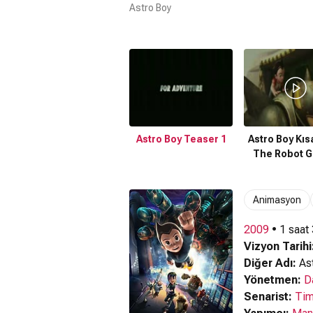
Astro Boy
Astro Boy Teaser 1
Astro Boy Kısa
The Robot 
Animasyon
2009
• 1 saat
Vizyon Tarihi
Diğer Adı:
As
Yönetmen:
D
Senarist:
Tim