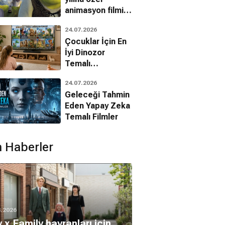
animasyon filmin
bilinmeyenleri!
24.07.2026
Çocuklar İçin En
İyi Dinozor
Temalı
Animasyon
24.07.2026
Filmleri
Geleceği Tahmin
Eden Yapay Zeka
Temalı Filmler
 Haberler
han Lane
Eugene Levy
8.2026
 x Family hayranları için