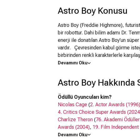
Astro Boy Konusu
Astro Boy (Freddie Highmore), futuris
bir robottur. Dahi bilim adamı Dr. Tenm
enerji ile donatılan Astro Boy’un süpe
vardır. Çevresinden kabul görme isteğ
birbirinden renkli karakterlerle karşıla
ve duygularını keşfeder.Arkadaşlarının
Devamını Oku
süper güçlerine başvurmaya karar veri
kurtarmak için harekete geçer. Bu mü
Astro Boy Hakkında S
de öğrenecektir.
Ödüllü Oyuncuları kim?
Nicolas Cage
(
2. Actor Awards (1996
4. Critics Choice Super Awards (2024
Charlize Theron
(
76. Akademi Ödüller
Awards (2004)
,
19. Film Independent 
Kristen Bell
(
30. Satellite Awards (20
Devamını Oku