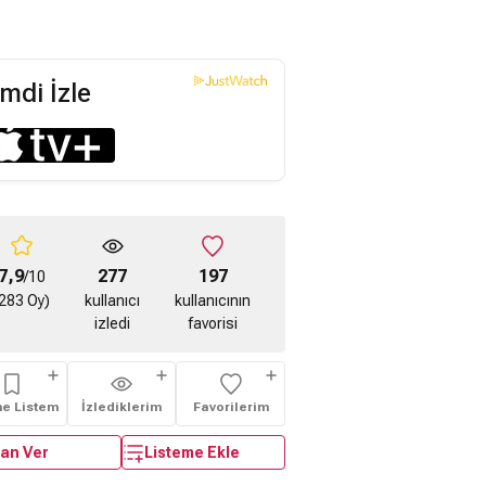
mdi İzle
7,9
277
197
/10
283 Oy)
kullanıcı
kullanıcının
izledi
favorisi
me Listem
İzlediklerim
Favorilerim
an Ver
Listeme Ekle