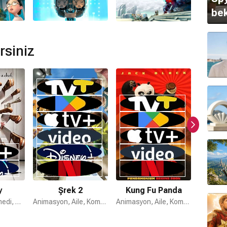
bek
rsiniz
ormda var?
ır.
mamaktadır.
tarafından hazırlanmıştır.
unmamaktadır.
y
Şrek 2
Kung Fu Panda
Çıl
Animasyon, Komedi, Aile
Animasyon, Aile, Komedi
Animasyon, Aile, Komedi