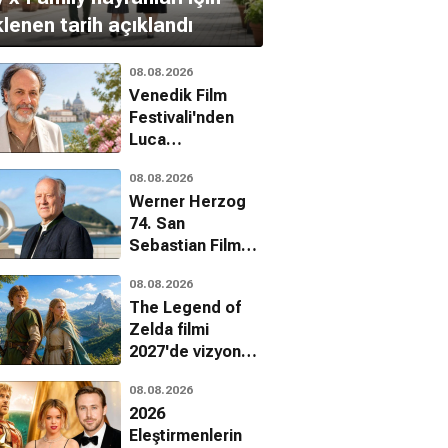
lenen tarih açıklandı
08.08.2026
Venedik Film
Festivali'nden
Luca
Guadagnino'ya
08.08.2026
onur ödülü
Werner Herzog
74. San
Sebastian Film
Festivali'nde onur
08.08.2026
ödülü alacak
The Legend of
Zelda filmi
2027'de vizyona
giriyor
gın Hırsız
Garfield 2
Neşeli Ayaklar
08.08.2026
Aile, Komedi, Animasyon
Komedi, Aile, Macera
Animasyon, Komedi, Aile
2026
Eleştirmenlerin