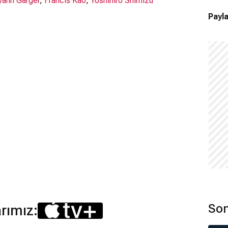
yann Garger
,
Francis Kao
,
Yoshihiro Shimizu
Payla
Son
arımız: