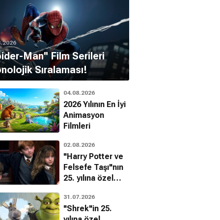
8.2026
pider-Man'' Film Serileri
nolojik Sıralaması!
04.08.2026
2026 Yılının En İyi
Animasyon
Filmleri
02.08.2026
"Harry Potter ve
Felsefe Taşı"nın
25. yılına özel
filmin
31.07.2026
bilinmeyenleri!
"Shrek"in 25.
yılına özel