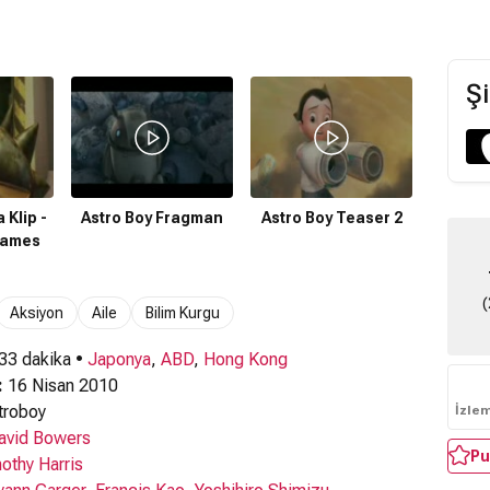
Şi
 Klip -
Astro Boy Fragman
Astro Boy Teaser 2
Games
(
Aksiyon
Aile
Bilim Kurgu
 33 dakika •
Japonya
,
ABD
,
Hong Kong
:
16 Nisan 2010
troboy
İzle
avid Bowers
Pu
othy Harris