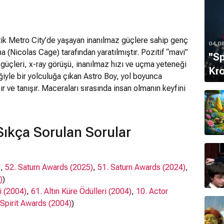
tik Metro City’de yaşayan inanılmaz güçlere sahip genç
04.0
a (Nicolas Cage) tarafından yaratılmıştır. Pozitif “mavi”
''S
r güçleri, x-ray görüşü, inanılmaz hızı ve uçma yeteneği
Kro
iyle bir yolculuğa çıkan Astro Boy, yol boyunca
şır ve tanışır. Maceraları sırasında insan olmanın keyfini
 ve ailesinin tehlike altında olduğunu öğrenince müthiş
r ve Metro City’e dönmek ve sevdiklerinin hayatını
thiş serüveninde kahraman olmanın ne anlama geldiğini
ıkça Sorulan Sorular
)
,
52. Saturn Awards (2025)
,
51. Saturn Awards (2024)
,
)
)
i (2004)
,
61. Altın Küre Ödülleri (2004)
,
10. Actor
Spirit Awards (2004)
)
26)
)