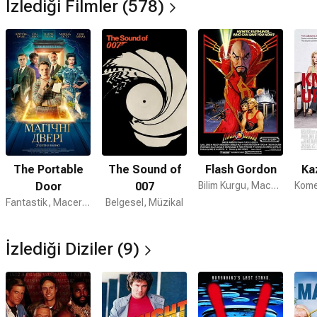
İzlediği Filmler (578)
The Portable
The Sound of
Flash Gordon
Ka
Door
007
Bilim Kurgu, Macera, Aksiyon
Fantastik, Macera, Komedi
Belgesel, Müzikal
İzlediği Diziler (9)