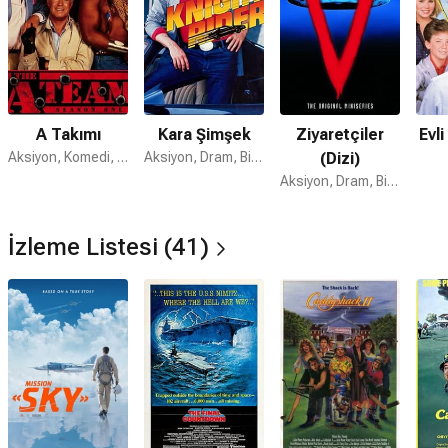
A Takımı
Kara Şimşek
Ziyaretçiler
Evl
Aksiyon, Komedi, Suç
Aksiyon, Dram, Bilim Kurgu
(Dizi)
Aksiyon, Dram, Bilim Kurgu
İzleme Listesi (41)