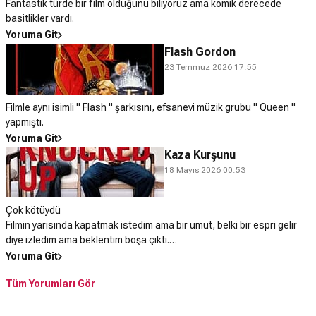
Fantastik türde bir film olduğunu biliyoruz ama komik derecede
basitlikler vardı.
Yoruma Git
Flash Gordon
23 Temmuz 2026 17:55
Filmle aynı isimli " Flash " şarkısını, efsanevi müzik grubu " Queen "
yapmıştı.
Yoruma Git
Kaza Kurşunu
18 Mayıs 2026 00:53
Çok kötüydü
Filmin yarısında kapatmak istedim ama bir umut, belki bir espri gelir
diye izledim ama beklentim boşa çıktı.
Komedi filmi değil, aile filmi değil , Romantizm yok.
Yoruma Git
Peki o zaman ne bu ?
Tüm Yorumları Gör
2 saat 10 dakikalık zaman kaybı.