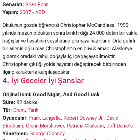
Senarist:
Sean Penn
Yapım:
2007
-
ABD
Okulunun gözde öğrencisi Christopher McCandless, 1990
yılında mezun olduktan sonra biriktirdiği 24.000 doları bir vakfa
bağışlar ve hayatının seyahatine çıkmaya hazırlanır. Orta gelirli
bir ailenin oğlu olan Christopher'ın en büyük amacı Alaska'ya
giderek oradaki vahşi doğayla iç içe yaşayabilmektir.
Christopher çıktığı yolda hayatını değiştirecek birbirinden
ilginç karakterle karşılaşacaktır.
4. İyi Geceler İyi Şanslar
Orijinal İsmi: Good Night, And Good Luck
Süre:
92 dakika
Tür:
Dram
,
Tarih
Oyuncular:
Frank Langella
,
Robert Downey Jr.
,
David
Strathairn
,
Glenn Morshower
,
Patricia Clarkson
,
Jeff Daniels
Yönetmen:
George Clooney