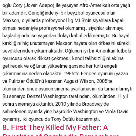
oğlu Cory (Jovan Adepo) ile yaşayan Afro-Amerikalı orta yaşlı
bir adamdır. Gençliğinde iyi bir beyzbol oyuncusu olan
Maxson, o yıllarda profesyonel lig MLB'nin siyahlara kapalı
olması nedeniyle profesyonel olamamış, siyahlar alınmaya
başladığında ise yaşından dolayı kabul edilmemiştir. Bu hayal
kırıklığını hiç unutamayan Maxson hayata olan öfkesini sürekli
sevdiklerinden çıkarmaktadır. Oğlunun iyi bir Amerikan futbolu
oyuncusu olarak dikkat çekmesi, kendi talihsizliğini aklına
getirecek ve oğlunun yükselme şansına her türlü engeli
çıkarmasına neden olacaktır. 1985'te Fences oyununu yazan
ve Pulitzer Ödülü'nü kazanan August Wilson, 2005'te
ölümünden önce oyunun sinema uyarlamasını da tamamlamıştı.
Bu senaryo Denzel Washington tarafından, ölümünden 11 yıl
sonra sinemaya aktarıldı. 2010 yılında Broadway'de
sahnelenen oyunda yine başrolde Washington ve Viola Davis
oynamış, iki oyuncu da Tony Ödülü kazanmıştı.
8. First They Killed My Father: A