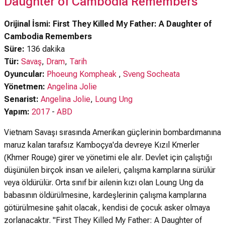
Daughter of Cambodia Remembers
Orijinal İsmi: First They Killed My Father: A Daughter of
Cambodia Remembers
Süre:
136 dakika
Tür:
Savaş
,
Dram
,
Tarih
Oyuncular:
Phoeung Kompheak
,
Sveng Socheata
Yönetmen:
Angelina Jolie
Senarist:
Angelina Jolie
,
Loung Ung
Yapım:
2017
-
ABD
Vietnam Savaşı sırasında Amerikan güçlerinin bombardımanına
maruz kalan tarafsız Kamboçya'da devreye Kızıl Kmerler
(Khmer Rouge) girer ve yönetimi ele alır. Devlet için çalıştığı
düşünülen birçok insan ve aileleri, çalışma kamplarına sürülür
veya öldürülür. Orta sınıf bir ailenin kızı olan Loung Ung da
babasının öldürülmesine, kardeşlerinin çalışma kamplarına
götürülmesine şahit olacak, kendisi de çocuk asker olmaya
zorlanacaktır. "First They Killed My Father: A Daughter of