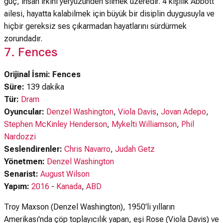
güç, insan ırkını yeryüzünden silmek üzeredir. 4 kişilik Abbott
ailesi, hayatta kalabilmek için büyük bir disiplin duygusuyla ve
hiçbir gereksiz ses çıkarmadan hayatlarını sürdürmek
zorundadır.
7. Fences
Orijinal İsmi: Fences
Süre:
139 dakika
Tür:
Dram
Oyuncular:
Denzel Washington
,
Viola Davis
,
Jovan Adepo
,
Stephen McKinley Henderson
,
Mykelti Williamson
,
Phil
Nardozzi
Seslendirenler:
Chris Navarro
,
Judah Getz
Yönetmen:
Denzel Washington
Senarist:
August Wilson
Yapım:
2016
-
Kanada
,
ABD
Troy Maxson (Denzel Washington), 1950'li yılların
Amerikası'nda çöp toplayıcılık yapan, eşi Rose (Viola Davis) ve