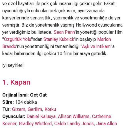
ve özel hayatları ile pek çok insana ilgi çekici gelir. Fakat
oyunculuğuyla ünlü olan pek çok isim, aynı zamanda
kariyerlerinde senaristlik, yapımcılık ve yönetmenliğe de yer
vermiştir. Biz de yönetmenlik yapmış Hollywood oyuncularına
yer verdiğimiz bu listede,
Sean Penn
'in yönettiği popüler film
"
Özgürlük Yolu
"ndan
Stanley Kubrick
'in başlayıp
Marlon
Brando
'nun yönetmenliğini tamamladığı "
Aşk ve İntikam
"a
kadar birbirinden ilgi çekici 10 filmi bir araya getirdik.
İyi seyirler!
1. Kapan
Orijinal İsmi: Get Out
Süre:
104 dakika
Tür:
Gizem
,
Gerilim
,
Korku
Oyuncular:
Daniel Kaluuya
,
Allison Williams
,
Catherine
Keener
,
Bradley Whitford
,
Caleb Landry Jones
,
Jana Allen