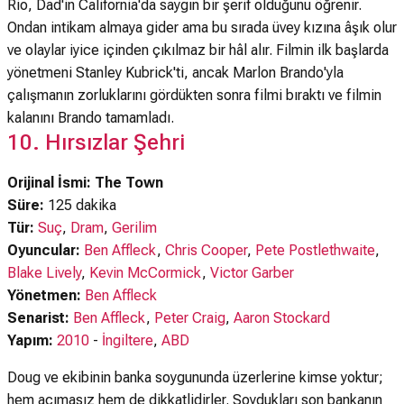
Rio, Dad'in California'da saygın bir şerif olduğunu öğrenir.
Ondan intikam almaya gider ama bu sırada üvey kızına âşık olur
ve olaylar iyice içinden çıkılmaz bir hâl alır. Filmin ilk başlarda
yönetmeni Stanley Kubrick'ti, ancak Marlon Brando'yla
çalışmanın zorluklarını gördükten sonra filmi bıraktı ve filmin
kalanını Brando tamamladı.
10. Hırsızlar Şehri
Orijinal İsmi: The Town
Süre:
125 dakika
Tür:
Suç
,
Dram
,
Gerilim
Oyuncular:
Ben Affleck
,
Chris Cooper
,
Pete Postlethwaite
,
Blake Lively
,
Kevin McCormick
,
Victor Garber
Yönetmen:
Ben Affleck
Senarist:
Ben Affleck
,
Peter Craig
,
Aaron Stockard
Yapım:
2010
-
İngiltere
,
ABD
Doug ve ekibinin banka soygununda üzerlerine kimse yoktur;
hem acımasız hem de dikkatlidirler. Soydukları son bankanın