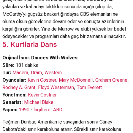
yalanları ve kabadayı taktikleri sonunda açığa çıkıp da,
McCarthy'yi güçsüz bırakartığındaysa CBS elemanları ne
olursa olsun görevlerine devam eder ve sonuçta azimlerinin
karşılığını görürler. Yine de Murrow ve ekibi yüksek bir bedel
ödeyecekler ve programları daha geç bir zamana alınacaktır.
5. Kurtlarla Dans
Orijinal İsmi: Dances With Wolves
Süre:
181 dakika
Tür:
Macera
,
Dram
,
Western
Oyuncular:
Kevin Costner
,
Mary McDonnell
,
Graham Greene
,
Rodney A. Grant
,
Floyd Westerman
,
Tom Everett
Yönetmen:
Kevin Costner
Senarist:
Michael Blake
Yapım:
1990
-
İngiltere
,
ABD
Teğmen Dunbar, Amerikan iç savaşından sonra Güney
Dakota'daki sınır karakoluna atanır. Sürekli sınır karakoluna