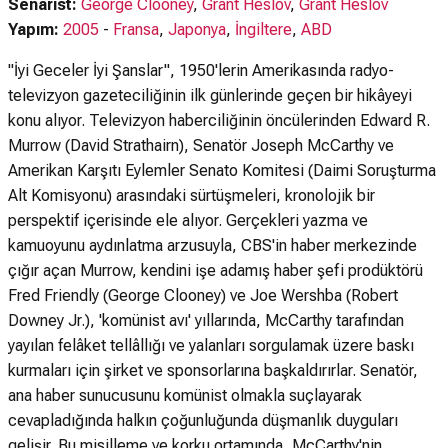
Senarist:
George Clooney
,
Grant Heslov
,
Grant Heslov
Yapım:
2005
-
Fransa
,
Japonya
,
İngiltere
,
ABD
"İyi Geceler İyi Şanslar", 1950'lerin Amerikasında radyo-
televizyon gazeteciliğinin ilk günlerinde geçen bir hikâyeyi
konu alıyor. Televizyon haberciliğinin öncülerinden Edward R.
Murrow (David Strathairn), Senatör Joseph McCarthy ve
Amerikan Karşıtı Eylemler Senato Komitesi (Daimi Soruşturma
Alt Komisyonu) arasındaki sürtüşmeleri, kronolojik bir
perspektif içerisinde ele alıyor. Gerçekleri yazma ve
kamuoyunu aydınlatma arzusuyla, CBS'in haber merkezinde
çığır açan Murrow, kendini işe adamış haber şefi prodüktörü
Fred Friendly (George Clooney) ve Joe Wershba (Robert
Downey Jr.), 'komünist avı' yıllarında, McCarthy tarafından
yayılan felâket tellâllığı ve yalanları sorgulamak üzere baskı
kurmaları için şirket ve sponsorlarına başkaldırırlar. Senatör,
ana haber sunucusunu komünist olmakla suçlayarak
cevapladığında halkın çoğunluğunda düşmanlık duyguları
gelişir. Bu misilleme ve korku ortamında, McCarthy'nin