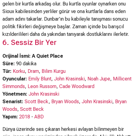
gelen bir kurtla arkadaş olur. Bu kurtla oyunlar oynarken onu
Sioux kabilesinden yerliler görür ve ona kurtlarla dans eden
adam adını takarlar. Dunbar'ın bu kabileyle tanışması sonucu
politik fikirleri değişmeye başlar. Zaman içinde bu barışcıl
kızılderilileri daha da yakından tanıyarak dostluklarını ilerletir.
6. Sessiz Bir Yer
Orijinal İsmi: A Quiet Place
Süre:
90 dakika
Tür:
Korku
,
Dram
,
Bilim Kurgu
Oyuncular:
Emily Blunt
,
John Krasinski
,
Noah Jupe
,
Millicent
Simmonds
,
Leon Russom
,
Cade Woodward
Yönetmen:
John Krasinski
Senarist:
Scott Beck
,
Bryan Woods
,
John Krasinski
,
Bryan
Woods
,
Scott Beck
Yapım:
2018
-
ABD
Dünya üzerinde ses çıkaran herkesi avlayan bilinmeyen bir