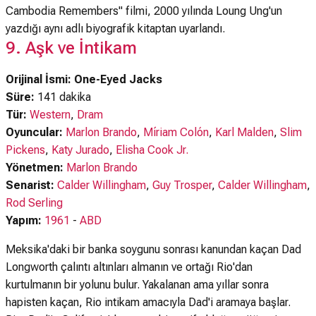
Cambodia Remembers" filmi, 2000 yılında Loung Ung'un
yazdığı aynı adlı biyografik kitaptan uyarlandı.
9. Aşk ve İntikam
Orijinal İsmi: One-Eyed Jacks
Süre:
141 dakika
Tür:
Western
,
Dram
Oyuncular:
Marlon Brando
,
Míriam Colón
,
Karl Malden
,
Slim
Pickens
,
Katy Jurado
,
Elisha Cook Jr.
Yönetmen:
Marlon Brando
Senarist:
Calder Willingham
,
Guy Trosper
,
Calder Willingham
,
Rod Serling
Yapım:
1961
-
ABD
Meksika'daki bir banka soygunu sonrası kanundan kaçan Dad
Longworth çalıntı altınları almanın ve ortağı Rio'dan
kurtulmanın bir yolunu bulur. Yakalanan ama yıllar sonra
hapisten kaçan, Rio intikam amacıyla Dad'i aramaya başlar.