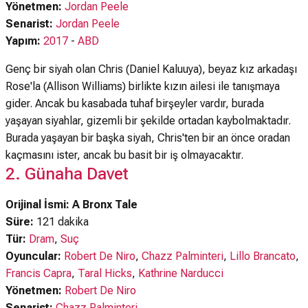
Yönetmen:
Jordan Peele
Senarist:
Jordan Peele
Yapım:
2017
-
ABD
Genç bir siyah olan Chris (Daniel Kaluuya), beyaz kız arkadaşı
Rose'la (Allison Williams) birlikte kızın ailesi ile tanışmaya
gider. Ancak bu kasabada tuhaf birşeyler vardır, burada
yaşayan siyahlar, gizemli bir şekilde ortadan kaybolmaktadır.
Burada yaşayan bir başka siyah, Chris'ten bir an önce oradan
kaçmasını ister, ancak bu basit bir iş olmayacaktır.
2. Günaha Davet
Orijinal İsmi: A Bronx Tale
Süre:
121 dakika
Tür:
Dram
,
Suç
Oyuncular:
Robert De Niro
,
Chazz Palminteri
,
Lillo Brancato
,
Francis Capra
,
Taral Hicks
,
Kathrine Narducci
Yönetmen:
Robert De Niro
Senarist:
Chazz Palminteri