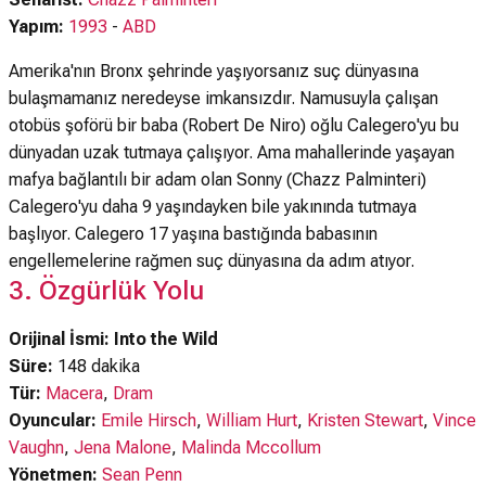
Yapım:
1993
-
ABD
Amerika'nın Bronx şehrinde yaşıyorsanız suç dünyasına
bulaşmamanız neredeyse imkansızdır. Namusuyla çalışan
otobüs şoförü bir baba (Robert De Niro) oğlu Calegero'yu bu
dünyadan uzak tutmaya çalışıyor. Ama mahallerinde yaşayan
mafya bağlantılı bir adam olan Sonny (Chazz Palminteri)
Calegero'yu daha 9 yaşındayken bile yakınında tutmaya
başlıyor. Calegero 17 yaşına bastığında babasının
engellemelerine rağmen suç dünyasına da adım atıyor.
3. Özgürlük Yolu
Orijinal İsmi: Into the Wild
Süre:
148 dakika
Tür:
Macera
,
Dram
Oyuncular:
Emile Hirsch
,
William Hurt
,
Kristen Stewart
,
Vince
Vaughn
,
Jena Malone
,
Malinda Mccollum
Yönetmen:
Sean Penn