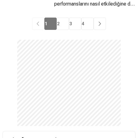
performanslarını nasıl etkilediğine dair
verileri paylaştı!
1
2
3
4