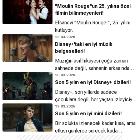
"Moulin Rouge"un 25. yılına özel
sezonlarıyla geri dönen diziler hem
filmin bilinmeyenleri!
de ses getiren filmler yer aldı.
Efsanevi "Moulin Rouge!", 25. yılını
kutluyor.
23.04.2026
Disney+'taki en iyi müzik
belgeselleri!
Müziğin asıl hikâyesi çoğu zaman
sahnede değil, sahnenin arkasında
başlar.
20.03.2026
Son 5 yılın en iyi Disney+ dizileri!
Disney+, son yıllarda sadece
çocuklara değil, her yaştan izleyiciye
hitap eden kaliteli ve sürükleyici
19.03.2026
Son 5 yılın en iyi mini dizileri!
dizilerle dikkat çekiyor!
Bir solukta izlenecek kadar kısa, ama
etkisi günlerce sürecek kadar
unutulmaz 10 dizi bu listede!