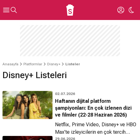
Anasayfa
Platformlar
Disney+
Listeler
Disney+ Listeleri
02.07.2026
Haftanın dijital platform
şampiyonları: En çok izlenen dizi
ve filmler (22-28 Haziran 2026)
Netflix, Prime Video, Disney+ ve HBO
Max’te izleyicilerin en çok tercih
ettiği yapımlar arasında hem yeni
29.06.2026