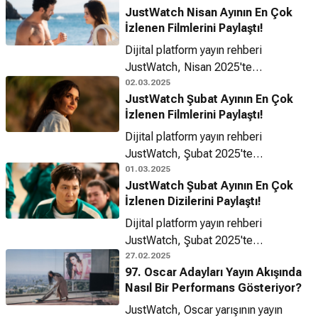
JustWatch Nisan Ayının En Çok
İzlenen Filmlerini Paylaştı!
Dijital platform yayın rehberi
JustWatch, Nisan 2025'te
Türkiye platformlarında en çok
02.03.2025
JustWatch Şubat Ayının En Çok
izlenen filmleri açıkladı!
İzlenen Filmlerini Paylaştı!
Dijital platform yayın rehberi
JustWatch, Şubat 2025'te
Türkiye platformlarında en çok
01.03.2025
JustWatch Şubat Ayının En Çok
izlenen filmleri açıkladı!
İzlenen Dizilerini Paylaştı!
Dijital platform yayın rehberi
JustWatch, Şubat 2025'te
Türkiye platformlarında en çok
27.02.2025
97. Oscar Adayları Yayın Akışında
izlenen dizileri açıkladı!
Nasıl Bir Performans Gösteriyor?
JustWatch, Oscar yarışının yayın