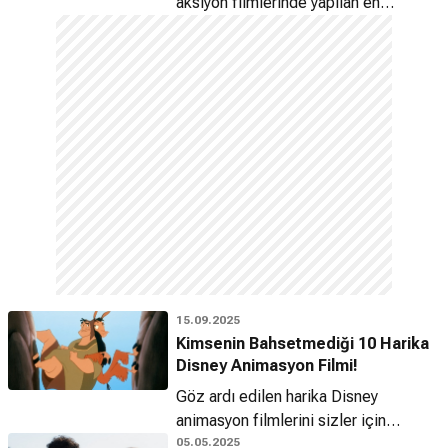
aksiyon filmlerinde yapılan en
kötü değişiklikleri sizler için derledik!
15.09.2025
Kimsenin Bahsetmediği 10 Harika
Disney Animasyon Filmi!
Göz ardı edilen harika Disney
animasyon filmlerini sizler için
derledik!
05.05.2025