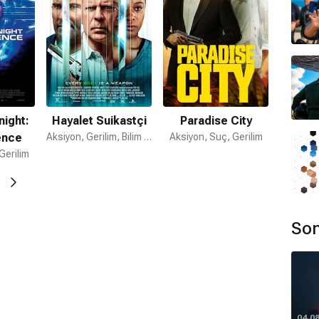
nda müzisyenn kimliğiyle de bilinen Willis, 1987
 Bruno adlı bir albüm çıkardı. 1989'da If It Don't Kill
001'de Classic Bruce Willis: The Universal Masters
edi. 1987'de evlendiği Amerikalı oyuncu Demi
vlilikten Rumer Willis (d. 1988), Scout Willis (d.
1994) üç kız çocuk sahibi oldu. 2009'da Emma Heming
abel Ray Willis (d. 2012) ve Evelyn Penn Willis (d.
night:
Hayalet Suikastçi
Paradise City
ruce Willis filmleri için tıklayınız.
ence
Aksiyon, Gerilim, Bilim Kurgu
Aksiyon, Suç, Gerilim
Gerilim
Son
04.0