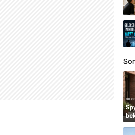
Son
08.0
Spy
bek