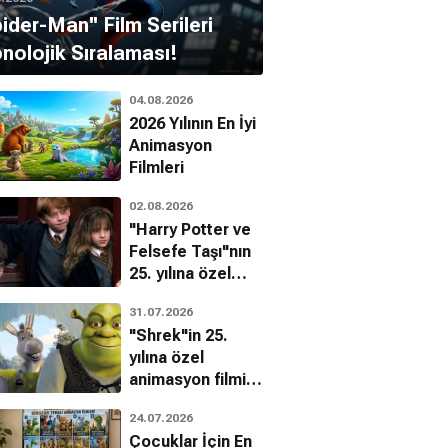
pider-Man'' Film Serileri
nolojik Sıralaması!
04.08.2026
2026 Yılının En İyi
Animasyon
Filmleri
02.08.2026
"Harry Potter ve
Felsefe Taşı"nın
25. yılına özel
filmin
31.07.2026
bilinmeyenleri!
"Shrek"in 25.
yılına özel
animasyon filmin
bilinmeyenleri!
24.07.2026
Çocuklar İçin En