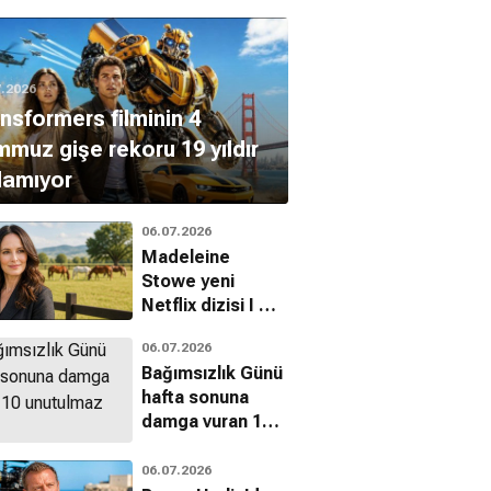
7.2026
nsformers filminin 4
muz gişe rekoru 19 yıldır
ılamıyor
06.07.2026
Madeleine
Stowe yeni
Netflix dizisi I Will
Find You ile
06.07.2026
dönüyor
Bağımsızlık Günü
hafta sonuna
damga vuran 10
unutulmaz film
06.07.2026