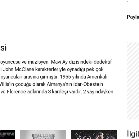
Payla
si
 oyuncusu ve müzisyen. Mavi Ay dizisindeki dedektif
i John McClane karakterleriyle oynadığı pek çok
oyuncuları arasına girmiştir. 1955 yılında Amerikalı
illis'in çocuğu olarak Almanya'nın Idar-Obestein
ve Florence adlarında 3 kardeşi vardır. 2 yaşındayken
döndüler. Bruce Willis çocukluk yıllarını New
'nde okuduğu yıllarda, sahneye çıkmaya başladı.
ha rahat hisseden Willis, liseden sonra bir süre bir
 yaptı. Oyunculuğu profesyonel olarak sürdürmek isteyen
tesi'nde Drama okudu, ancak 3. yılında okuldan
İlg
yunculuk fırsatları kovalasa da fazla başarılı olamadı ve