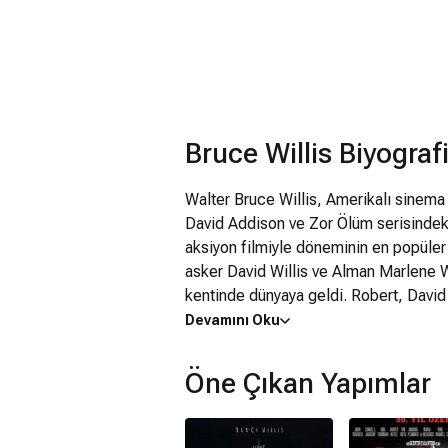
Bruce Willis Biyografi
Walter Bruce Willis, Amerikalı sinema
David Addison ve Zor Ölüm serisindek
aksiyon filmiyle döneminin en popüler 
asker David Willis ve Alman Marlene W
kentinde dünyaya geldi. Robert, David 
babasının ordudan ayrılmasıyla ABD'ye 
Devamını Oku
Jersey'de geçirdi. Penns Grove Lisesi
Kekeme olduğu için sahnede kendini da
Öne Çıkan Yapımlar
nükleer santralde çalıştı, dedektiflik
ünlü oyuncu, Montclair State Üniversi
ayrılarak New York'a yerleşti. Burada o