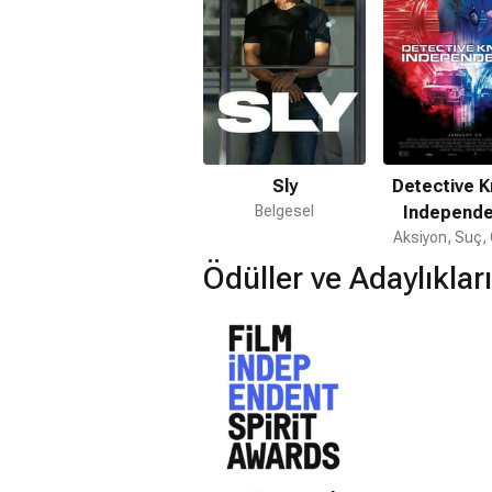
beyazperdeye taşıdı. Oyunculuğun yanı
yılında R&B - Pop türünde The Return of
You, It Just Makes You Stronger ve 2
Collection adlı 2 albüm daha bunu izl
Moore'dan 2000'de boşanan Willis, bu e
1991), ve Tallulah Willis adında (d. 
ile evlenen Willis'in bu evlilikten de M
Sly
Detective K
2014) adlı 2 çocuk babası oldu. En iyi B
Belgesel
Independ
Aksiyon, Suç, 
Ödüller ve Adaylıkları