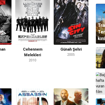
k geçimini sağladı. Los Angeles'a giderek Hollywood'da
e Alacakaranlık Kuşağı dizilerinde bölüm oyuncusu
hting' (Mavi Ay) (1985-1989) isimli televizyon
06.0
kavuştu. 3000 aday arasından seçildiği bu rolle büyük
Tra
e Emmy sahibi oldu. Ayrıca başrolü paylaştığı Cybill
Tem
n izleyicilerinin en sevdiği ikililer arasına girmelerini
7 yapımı Blake Edwards filmi Blind Date ile aldı. Dünya
kır
en Zor Ölüm (Die Hard) serisindeki John McClane
rantino filmi Ucuz Roman'da (Pulp Fiction) boksör
man
Cehennem
Günah Şehri
rden birine imza attı. 1995'te 90'ların önemli bilim
Melekleri
2005
 Monkeys) gelecekten gelen James Cole karakterine
2010
şinci Element filmindeki Korben Dallas karakteriyle
. Çakal ve Armageddon'un ardından 1999 yapımı Altıncı
k psikoloğu Malcolm rolüyle bir diğer unutulmaz
başka Shyamalan filmi Ölümsüz'de (Unbreakable)
filminde Billy Bob Thornton ve Cate Blachett ile
, Şanslı Slevin ve Suretler gibi pek çok yapımda yer
 Melekleri serilerinde rol aldı. 2019 yapımı Glass
 filminde canlandırdığı David Dunn karakterini yeniden