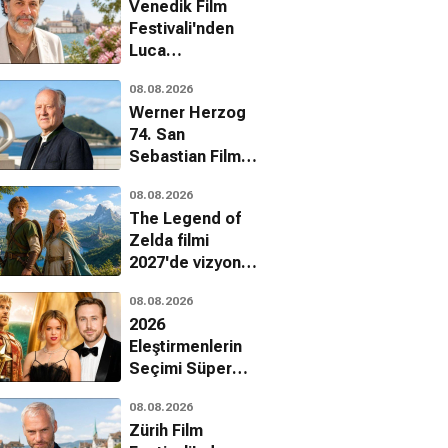
Venedik Film
Festivali'nden
Luca
Guadagnino'ya
08.08.2026
onur ödülü
Werner Herzog
74. San
Sebastian Film
Festivali'nde onur
08.08.2026
ödülü alacak
The Legend of
Zelda filmi
2027'de vizyona
giriyor
08.08.2026
2026
Eleştirmenlerin
Seçimi Süper
Ödülleri
08.08.2026
sahiplerini buldu
Zürih Film