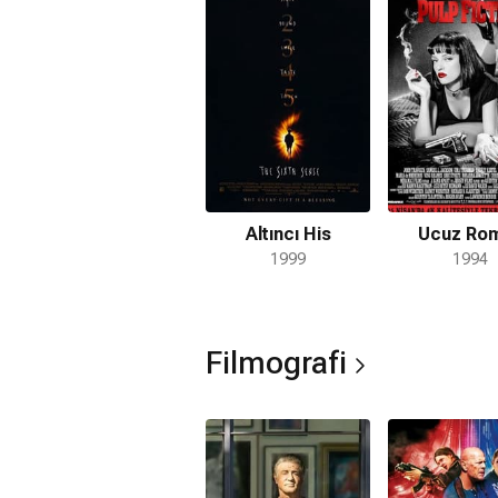
barmenlik gibi farklı işlerde çalışara
daha fazla fırsat aradı. Miami Vice v
olarak yer aldı. Bruce Willis, 'Moonlig
dizisindeki David Addison rolüyle üne 
sevgi kazanan Willis, 1 Altın Küre, 1 d
Shepherd ile tutturduğu kimya, televizyo
sağladı. Sinemadaki ilk başrolünü 198
çapında ününü ise ilki 1988'de çekil
karakteriyle elde etti. 1994 yapımı Ta
Altıncı His
Ucuz Ro
Butch rolüyle yine unutulmaz karakterle
1999
1994
kurgu filmlerinden 12 Maymun'da (12
hayat verdi. 1997'de Luc Besson'un Be
bir başka önemli filmde oynamış oldu
Filmografi
His (The Sixth Sense) filmindeki çocu
karakterine hayat verdi. 2000'de bir 
başrolde oynadı. 2001 yapımı Bandits 
paylaştı. Güneşin Gözyaşları, Sin City
aldı. 2010'lu yıllarda Red ve Cehennem
filminde, yaklaşık 20 yıl önce Ölümsüz