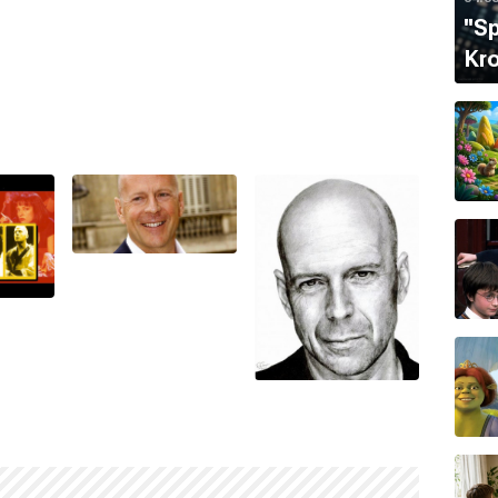
''S
Kro