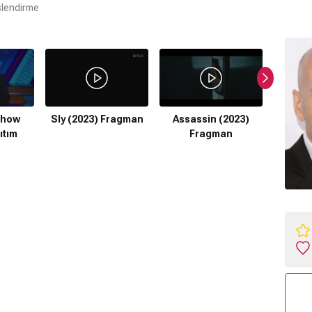
slendirme
Show
Sly (2023) Fragman
Assassin (2023)
Detec
ıtım
Fragman
Ind
(202