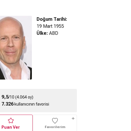
Doğum Tarihi:
19 Mart 1955
Ülke:
ABD
tive Knight:
12 Monkeys HD
Detective Knight:
ependence
Fragman
Redemption (2022)
3) Fragman
Fragman
9,5
/10 (4.064 oy)
7.326
kullanıcının favorisi
Puan Ver
Favorilerim