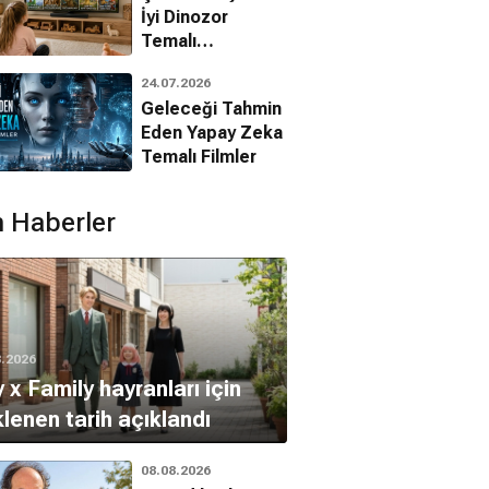
İyi Dinozor
Temalı
Animasyon
24.07.2026
Filmleri
Geleceği Tahmin
Eden Yapay Zeka
Temalı Filmler
 Haberler
8.2026
 x Family hayranları için
lenen tarih açıklandı
08.08.2026