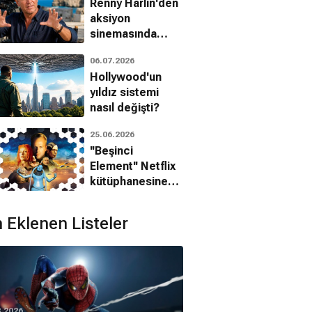
Renny Harlin'den
aksiyon
sinemasında
otorite dersleri
06.07.2026
Hollywood'un
yıldız sistemi
nasıl değişti?
25.06.2026
''Beşinci
Element'' Netflix
kütüphanesine
eklendi!
 Eklenen Listeler
8.2026