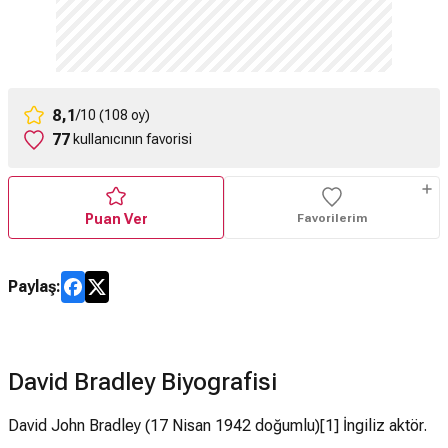
8,1
/10 (108 oy)
77
kullanıcının favorisi
Puan Ver
Favorilerim
Paylaş:
David Bradley Biyografisi
David John Bradley (17 Nisan 1942 doğumlu)[1] İngiliz aktör.