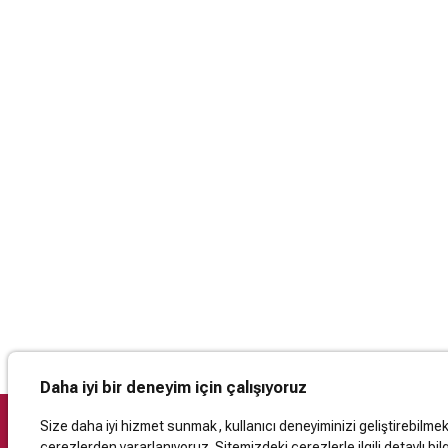
Daha iyi bir deneyim için çalışıyoruz
Size daha iyi hizmet sunmak, kullanıcı deneyiminizi geliştirebilmek, 
çerezlerden yararlanıyoruz. Sitemizdeki çerezlerle ilgili detaylı bilg