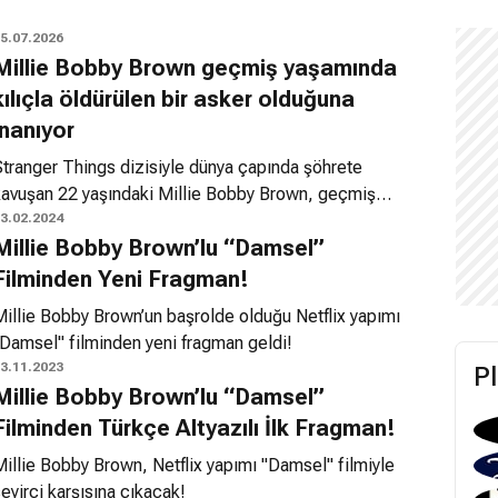
5.07.2026
Millie Bobby Brown geçmiş yaşamında
kılıçla öldürülen bir asker olduğuna
inanıyor
Stranger Things dizisiyle dünya çapında şöhrete
kavuşan 22 yaşındaki Millie Bobby Brown, geçmiş
aşamlar hakkında yaptığı açıklamalarla hayranlarını
3.02.2024
Millie Bobby Brown’lu “Damsel”
aşırttı. Genç oyuncu, önceki hayatında kim olduğu ve
asıl öldüğü konusunda oldukça net fikirlere sahip
Filminden Yeni Fragman!
lduğunu dile getirdi.
Millie Bobby Brown’un başrolde olduğu Netflix yapımı
"Damsel" filminden yeni fragman geldi!
3.11.2023
P
Millie Bobby Brown’lu “Damsel”
Filminden Türkçe Altyazılı İlk Fragman!
illie Bobby Brown, Netflix yapımı "Damsel" filmiyle
eyirci karşısına çıkacak!