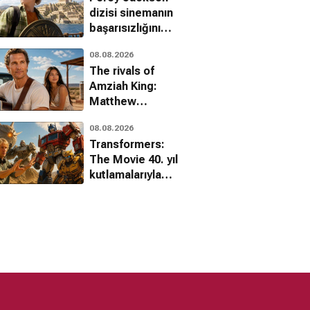
dizisi sinemanın
başarısızlığını
üçüncü sezonla
08.08.2026
aştı
The rivals of
Amziah King:
Matthew
McConaughey
08.08.2026
sinemaya
Transformers:
görkemli bir
The Movie 40. yıl
dönüş yapıyor
kutlamalarıyla
sinemalara geri
dönüyor