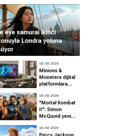
8.2026
e eye samurai ikinci
onuyla Londra yoluna
şüyor
08.08.2026
Minions &
Monsters dijital
platformlara
geliyor
08.08.2026
''Mortal Kombat
II'': Simon
McQuoid yeni
filmle ilgili
08.08.2026
detayları paylaştı!
Percy Jackson