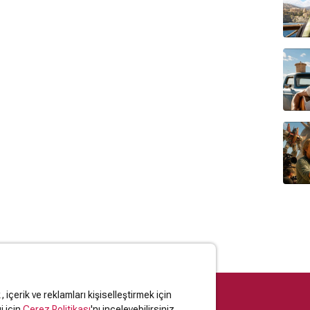
içerik ve reklamları kişiselleştirmek için
i için
Çerez Politikası
'nı inceleyebilirsiniz.