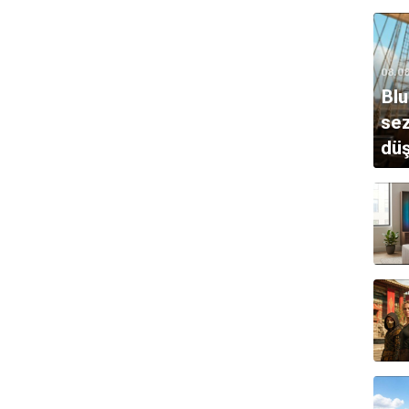
08.0
Blu
sez
dü