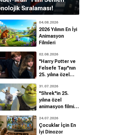
nolojik Sıralaması!
04.08.2026
2026 Yılının En İyi
Animasyon
Filmleri
02.08.2026
"Harry Potter ve
Felsefe Taşı"nın
25. yılına özel
filmin
31.07.2026
bilinmeyenleri!
"Shrek"in 25.
yılına özel
animasyon filmin
bilinmeyenleri!
24.07.2026
Çocuklar İçin En
İyi Dinozor