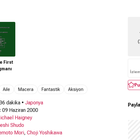
(
 First
agmanı
İzle
Pu
Aile
Macera
Fantastik
Aksiyon
 36 dakika •
Japonya
Payla
:
09 Haziran 2000
ichael Haigney
eshi Shudo
emoto Mori
,
Choji Yoshikawa