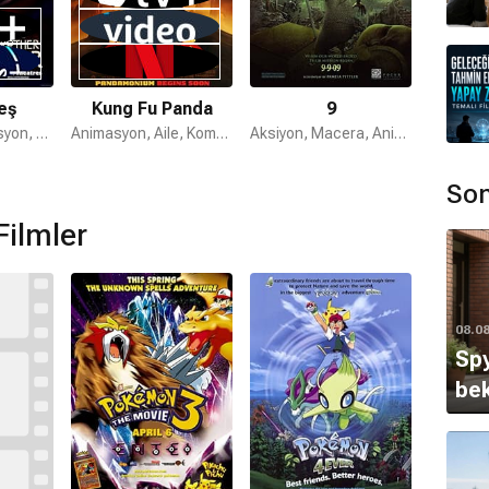
eş
Kung Fu Panda
9
Macera, Animasyon, Aile
Animasyon, Aile, Komedi
Aksiyon, Macera, Animasyon
Son
Filmler
08.0
Spy
bek