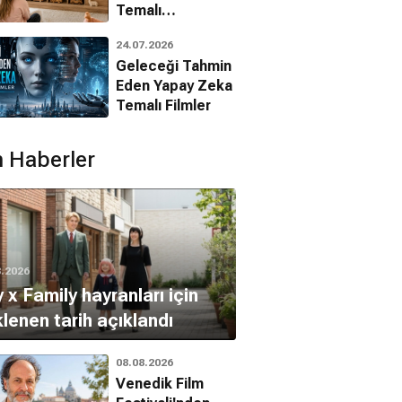
Temalı
Animasyon
24.07.2026
Filmleri
Geleceği Tahmin
Eden Yapay Zeka
Cesur
Define Gezegeni
Mulan
Temalı Filmler
Animasyon, Macera, Komedi
Bilim Kurgu, Macera, Animasyon
Animasyon, Aile, Macera
 Haberler
8.2026
 x Family hayranları için
lenen tarih açıklandı
08.08.2026
Venedik Film