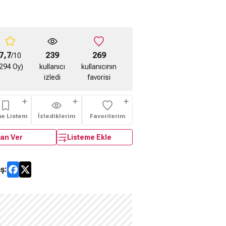
7,7
239
269
/10
294 Oy)
kullanıcı
kullanıcının
izledi
favorisi
me Listem
İzlediklerim
Favorilerim
an Ver
Listeme Ekle
ş: