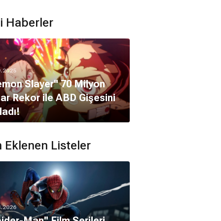
ili Haberler
9.2025
mon Slayer" 70 Milyon
ar Rekor ile ABD Gişesini
ladı!
 Eklenen Listeler
8.2026
ru Takagi
pider-Man'' Film Serileri