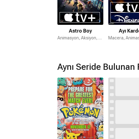
Astro Boy
Ayı Kard
Animasyon, Aksiyon, Aile
Aynı Seride Bulunan 