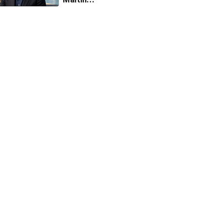
McDonagh'a onur
ödülü