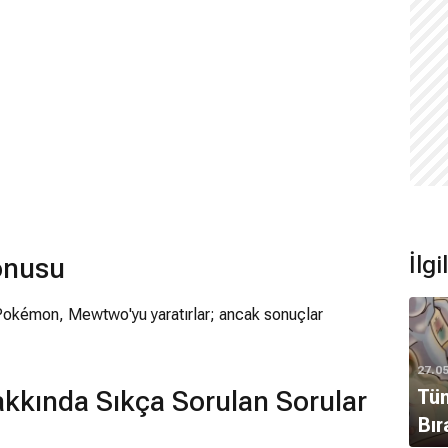
İlgi
onusu
r Pokémon, Mewtwo'yu yaratırlar; ancak sonuçlar
27.0
Tüm
kkında Sıkça Sorulan Sorular
Bır