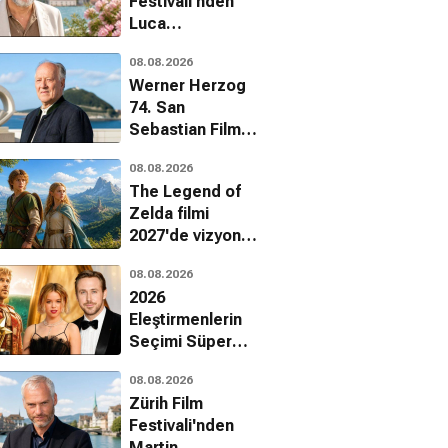
Festivali'nden
Luca
Guadagnino'ya
08.08.2026
onur ödülü
Werner Herzog
74. San
Sebastian Film
Festivali'nde onur
08.08.2026
ödülü alacak
The Legend of
Zelda filmi
2027'de vizyona
giriyor
08.08.2026
2026
Eleştirmenlerin
Seçimi Süper
Ödülleri
08.08.2026
sahiplerini buldu
Zürih Film
Festivali'nden
Martin