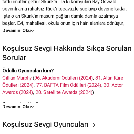
tatlı umutlar getirir Skunk’a. Ta ki komşuları Bay Oswald,
sevimli ama rahatsız Rick’i tecavüzle suçlayıp dövene kadar.
İşte o an Skunk’ın masum çağları damla damla azalmaya
başlar. Evi, mahallesi, okulu onun için hain alanlara dönüşür;
çocukluğunun tasasız belirsizliği yerini önce korkunç
Devamını Oku
şüphelere ardından ani, nedensiz, neşeli bir keşmekeşe
bırakır. Tanınmış tiyatro ve opera yönetmeni Rufus Norris’in ilk
Koşulsuz Sevgi Hakkında Sıkça Sorulan
sinema filmi Koşulsuz Sevgi, Cannes’da Eleştirmenler
Sorular
Haftası’nın açılış filmiydi. Daniel Clay’in romanından uyarlanan
filmin özgün müziklerinde Damon Albarn’ın imzası var.
Ödüllü Oyuncuları kim?
Cillian Murphy
(
96. Akademi Ödülleri (2024)
,
81. Altın Küre
Ödülleri (2024)
,
77. BAFTA Film Ödülleri (2024)
,
30. Actor
Awards (2024)
,
28. Satellite Awards (2024)
)
Oyuncuları kim?
Devamını Oku
Cillian Murphy,
Tim Roth
,
Rory Kinnear
,
Bill Milner
,
Denis
Lawson
,
Lino Facioli
Koşulsuz Sevgi Oyuncuları
Ne zaman çıktı?