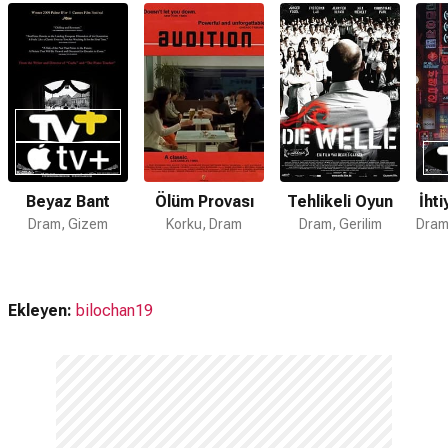
Hayır. Koşulsuz Sevgi için devam filmi bulunmamaktadır.
Beyaz Bant
Ölüm Provası
Tehlikeli Oyun
İhti
Dram, Gizem
Korku, Dram
Dram, Gerilim
Ekleyen:
bilochan19