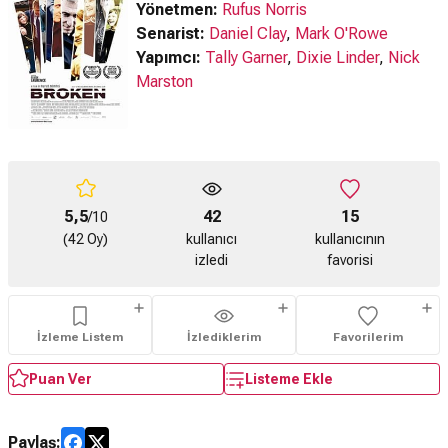
Yönetmen:
Rufus Norris
Senarist:
Daniel Clay
,
Mark O'Rowe
Yapımcı:
Tally Garner
,
Dixie Linder
,
Nick
Marston
5,5
42
15
/10
(42 Oy)
kullanıcı
kullanıcının
izledi
favorisi
İzleme Listem
İzlediklerim
Favorilerim
Puan Ver
Listeme Ekle
Paylaş: