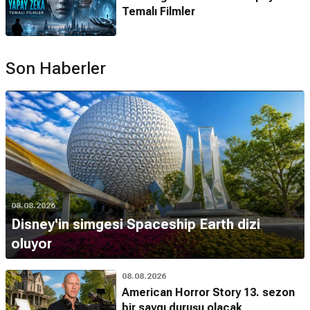
Temalı Filmler
Son Haberler
08.08.2026
Disney'in simgesi Spaceship Earth dizi
oluyor
08.08.2026
American Horror Story 13. sezon
bir saygı duruşu olacak