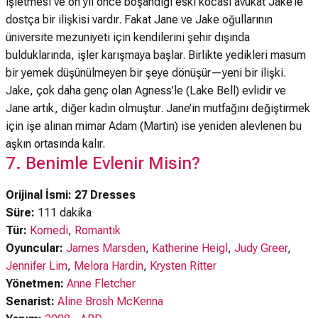
işletmesi ve on yıl önce boşandığı eski kocası avukat Jake’le
dostça bir ilişkisi vardır. Fakat Jane ve Jake oğullarının
üniversite mezuniyeti için kendilerini şehir dışında
bulduklarında, işler karışmaya başlar. Birlikte yedikleri masum
bir yemek düşünülmeyen bir şeye dönüşür—yeni bir ilişki.
Jake, çok daha genç olan Agness’le (Lake Bell) evlidir ve
Jane artık, diğer kadın olmuştur. Jane’in mutfağını değiştirmek
için işe alınan mimar Adam (Martin) ise yeniden alevlenen bu
aşkın ortasında kalır.
7. Benimle Evlenir Misin?
Orijinal İsmi: 27 Dresses
Süre:
111 dakika
Tür:
Komedi
,
Romantik
Oyuncular:
James Marsden
,
Katherine Heigl
,
Judy Greer
,
Jennifer Lim
,
Melora Hardin
,
Krysten Ritter
Yönetmen:
Anne Fletcher
Senarist:
Aline Brosh McKenna