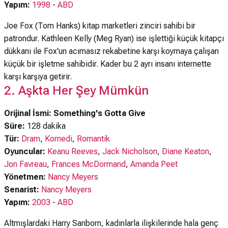
Yapım:
1998
-
ABD
Joe Fox (Tom Hanks) kitap marketleri zinciri sahibi bir
patrondur. Kathleen Kelly (Meg Ryan) ise işlettiği küçük kitapçı
dükkanı ile Fox'un acımasız rekabetine karşı koymaya çalışan
küçük bir işletme sahibidir. Kader bu 2 ayrı insanı internette
karşı karşıya getirir.
2. Aşkta Her Şey Mümkün
Orijinal İsmi: Something's Gotta Give
Süre:
128 dakika
Tür:
Dram
,
Komedi
,
Romantik
Oyuncular:
Keanu Reeves
,
Jack Nicholson
,
Diane Keaton
,
Jon Favreau
,
Frances McDormand
,
Amanda Peet
Yönetmen:
Nancy Meyers
Senarist:
Nancy Meyers
Yapım:
2003
-
ABD
Altmışlardaki Harry Sanborn, kadınlarla ilişkilerinde hala genç