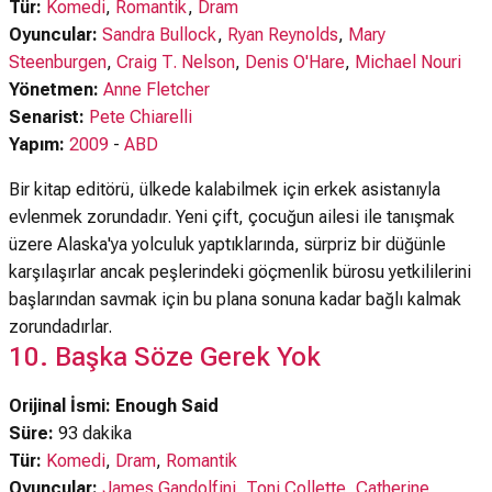
Tür:
Komedi
,
Romantik
,
Dram
Oyuncular:
Sandra Bullock
,
Ryan Reynolds
,
Mary
Steenburgen
,
Craig T. Nelson
,
Denis O'Hare
,
Michael Nouri
Yönetmen:
Anne Fletcher
Senarist:
Pete Chiarelli
Yapım:
2009
-
ABD
Bir kitap editörü, ülkede kalabilmek için erkek asistanıyla
evlenmek zorundadır. Yeni çift, çocuğun ailesi ile tanışmak
üzere Alaska'ya yolculuk yaptıklarında, sürpriz bir düğünle
karşılaşırlar ancak peşlerindeki göçmenlik bürosu yetkililerini
başlarından savmak için bu plana sonuna kadar bağlı kalmak
zorundadırlar.
10. Başka Söze Gerek Yok
Orijinal İsmi: Enough Said
Süre:
93 dakika
Tür:
Komedi
,
Dram
,
Romantik
Oyuncular:
James Gandolfini
,
Toni Collette
,
Catherine