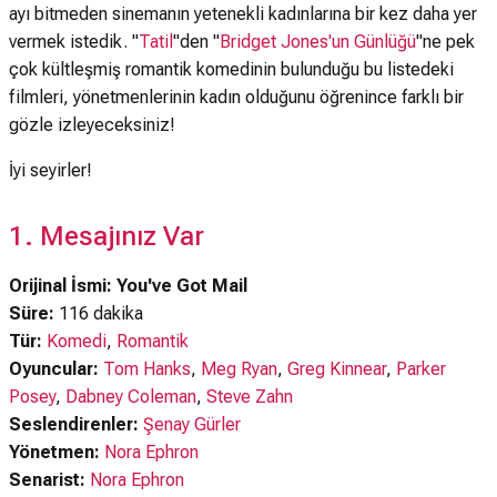
ayı bitmeden sinemanın yetenekli kadınlarına bir kez daha yer
vermek istedik. "
Tatil
"den "
Bridget Jones'un Günlüğü
"ne pek
çok kültleşmiş romantik komedinin bulunduğu bu listedeki
filmleri, yönetmenlerinin kadın olduğunu öğrenince farklı bir
gözle izleyeceksiniz!
İyi seyirler!
1. Mesajınız Var
Orijinal İsmi: You've Got Mail
Süre:
116 dakika
Tür:
Komedi
,
Romantik
Oyuncular:
Tom Hanks
,
Meg Ryan
,
Greg Kinnear
,
Parker
Posey
,
Dabney Coleman
,
Steve Zahn
Seslendirenler:
Şenay Gürler
Yönetmen:
Nora Ephron
Senarist:
Nora Ephron