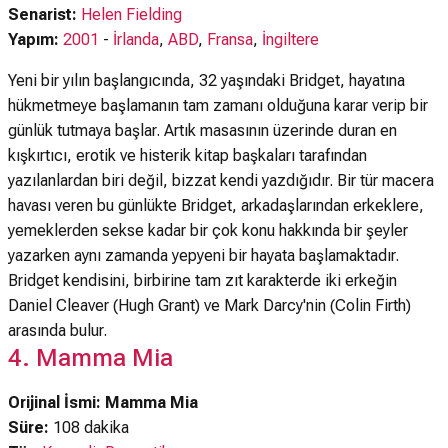
Senarist:
Helen Fielding
Yapım:
2001
-
İrlanda
,
ABD
,
Fransa
,
İngiltere
Yeni bir yılın başlangıcında, 32 yaşındaki Bridget, hayatına
hükmetmeye başlamanın tam zamanı olduğuna karar verip bir
günlük tutmaya başlar. Artık masasının üzerinde duran en
kışkırtıcı, erotik ve histerik kitap başkaları tarafından
yazılanlardan biri değil, bizzat kendi yazdığıdır. Bir tür macera
havası veren bu günlükte Bridget, arkadaşlarından erkeklere,
yemeklerden sekse kadar bir çok konu hakkında bir şeyler
yazarken aynı zamanda yepyeni bir hayata başlamaktadır.
Bridget kendisini, birbirine tam zıt karakterde iki erkeğin
Daniel Cleaver (Hugh Grant) ve Mark Darcy'nin (Colin Firth)
arasında bulur.
4. Mamma Mia
Orijinal İsmi: Mamma Mia
Süre:
108 dakika