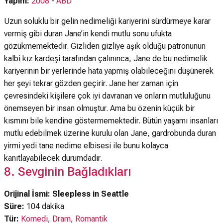
Yapım:
2008
-
ABD
Uzun soluklu bir gelin nedimeliği kariyerini sürdürmeye karar
vermiş gibi duran Jane’in kendi mutlu sonu ufukta
gözükmemektedir. Gizliden gizliye aşık olduğu patronunun
kalbi kız kardeşi tarafından çalınınca, Jane de bu nedimelik
kariyerinin bir yerlerinde hata yapmış olabileceğini düşünerek
her şeyi tekrar gözden geçirir. Jane her zaman için
çevresindeki kişilere çok iyi davranan ve onların mutluluğunu
önemseyen bir insan olmuştur. Ama bu özenin küçük bir
kısmını bile kendine göstermemektedir. Bütün yaşamı insanları
mutlu edebilmek üzerine kurulu olan Jane, gardrobunda duran
yirmi yedi tane nedime elbisesi ile bunu kolayca
kanıtlayabilecek durumdadır.
8. Sevginin Bağladıkları
Orijinal İsmi: Sleepless in Seattle
Süre:
104 dakika
Tür:
Komedi
,
Dram
,
Romantik