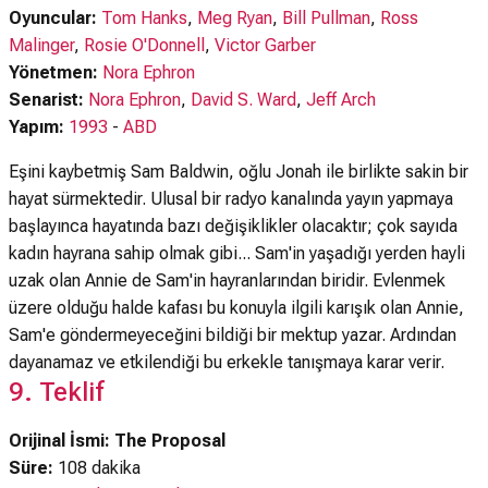
Oyuncular:
Tom Hanks
,
Meg Ryan
,
Bill Pullman
,
Ross
Malinger
,
Rosie O'Donnell
,
Victor Garber
Yönetmen:
Nora Ephron
Senarist:
Nora Ephron
,
David S. Ward
,
Jeff Arch
Yapım:
1993
-
ABD
Eşini kaybetmiş Sam Baldwin, oğlu Jonah ile birlikte sakin bir
hayat sürmektedir. Ulusal bir radyo kanalında yayın yapmaya
başlayınca hayatında bazı değişiklikler olacaktır; çok sayıda
kadın hayrana sahip olmak gibi... Sam'in yaşadığı yerden hayli
uzak olan Annie de Sam'in hayranlarından biridir. Evlenmek
üzere olduğu halde kafası bu konuyla ilgili karışık olan Annie,
Sam'e göndermeyeceğini bildiği bir mektup yazar. Ardından
dayanamaz ve etkilendiği bu erkekle tanışmaya karar verir.
9. Teklif
Orijinal İsmi: The Proposal
Süre:
108 dakika