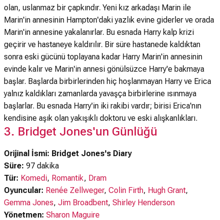
olan, uslanmaz bir çapkındır. Yeni kız arkadaşı Marin ile
Marin'in annesinin Hampton'daki yazlık evine giderler ve orada
Marin'in annesine yakalanırlar. Bu esnada Harry kalp krizi
geçirir ve hastaneye kaldırılır. Bir süre hastanede kaldıktan
sonra eski gücünü toplayana kadar Harry Marin'in annesinin
evinde kalır ve Marin'in annesi gönülsüzce Harry'e bakmaya
başlar. Başlarda birbirlerinden hiç hoşlanmayan Harry ve Erica
yalnız kaldıkları zamanlarda yavaşça birbirlerine ısınmaya
başlarlar. Bu esnada Harry'in iki rakibi vardır; birisi Erica'nın
kendisine aşık olan yakışıklı doktoru ve eski alışkanlıkları.
3. Bridget Jones'un Günlüğü
Orijinal İsmi: Bridget Jones's Diary
Süre:
97 dakika
Tür:
Komedi
,
Romantik
,
Dram
Oyuncular:
Renée Zellweger
,
Colin Firth
,
Hugh Grant
,
Gemma Jones
,
Jim Broadbent
,
Shirley Henderson
Yönetmen:
Sharon Maguire