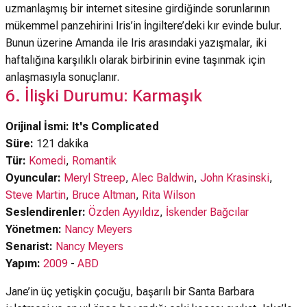
uzmanlaşmış bir internet sitesine girdiğinde sorunlarının
mükemmel panzehirini Iris’in İngiltere’deki kır evinde bulur.
Bunun üzerine Amanda ile Iris arasındaki yazışmalar, iki
haftalığına karşılıklı olarak birbirinin evine taşınmak için
anlaşmasıyla sonuçlanır.
6. İlişki Durumu: Karmaşık
Orijinal İsmi: It's Complicated
Süre:
121 dakika
Tür:
Komedi
,
Romantik
Oyuncular:
Meryl Streep
,
Alec Baldwin
,
John Krasinski
,
Steve Martin
,
Bruce Altman
,
Rita Wilson
Seslendirenler:
Özden Ayyıldız
,
İskender Bağcılar
Yönetmen:
Nancy Meyers
Senarist:
Nancy Meyers
Yapım:
2009
-
ABD
Jane’in üç yetişkin çocuğu, başarılı bir Santa Barbara