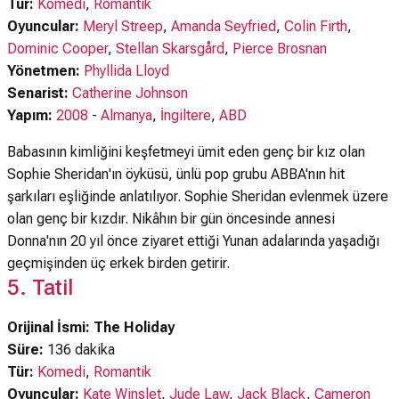
Tür:
Komedi
,
Romantik
Oyuncular:
Meryl Streep
,
Amanda Seyfried
,
Colin Firth
,
Dominic Cooper
,
Stellan Skarsgård
,
Pierce Brosnan
Yönetmen:
Phyllida Lloyd
Senarist:
Catherine Johnson
Yapım:
2008
-
Almanya
,
İngiltere
,
ABD
Babasının kimliğini keşfetmeyi ümit eden genç bir kız olan
Sophie Sheridan'ın öyküsü, ünlü pop grubu ABBA'nın hit
şarkıları eşliğinde anlatılıyor. Sophie Sheridan evlenmek üzere
olan genç bir kızdır. Nikâhın bir gün öncesinde annesi
Donna'nın 20 yıl önce ziyaret ettiği Yunan adalarında yaşadığı
geçmişinden üç erkek birden getirir.
5. Tatil
Orijinal İsmi: The Holiday
Süre:
136 dakika
Tür:
Komedi
,
Romantik
Oyuncular:
Kate Winslet
,
Jude Law
,
Jack Black
,
Cameron