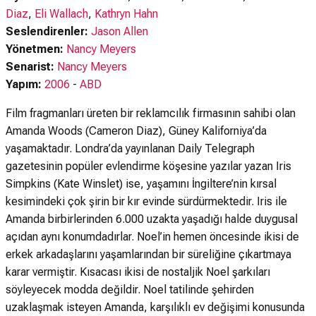
Diaz
,
Eli Wallach
,
Kathryn Hahn
Seslendirenler:
Jason Allen
Yönetmen:
Nancy Meyers
Senarist:
Nancy Meyers
Yapım:
2006
-
ABD
Film fragmanları üreten bir reklamcılık firmasının sahibi olan
Amanda Woods (Cameron Diaz), Güney Kaliforniya’da
yaşamaktadır. Londra’da yayınlanan Daily Telegraph
gazetesinin popüler evlendirme köşesine yazılar yazan Iris
Simpkins (Kate Winslet) ise, yaşamını İngiltere’nin kırsal
kesimindeki çok şirin bir kır evinde sürdürmektedir. Iris ile
Amanda birbirlerinden 6.000 uzakta yaşadığı halde duygusal
açıdan aynı konumdadırlar. Noel’in hemen öncesinde ikisi de
erkek arkadaşlarını yaşamlarından bir süreliğine çıkartmaya
karar vermiştir. Kısacası ikisi de nostaljik Noel şarkıları
söyleyecek modda değildir. Noel tatilinde şehirden
uzaklaşmak isteyen Amanda, karşılıklı ev değişimi konusunda