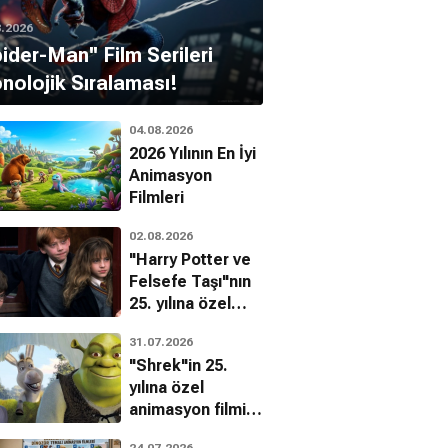
8.2026
pider-Man'' Film Serileri
nolojik Sıralaması!
04.08.2026
2026 Yılının En İyi
Animasyon
Filmleri
02.08.2026
"Harry Potter ve
Felsefe Taşı"nın
25. yılına özel
filmin
31.07.2026
bilinmeyenleri!
"Shrek"in 25.
yılına özel
animasyon filmin
bilinmeyenleri!
24.07.2026