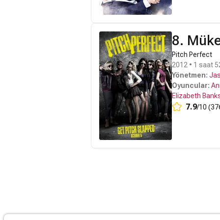
8. Mük
Pitch Perfect
2012 • 1 saat 5
Yönetmen:
Ja
Oyuncular:
An
Elizabeth Bank
7.9
/10 (37