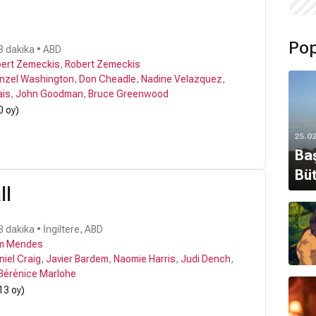
Pop
8 dakika • ABD
ert Zemeckis
,
Robert Zemeckis
nzel Washington
,
Don Cheadle
,
Nadine Velazquez
,
ais
,
John Goodman
,
Bruce Greenwood
0 oy)
25.0
Baş
Büt
ll
 dakika • İngiltere, ABD
m Mendes
niel Craig
,
Javier Bardem
,
Naomie Harris
,
Judi Dench
,
Bérénice Marlohe
13 oy)