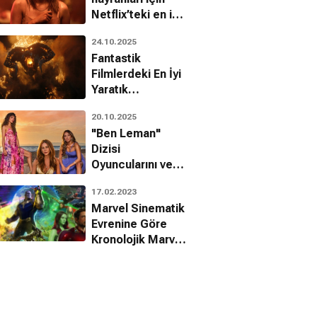
Netflix’teki en iyi
10 Kore filmi
24.10.2025
Fantastik
Filmlerdeki En İyi
Yaratık
Tasarımları!
20.10.2025
"Ben Leman"
Dizisi
Oyuncularını ve
Karakterlerini
17.02.2023
Tanıyalım!
Marvel Sinematik
Evrenine Göre
Kronolojik Marvel
Filmleri
Sıralaması!