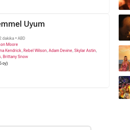
emmel Uyum
2 dakika • ABD
son Moore
na Kendrick
,
Rebel Wilson
,
Adam Devine
,
Skylar Astin
,
s
,
Brittany Snow
6 oy)