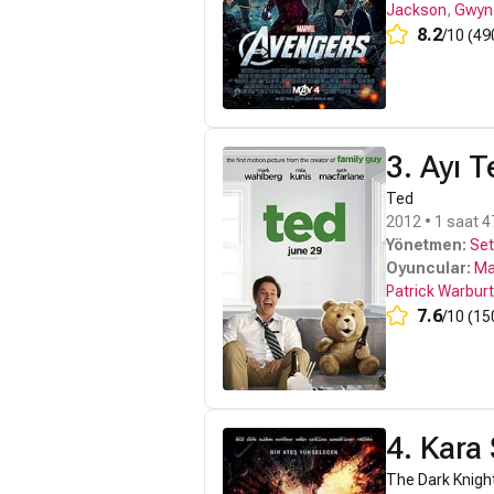
Jackson
,
Gwyne
8.2
/10 (49
3. Ayı 
Ted
2012 • 1 saat 4
Yönetmen:
Set
Oyuncular:
Ma
Patrick Warbur
7.6
/10 (15
4. Kara
The Dark Knigh