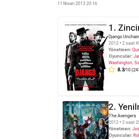
11 Nisan 2013 20:16
1. Zinci
Django Unchai
2012 • 2 saat 4
Yönetmen:
Que
Oyuncular:
Ja
Washington
,
Sa
8.3
/10 (24
2. Yeni
The Avengers
2012 • 2 saat 2
Yönetmen:
Jo
Oyuncular:
Ro