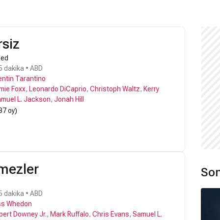
rsiz
ned
5 dakika • ABD
ntin Tarantino
mie Foxx
,
Leonardo DiCaprio
,
Christoph Waltz
,
Kerry
muel L. Jackson
,
Jonah Hill
37 oy)
lmezler
Son
5 dakika • ABD
ss Whedon
bert Downey Jr.
,
Mark Ruffalo
,
Chris Evans
,
Samuel L.