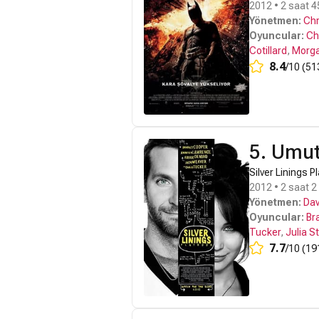
2012 • 2 saat 45
Yönetmen:
Chr
Oyuncular:
Ch
Cotillard
,
Morg
8.4
/10 (51
5. Umut
Silver Linings 
2012 • 2 saat 2
Yönetmen:
Dav
Oyuncular:
Br
Tucker
,
Julia St
7.7
/10 (19