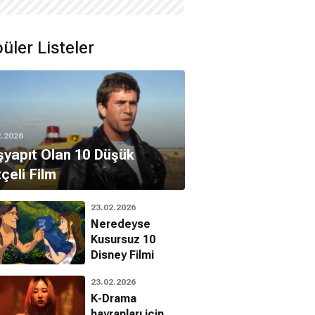
üler Listeler
2.2026
yapıt Olan 10 Düşük
çeli Film
23.02.2026
Neredeyse
Kusursuz 10
Disney Filmi
23.02.2026
K-Drama
hayranları için