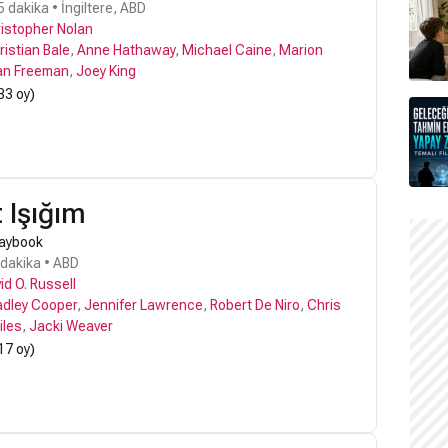
 dakika • İngiltere, ABD
istopher Nolan
ristian Bale
,
Anne Hathaway
,
Michael Caine
,
Marion
an Freeman
,
Joey King
33 oy)
 Işığım
Playbook
 dakika • ABD
id O. Russell
adley Cooper
,
Jennifer Lawrence
,
Robert De Niro
,
Chris
iles
,
Jacki Weaver
17 oy)