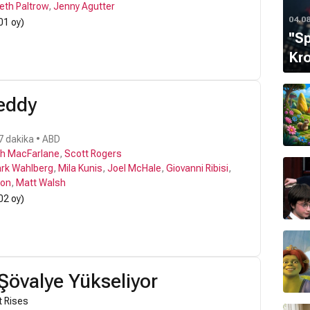
th Paltrow
,
Jenny Agutter
04.0
01 oy)
''S
Kro
Teddy
7 dakika • ABD
h MacFarlane
,
Scott Rogers
rk Wahlberg
,
Mila Kunis
,
Joel McHale
,
Giovanni Ribisi
,
ton
,
Matt Walsh
02 oy)
 Şövalye Yükseliyor
t Rises