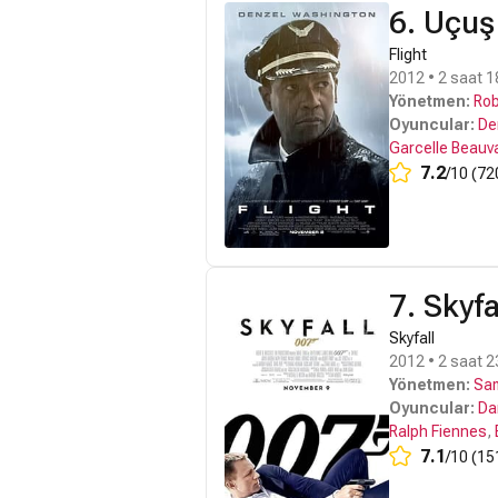
6. Uçuş
Flight
2012 • 2 saat 1
Yönetmen:
Rob
Oyuncular:
De
Garcelle Beauv
7.2
/10 (72
7. Skyfa
Skyfall
2012 • 2 saat 23
Yönetmen:
Sa
Oyuncular:
Da
Ralph Fiennes
,
7.1
/10 (15