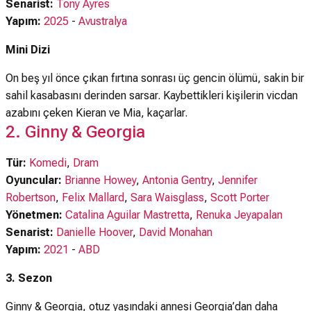
Senarist:
Tony Ayres
Yapım:
2025
-
Avustralya
Mini Dizi
On beş yıl önce çıkan fırtına sonrası üç gencin ölümü, sakin bir
sahil kasabasını derinden sarsar. Kaybettikleri kişilerin vicdan
azabını çeken Kieran ve Mia, kaçarlar.
2. Ginny & Georgia
Tür:
Komedi
,
Dram
Oyuncular:
Brianne Howey
,
Antonia Gentry
,
Jennifer
Robertson
,
Felix Mallard
,
Sara Waisglass
,
Scott Porter
Yönetmen:
Catalina Aguilar Mastretta
,
Renuka Jeyapalan
Senarist:
Danielle Hoover
,
David Monahan
Yapım:
2021
-
ABD
3. Sezon
Ginny & Georgia, otuz yaşındaki annesi Georgia’dan daha