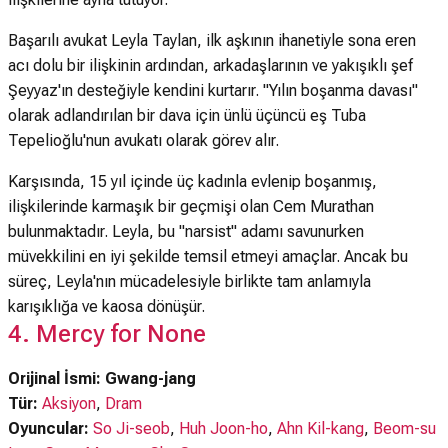
Başarılı avukat Leyla Taylan, ilk aşkının ihanetiyle sona eren
acı dolu bir ilişkinin ardından, arkadaşlarının ve yakışıklı şef
Şeyyaz'ın desteğiyle kendini kurtarır. "Yılın boşanma davası"
olarak adlandırılan bir dava için ünlü üçüncü eş Tuba
Tepelioğlu'nun avukatı olarak görev alır.
Karşısında, 15 yıl içinde üç kadınla evlenip boşanmış,
ilişkilerinde karmaşık bir geçmişi olan Cem Murathan
bulunmaktadır. Leyla, bu "narsist" adamı savunurken
müvekkilini en iyi şekilde temsil etmeyi amaçlar. Ancak bu
süreç, Leyla'nın mücadelesiyle birlikte tam anlamıyla
karışıklığa ve kaosa dönüşür.
4. Mercy for None
Orijinal İsmi: Gwang-jang
Tür:
Aksiyon
,
Dram
Oyuncular:
So Ji-seob
,
Huh Joon-ho
,
Ahn Kil-kang
,
Beom-su