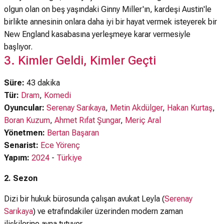
olgun olan on beş yaşındaki Ginny Miller'ın, kardeşi Austin'le
birlikte annesinin onlara daha iyi bir hayat vermek isteyerek bir
New England kasabasına yerleşmeye karar vermesiyle
başlıyor.
3. Kimler Geldi, Kimler Geçti
Süre:
43 dakika
Tür:
Dram
,
Komedi
Oyuncular:
Serenay Sarıkaya
,
Metin Akdülger
,
Hakan Kurtaş
,
Boran Kuzum
,
Ahmet Rıfat Şungar
,
Meriç Aral
Yönetmen:
Bertan Başaran
Senarist:
Ece Yörenç
Yapım:
2024
-
Türkiye
2. Sezon
Dizi bir hukuk bürosunda çalışan avukat Leyla (
Serenay
Sarıkaya
) ve etrafındakiler üzerinden modern zaman
ilişkilerine ayna tutuyor.