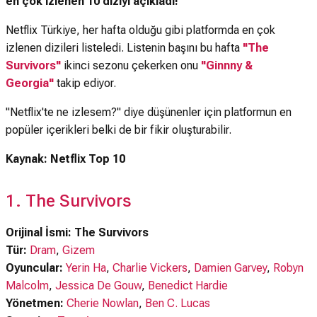
en çok izlenen 10 diziyi açıkladı!
Netflix Türkiye, her hafta olduğu gibi platformda en çok
izlenen dizileri listeledi. Listenin başını bu hafta
"The
Survivors"
ikinci sezonu
çekerken
onu
"Ginnny &
Georgia"
takip ediyor.
"Netflix'te ne izlesem?" diye düşünenler için platformun en
popüler içerikleri belki de bir fikir oluşturabilir.
Kaynak: Netflix Top 10
1. The Survivors
Orijinal İsmi: The Survivors
Tür:
Dram
,
Gizem
Oyuncular:
Yerin Ha
,
Charlie Vickers
,
Damien Garvey
,
Robyn
Malcolm
,
Jessica De Gouw
,
Benedict Hardie
Yönetmen:
Cherie Nowlan
,
Ben C. Lucas