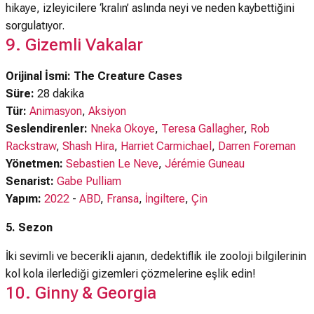
hikaye, izleyicilere ‘kralın’ aslında neyi ve neden kaybettiğini
sorgulatıyor.
9. Gizemli Vakalar
Orijinal İsmi: The Creature Cases
Süre:
28 dakika
Tür:
Animasyon
,
Aksiyon
Seslendirenler:
Nneka Okoye
,
Teresa Gallagher
,
Rob
Rackstraw
,
Shash Hira
,
Harriet Carmichael
,
Darren Foreman
Yönetmen:
Sebastien Le Neve
,
Jérémie Guneau
Senarist:
Gabe Pulliam
Yapım:
2022
-
ABD
,
Fransa
,
İngiltere
,
Çin
5. Sezon
İki sevimli ve becerikli ajanın, dedektiflik ile zooloji bilgilerinin
kol kola ilerlediği gizemleri çözmelerine eşlik edin!
10. Ginny & Georgia