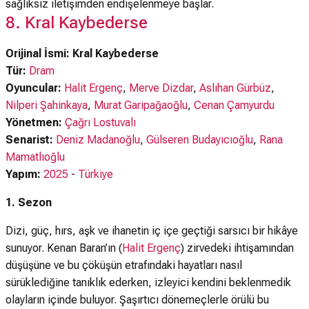
sağlıksız iletişimden endişelenmeye başlar.
8. Kral Kaybederse
Orijinal İsmi: Kral Kaybederse
Tür:
Dram
Oyuncular:
Halit Ergenç
,
Merve Dizdar
,
Aslıhan Gürbüz
,
Nilperi Şahinkaya
,
Murat Garipağaoğlu
,
Cenan Çamyurdu
Yönetmen:
Çağrı Lostuvalı
Senarist:
Deniz Madanoğlu
,
Gülseren Budayıcıoğlu
,
Rana
Mamatlıoğlu
Yapım:
2025
-
Türkiye
1. Sezon
Dizi, güç, hırs, aşk ve ihanetin iç içe geçtiği sarsıcı bir hikâye
sunuyor. Kenan Baran’ın (
Halit Ergenç
) zirvedeki ihtişamından
düşüşüne ve bu çöküşün etrafındaki hayatları nasıl
sürüklediğine tanıklık ederken, izleyici kendini beklenmedik
olayların içinde buluyor. Şaşırtıcı dönemeçlerle örülü bu