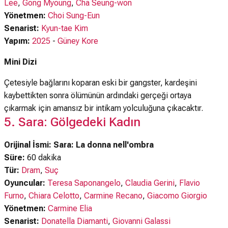
Lee
,
Gong Myoung
,
Cha Seung-won
Yönetmen:
Choi Sung-Eun
Senarist:
Kyun-tae Kim
Yapım:
2025
-
Güney Kore
Mini Dizi
Çetesiyle bağlarını koparan eski bir gangster, kardeşini
kaybettikten sonra ölümünün ardındaki gerçeği ortaya
çıkarmak için amansız bir intikam yolculuğuna çıkacaktır.
5. Sara: Gölgedeki Kadın
Orijinal İsmi: Sara: La donna nell'ombra
Süre:
60 dakika
Tür:
Dram
,
Suç
Oyuncular:
Teresa Saponangelo
,
Claudia Gerini
,
Flavio
Furno
,
Chiara Celotto
,
Carmine Recano
,
Giacomo Giorgio
Yönetmen:
Carmine Elia
Senarist:
Donatella Diamanti
,
Giovanni Galassi