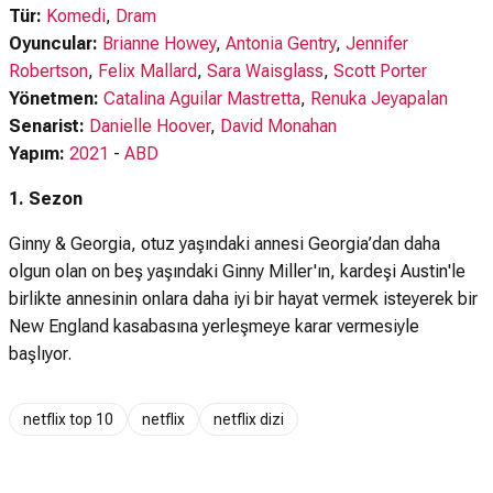
Tür:
Komedi
,
Dram
Oyuncular:
Brianne Howey
,
Antonia Gentry
,
Jennifer
Robertson
,
Felix Mallard
,
Sara Waisglass
,
Scott Porter
Yönetmen:
Catalina Aguilar Mastretta
,
Renuka Jeyapalan
Senarist:
Danielle Hoover
,
David Monahan
Yapım:
2021
-
ABD
1. Sezon
Ginny & Georgia, otuz yaşındaki annesi Georgia’dan daha
olgun olan on beş yaşındaki Ginny Miller'ın, kardeşi Austin'le
birlikte annesinin onlara daha iyi bir hayat vermek isteyerek bir
New England kasabasına yerleşmeye karar vermesiyle
başlıyor.
netflix top 10
netflix
netflix dizi