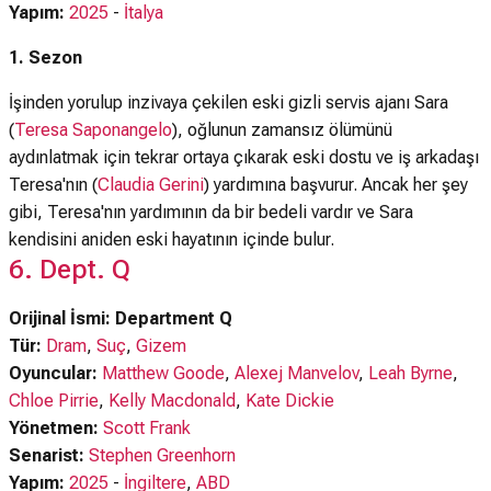
Yapım:
2025
-
İtalya
1. Sezon
İşinden yorulup inzivaya çekilen eski gizli servis ajanı Sara
(
Teresa Saponangelo
), oğlunun zamansız ölümünü
aydınlatmak için tekrar ortaya çıkarak eski dostu ve iş arkadaşı
Teresa'nın (
Claudia Gerini
) yardımına başvurur. Ancak her şey
gibi, Teresa'nın yardımının da bir bedeli vardır ve Sara
kendisini aniden eski hayatının içinde bulur.
6. Dept. Q
Orijinal İsmi: Department Q
Tür:
Dram
,
Suç
,
Gizem
Oyuncular:
Matthew Goode
,
Alexej Manvelov
,
Leah Byrne
,
Chloe Pirrie
,
Kelly Macdonald
,
Kate Dickie
Yönetmen:
Scott Frank
Senarist:
Stephen Greenhorn
Yapım:
2025
-
İngiltere
,
ABD