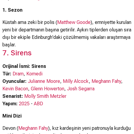
1. Sezon
Küstah ama zeki bir polis (
Matthew Goode
), emniyette kurulan
yeni bir departmanın başına getirilir. Aykırı tiplerden oluşan sıra
dışı bir ekiple Edinburgh'daki çözülmemiş vakaları araştırmaya
başlar.
7. Sirens
Orijinal İsmi: Sirens
Tür:
Dram
,
Komedi
Oyuncular:
Julianne Moore
,
Milly Alcock
,
Meghann Fahy
,
Kevin Bacon
,
Glenn Howerton
,
Josh Segarra
Senarist:
Molly Smith Metzler
Yapım:
2025
-
ABD
Mini Dizi
Devon (
Meghann Fahy
), kız kardeşinin yeni patronuyla kurduğu