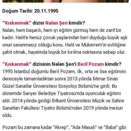
Doğum Tarihi: 20.11.1995
“Kıskanmak”
dizisi
Nalan Şen
kimdir?
Nalan, hem başarılı, hem iyi eğitim görmüş hem de zarif bir
kadın. Halit'e henüz çocuk yaşlarından beri duyduğu büyük aşk
onun savunmasız olduğu konu. Halit ve Mükerrem'in evliliğine
şahit olmak, hayatında büyük bir kırılma noktasına sebep olur.
“Kıskanmak”
dizisinin Nalan Şen'i
Beril Pozam
kimdir?
1995 İstanbul doğumlu Beril Pozam, ilk, orta ve lise eğitimini
dereceyle tamamladıktan sonra 2013 yılında Mimar Sinan
Güzel Sanatlar Üniversitesi Sosyoloji Bölümü'ne girdi. Bu
dönemde Sarıyer Belediye Tiyatrosu'nda oyunculuk eğitimi
aldı. 2014 yılında girdiği Bilkent Üniversitesi Müzik ve Sahne
Sanatları Fakültesi Tiyatro Bölümü’nden 2019 yılında mezun
oldu.
Pozam bu zamana kadar "Akrep", "Ada Masalı" ve "Baba" gibi