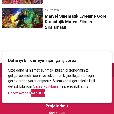
17.02.2023
Marvel Sinematik Evrenine Göre
Kronolojik Marvel Filmleri
Sıralaması!
Daha iyi bir deneyim için çalışıyoruz
Size daha iyi hizmet sunmak, kullanıcı deneyiminizi
geliştirebilmek, içerik ve reklamları kişiselleştirmek için
çerezlerden yararlanıyoruz. Sitemizdeki çerezlerle ilgili
detaylı bilgi için
Çerez Politikası
'nı inceleyebilirsiniz.
Destek
Çerez Ayarları
Kabul Et
İletişim
Yardım
Kullanıcı Sözleşmesi
Çerez Politikası
Kişisel Verilerin Korunması
Yasal Uyarı
Projelerimiz
doviz.com