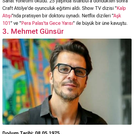
Sanat Yönetimi okudu. 25 yaşında İstanbul'a döndükten sonra
Craft Atölye'de oyunculuk eğitimi aldı. Show TV dizisi "
Kalp
Atışı
"nda pratisyen bir doktoru oynadı. Netflix dizileri "
Aşk
101
" ve "
Pera Palas'ta Gece Yarısı
" ile büyük bir üne kavuştu.
3. Mehmet Günsür
Doğum Tarihi: 08.05.1975