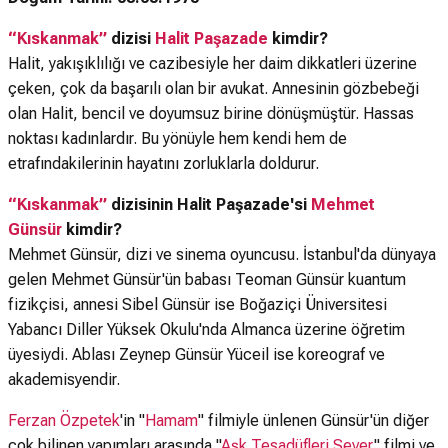
“Kıskanmak”
dizisi
Halit Paşazade
kimdir?
Halit, yakışıklılığı ve cazibesiyle her daim dikkatleri üzerine
çeken, çok da başarılı olan bir avukat. Annesinin gözbebeği
olan Halit, bencil ve doyumsuz birine dönüşmüştür. Hassas
noktası kadınlardır. Bu yönüyle hem kendi hem de
etrafındakilerinin hayatını zorluklarla doldurur.
“Kıskanmak”
dizisinin Halit Paşazade'si
Mehmet
Günsür
kimdir?
Mehmet Günsür, dizi ve sinema oyuncusu. İstanbul'da dünyaya
gelen Mehmet Günsür'ün babası Teoman Günsür kuantum
fizikçisi, annesi Sibel Günsür ise Boğaziçi Üniversitesi
Yabancı Diller Yüksek Okulu'nda Almanca üzerine öğretim
üyesiydi. Ablası Zeynep Günsür Yüceil ise koreograf ve
akademisyendir.
Ferzan Özpetek
'in "
Hamam
" filmiyle ünlenen Günsür'ün diğer
çok bilinen yapımları arasında "
Aşk Tesadüfleri Sever
" filmi ve