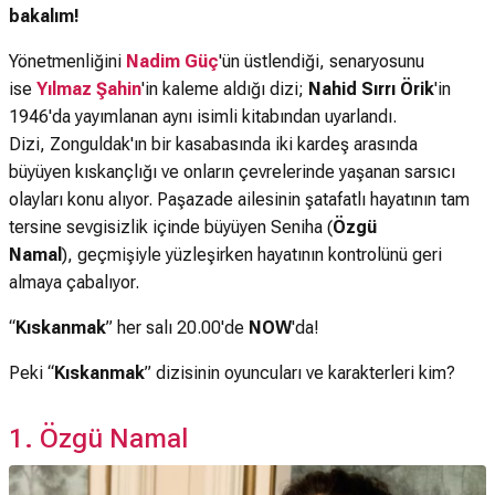
bakalım!
Yönetmenliğini
Nadim Güç
'ün üstlendiği, senaryosunu
ise
Yılmaz Şahin
'in kaleme aldığı dizi;
Nahid Sırrı Örik
'in
1946'da yayımlanan aynı isimli kitabından uyarlandı.
Dizi, Zonguldak'ın bir kasabasında iki kardeş arasında
büyüyen kıskançlığı ve onların çevrelerinde yaşanan sarsıcı
olayları konu alıyor. Paşazade ailesinin şatafatlı hayatının tam
tersine sevgisizlik içinde büyüyen Seniha (
Özgü
Namal
), geçmişiyle yüzleşirken hayatının kontrolünü geri
almaya çabalıyor.
“
Kıskanmak
” her salı 20.00'de
NOW
'da!
Peki “
Kıskanmak
” dizisinin oyuncuları ve karakterleri kim?
1. Özgü Namal