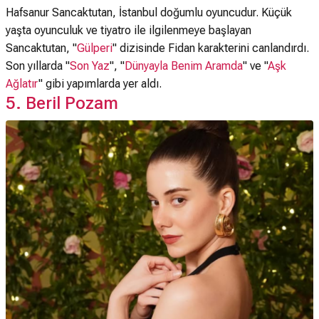
Hafsanur Sancaktutan, İstanbul doğumlu oyuncudur. Küçük
yaşta oyunculuk ve tiyatro ile ilgilenmeye başlayan
Sancaktutan, "
Gülperi
" dizisinde Fidan karakterini canlandırdı.
Son yıllarda "
Son Yaz
", "
Dünyayla Benim Aramda
" ve "
Aşk
Ağlatır
" gibi yapımlarda yer aldı.
5. Beril Pozam