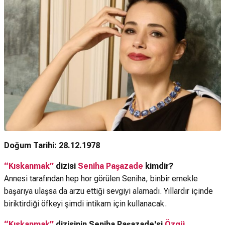
Doğum Tarihi: 28.12.1978
“Kıskanmak”
dizisi
Seniha Paşazade
kimdir?
Annesi tarafından hep hor görülen Seniha, binbir emekle
başarıya ulaşsa da arzu ettiği sevgiyi alamadı. Yıllardır içinde
biriktirdiği öfkeyi şimdi intikam için kullanacak.
“Kıskanmak”
dizisinin Seniha Paşazade'si
Özgü