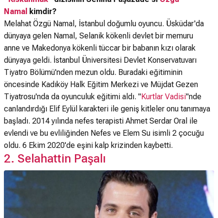
Namal
kimdir?
Melahat Özgü Namal, İstanbul doğumlu oyuncu. Üsküdar'da
dünyaya gelen Namal, Selanik kökenli devlet bir memuru
anne ve Makedonya kökenli tüccar bir babanın kızı olarak
dünyaya geldi. İstanbul Üniversitesi Devlet Konservatuvarı
Tiyatro Bölümü'nden mezun oldu. Buradaki eğitiminin
öncesinde Kadıköy Halk Eğitim Merkezi ve Müjdat Gezen
Tiyatrosu'nda da oyunculuk eğitimi aldı. "
Kurtlar Vadisi
"nde
canlandırdığı Elif Eylül karakteri ile geniş kitleler onu tanımaya
başladı. 2014 yılında nefes terapisti Ahmet Serdar Oral ile
evlendi ve bu evliliğinden Nefes ve Elem Su isimli 2 çocuğu
oldu. 6 Ekim 2020'de eşini kalp krizinden kaybetti.
2. Selahattin Paşalı