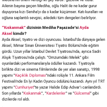
Ailenin başına geçen Mediha, oğlu Halit ile ne kadar gurur
duyuyorsa kızı Seniha’yı da o kadar küçümser. Katı kuralları ve
oğluna saplantılı sevgisi, ailedeki tüm dengeleri belirliyor.
“Kıskanmak”
dizisinin Mediha Paşazade'si
Ayda
Aksel
kimdir?
Ayda Aksel, tiyatro ve dizi oyuncusu. İstanbul'da dünyaya gelen
Aksel, Mimar Sinan Üniversitesi Tiyatro Bölümü'nde eğitim
gördü. Uzun yıllar İstanbul Devlet Tiyatrosu'nda, ayrıca Sadri
Alışık Tiyatrosu'nda çalıştı. "Omzumdaki Melek" gibi
oyunlardaki performanslarıyla ödüller kazandı. Tiyatroyla
birlikte dizi ve sinema filmlerinde de yer alan sanatçı, 1998
yapımı "
Kaçıklık Diploması
"ndaki rolüyle 11. Ankara Film
Festivali'nde En İyi Kadın Oyuncu ödülünü kazandı. Aynı yıl TRT
yapımı "
Cumhuriyet
"te yazar Halide Edip Adıvar'ı canlandırdı.
Son yıllarda "
Kıskanmak
", "
Kardelenler
" ve "
Gülcemal
" gibi
dizilerde rol aldı.