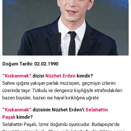
Doğum Tarihi: 02.02.1990
“Kıskanmak”
dizisi
Nüzhet Erden
kimdir?
Sahne ışığına yakışan parlak müzisyen, geçmişin izlerini
üzerinde taşır. Tutkulu ve dengesiz kişiliğiyle etrafındakileri
bazen büyüler, bazen ise hayal kırıklığına uğratır.
“Kıskanmak”
dizisinin Nüzhet Erden'i
Selahattin
Paşalı
kimdir?
Selahattin Paşalı, İzmir doğumlu oyuncudur. Budapeşte'de