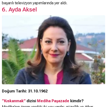
başarılı televizyon yapımlarında yer aldı.
6. Ayda Aksel
Doğum Tarihi: 31.10.1962
“Kıskanmak”
dizisi
Mediha Paşazade
kimdir?
Mediha'nın önem verdiği iki şey vardır: güzellik ve itibar.