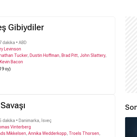
ş Gibiydiler
7 dakika • ABD
ry Levinson
nathan Tucker
,
Dustin Hoffman
,
Brad Pitt
,
John Slattery
,
Kevin Bacon
19 oy)
 Savaşı
Son
5 dakika • Danimarka, İsveç
mas Vinterberg
ds Mikkelsen
,
Annika Wedderkopp
,
Troels Thorsen
,