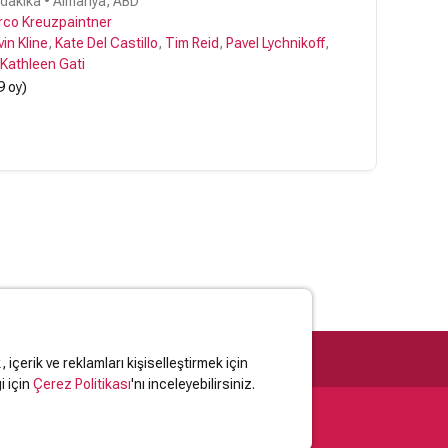
 dakika • Almanya, ABD
co Kreuzpaintner
in Kline
,
Kate Del Castillo
,
Tim Reid
,
Pavel Lychnikoff
,
Kathleen Gati
9 oy)
içerik ve reklamları kişiselleştirmek için
i için
Çerez Politikası
'nı inceleyebilirsiniz.