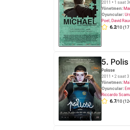
2011 • 1 saat 3
Yönetmen:
Mar
Oyuncular:
Ur
Poel
,
David Rau
6.2
/10 (17
5. Polis
Polisse
2011 • 2 saat 3
Yönetmen:
Ma
Oyuncular:
Em
Riccardo Scam
6.7
/10 (12