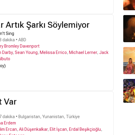
ar Artık Şarkı Söylemiyor
n't Sing
8 dakika • ABD
ry Bromley Davenport
m Darby
,
Sean Young
,
Melissa Errico
,
Michael Lerner
,
Jack
lbuto
 oy)
t Var
7 dakika • Bulgaristan, Yunanistan, Türkiye
ha Erdem
lim Ercan
,
Ali Düşenkalkar
,
Elit İşcan
,
Erdal Beşikçioğlu
,