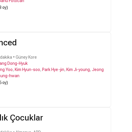
Banu Fotocan
3 oy)
enced
 dakika • Güney Kore
ang Dong-Hyuk
ng Yoo
,
Kim Hyun-soo
,
Park Hye-jin
,
Kim Ji-young
,
Jeong
eung-hwan
6 oy)
lık Çocuklar