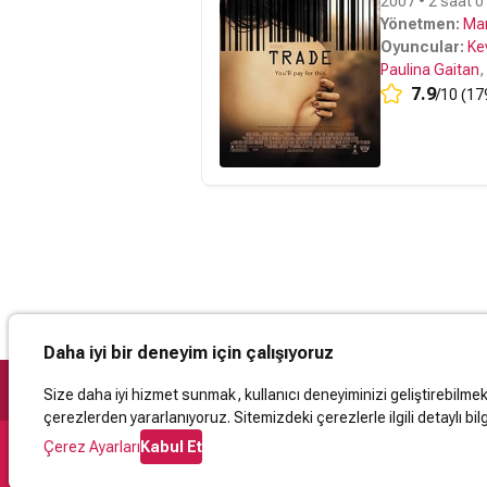
2007 • 2 saat 0
Yönetmen:
Mar
Oyuncular:
Kev
Paulina Gaitan
,
7.9
/10 (17
Daha iyi bir deneyim için çalışıyoruz
Size daha iyi hizmet sunmak, kullanıcı deneyiminizi geliştirebilmek, 
çerezlerden yararlanıyoruz. Sitemizdeki çerezlerle ilgili detaylı bilg
Çerez Ayarları
Kabul Et
Destek