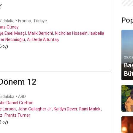
r
Pop
7 dakika • Fransa, Türkiye
maz Güney
şe Emel Mesçi
,
Malik Berrichi
,
Nicholas Hossein
,
Isabella
er Necmioğlu
,
Ali Dede Altuntaş
6 oy)
25.0
Baş
Büt
 Dönem 12
6 dakika • ABD
tin Daniel Cretton
ie Larson
,
John Gallagher Jr.
,
Kaitlyn Dever
,
Rami Malek
,
ez
,
Frantz Turner
8 oy)