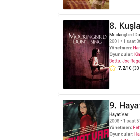
8. Kuşl
Mockingbird Do
2001 • 1 saat 3
Yönetmen:
Har
Oyuncular:
Ki
Betts
,
Joe Rega
7.2
/10 (30
9. Haya
Hayat Var
2008 • 1 saat 5
Yönetmen:
Re
Oyuncular:
Ha