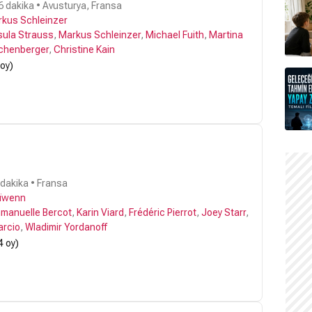
6 dakika • Avusturya, Fransa
kus Schleinzer
sula Strauss
,
Markus Schleinzer
,
Michael Fuith
,
Martina
chenberger
,
Christine Kain
 oy)
 dakika • Fransa
ïwenn
manuelle Bercot
,
Karin Viard
,
Frédéric Pierrot
,
Joey Starr
,
arcio
,
Wladimir Yordanoff
4 oy)