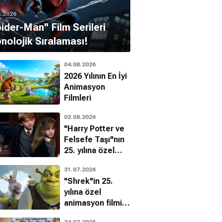
8.2026
pider-Man'' Film Serileri
nolojik Sıralaması!
04.08.2026
2026 Yılının En İyi
Animasyon
Filmleri
02.08.2026
"Harry Potter ve
Felsefe Taşı"nın
25. yılına özel
filmin
31.07.2026
bilinmeyenleri!
"Shrek"in 25.
yılına özel
animasyon filmin
bilinmeyenleri!
24.07.2026