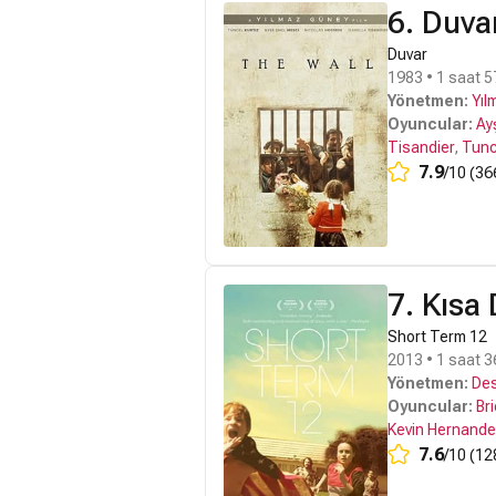
6. Duva
Duvar
1983 • 1 saat 5
Yönetmen:
Yıl
Oyuncular:
Ay
Tisandier
,
Tunc
7.9
/10 (36
7. Kısa
Short Term 12
2013 • 1 saat 3
Yönetmen:
Des
Oyuncular:
Br
Kevin Hernand
7.6
/10 (12