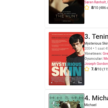
Søren Rønholt
,
8
/10 (486 
3. Teni
Mysterious Ski
2004 • 1 saat 4
Yönetmen:
Gre
Oyuncular:
Mi
Joseph Gordon-
7.8
/10 (11
4. Mich
Michael