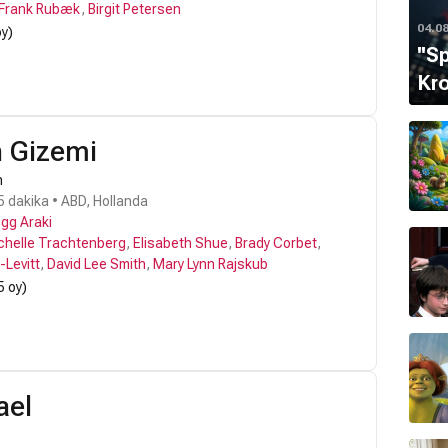
Frank Rubæk
,
Birgit Petersen
04.0
oy)
''S
Kro
n Gizemi
n
5 dakika • ABD, Hollanda
gg Araki
chelle Trachtenberg
,
Elisabeth Shue
,
Brady Corbet
,
Levitt
,
David Lee Smith
,
Mary Lynn Rajskub
5 oy)
ael