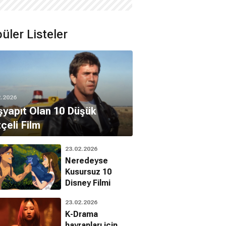
üler Listeler
2.2026
yapıt Olan 10 Düşük
çeli Film
23.02.2026
Neredeyse
Kusursuz 10
Disney Filmi
23.02.2026
K-Drama
hayranları için