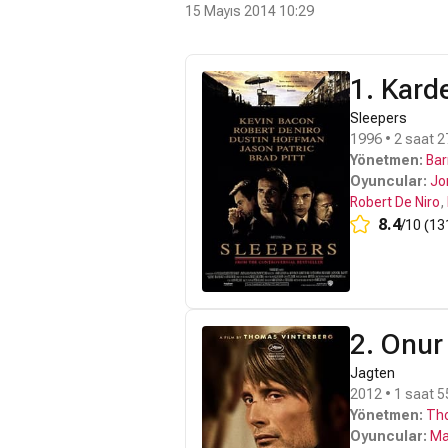
15 Mayıs 2014 10:29
1. Karde
Sleepers
1996 • 2 saat 2
Yönetmen:
Bar
Oyuncular:
Jo
Robert De Niro
,
8.4
/10 (13
2. Onur
Jagten
2012 • 1 saat 5
Yönetmen:
Tho
Oyuncular:
Ma