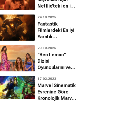
Netflix’teki en iyi
10 Kore filmi
24.10.2025
Fantastik
Filmlerdeki En İyi
Yaratık
Tasarımları!
20.10.2025
"Ben Leman"
Dizisi
Oyuncularını ve
Karakterlerini
17.02.2023
Tanıyalım!
Marvel Sinematik
Evrenine Göre
Kronolojik Marvel
Filmleri
Sıralaması!