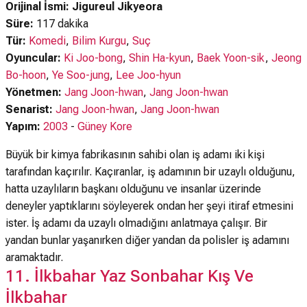
Orijinal İsmi: Jigureul Jikyeora
Süre:
117 dakika
Tür:
Komedi
,
Bilim Kurgu
,
Suç
Oyuncular:
Ki Joo-bong
,
Shin Ha-kyun
,
Baek Yoon-sik
,
Jeong
Bo-hoon
,
Ye Soo-jung
,
Lee Joo-hyun
Yönetmen:
Jang Joon-hwan
,
Jang Joon-hwan
Senarist:
Jang Joon-hwan
,
Jang Joon-hwan
Yapım:
2003
-
Güney Kore
Büyük bir kimya fabrikasının sahibi olan iş adamı iki kişi
tarafından kaçırılır. Kaçıranlar, iş adamının bir uzaylı olduğunu,
hatta uzaylıların başkanı olduğunu ve insanlar üzerinde
deneyler yaptıklarını söyleyerek ondan her şeyi itiraf etmesini
ister. İş adamı da uzaylı olmadığını anlatmaya çalışır. Bir
yandan bunlar yaşanırken diğer yandan da polisler iş adamını
aramaktadır.
11. İlkbahar Yaz Sonbahar Kış Ve
İlkbahar