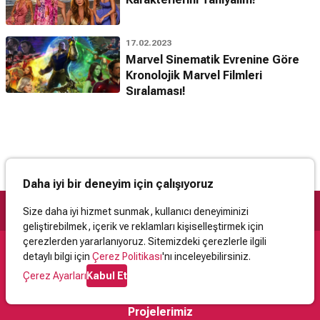
17.02.2023
Marvel Sinematik Evrenine Göre
Kronolojik Marvel Filmleri
Sıralaması!
Daha iyi bir deneyim için çalışıyoruz
Size daha iyi hizmet sunmak, kullanıcı deneyiminizi
geliştirebilmek, içerik ve reklamları kişiselleştirmek için
çerezlerden yararlanıyoruz. Sitemizdeki çerezlerle ilgili
detaylı bilgi için
Çerez Politikası
'nı inceleyebilirsiniz.
Destek
Çerez Ayarları
Kabul Et
İletişim
Yardım
Kullanıcı Sözleşmesi
Çerez Politikası
Kişisel Verilerin Korunması
Yasal Uyarı
Projelerimiz