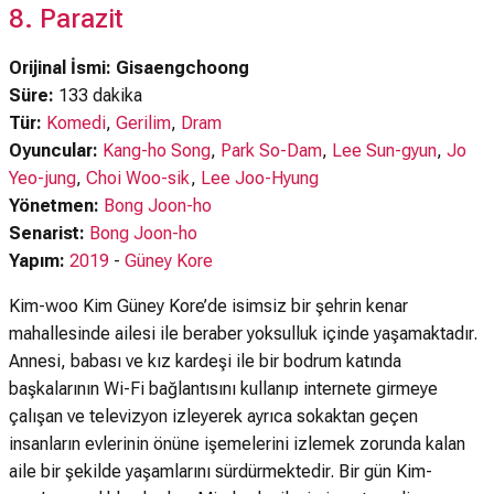
8. Parazit
Orijinal İsmi: Gisaengchoong
Süre:
133 dakika
Tür:
Komedi
,
Gerilim
,
Dram
Oyuncular:
Kang-ho Song
,
Park So-Dam
,
Lee Sun-gyun
,
Jo
Yeo-jung
,
Choi Woo-sik
,
Lee Joo-Hyung
Yönetmen:
Bong Joon-ho
Senarist:
Bong Joon-ho
Yapım:
2019
-
Güney Kore
Kim-woo Kim Güney Kore’de isimsiz bir şehrin kenar
mahallesinde ailesi ile beraber yoksulluk içinde yaşamaktadır.
Annesi, babası ve kız kardeşi ile bir bodrum katında
başkalarının Wi-Fi bağlantısını kullanıp internete girmeye
çalışan ve televizyon izleyerek ayrıca sokaktan geçen
insanların evlerinin önüne işemelerini izlemek zorunda kalan
aile bir şekilde yaşamlarını sürdürmektedir. Bir gün Kim-