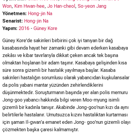
Won
,
Kim Hwan-hee
,
Jo Han-cheol
,
So-yeon Jang
Yönetmen:
Hong-jin Na
Senarist:
Hong-jin Na
Yapım:
2016
-
Güney Kore
Güney Kore'de sakinleri birbirini çok iyi tanıyan bir dağ
kasabasında hayat her zamanki gibi devam ederken kasabaya
zekâsı ve kibar tavırlarıyla dikkat çeken ancak tek başına
olmaktan hoşlanan bir adam taşınır. Kasabaya gelişinden kısa
süre sonra gizemli bir hastalık yayılmaya başlar. Kasaba
sakinleri hastalığın sorumlusu olarak yabancıdan kuşkulansalar
da polis yabani mantar yüzünden zehirlendiklerini
düşünmektedir. Soruşturmanın başında yer alan polis memuru
Jong-goo yabancı hakkında bilgi veren Moo-myung isimli
gizemli bir kadınla tanışır. Akabinde Jong-goo'nun kızı da aynı
belirtilerle hastalanır. Umutsuzca kızını hastalıktan kurtarması
için şaman Il-gwan'a emanet eden Jong- goo'nun gizemli olayı
çözmekten başka çaresi kalmamıştır.