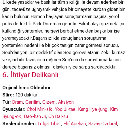
Ülkede yasaklar ve baskılar tüm sıkılığı ile devam ederken bir
gün, tecavüze uğrayarak vahşice bir cinayete kurban giden bir
kadın bulunur. Hemen başlayan soruşturmanın başına, yerel
polis dedektifi Park Doo-man getirilir. Fakat olayı çözmek için
kullandığı yöntemler, herşeyi berbat etmekten başka bir işe
yaramayacaktır.Başarısızlıkla sonuçlanan soruşturma
yöntemleri nedeni ile bir çok tanığın zarar görmesi sonucu,
Seul'dan yeni bir dedektif olan Seo göreve atanır. Zeki, kurnaz
ve işini bilir tavırlarına rağmen Seo'nun da soruşturmada son
derece başarısız olması, olayları iyice sarpa sardıracaktır.
6. İhtiyar Delikanlı
Orijinal İsmi: Oldeuboi
Süre:
120 dakika
Tür:
Dram
,
Gerilim
,
Gizem
,
Aksiyon
Oyuncular:
Choi Min-sik
,
Yoo Ji-tae
,
Kang Hye-jung
,
Kim
Byung-ok
,
Dae-han Ji
,
Oh Dal-su
Seslendirenler:
Tolga Tibet
,
Elif Acehan
,
Savaş Özdural
,