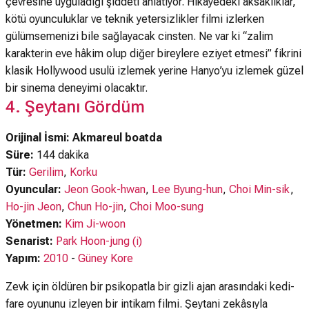
çevresine uyguladığı şiddeti anlatıyor. Hikâyedeki aksaklıklar,
kötü oyunculuklar ve teknik yetersizlikler filmi izlerken
gülümsemenizi bile sağlayacak cinsten. Ne var ki “zalim
karakterin eve hâkim olup diğer bireylere eziyet etmesi” fikrini
klasik Hollywood usulü izlemek yerine Hanyo’yu izlemek güzel
bir sinema deneyimi olacaktır.
4. Şeytanı Gördüm
Orijinal İsmi: Akmareul boatda
Süre:
144 dakika
Tür:
Gerilim
,
Korku
Oyuncular:
Jeon Gook-hwan
,
Lee Byung-hun
,
Choi Min-sik
,
Ho-jin Jeon
,
Chun Ho-jin
,
Choi Moo-sung
Yönetmen:
Kim Ji-woon
Senarist:
Park Hoon-jung (i)
Yapım:
2010
-
Güney Kore
Zevk için öldüren bir psikopatla bir gizli ajan arasındaki kedi-
fare oyununu izleyen bir intikam filmi. Şeytani zekâsıyla