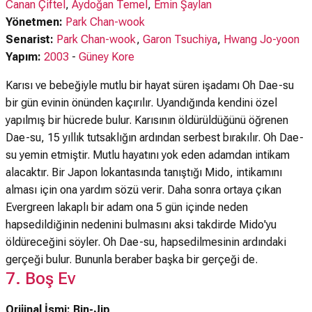
Canan Çiftel
,
Aydoğan Temel
,
Emin Şaylan
Yönetmen:
Park Chan-wook
Senarist:
Park Chan-wook
,
Garon Tsuchiya
,
Hwang Jo-yoon
Yapım:
2003
-
Güney Kore
Karısı ve bebeğiyle mutlu bir hayat süren işadamı Oh Dae-su
bir gün evinin önünden kaçırılır. Uyandığında kendini özel
yapılmış bir hücrede bulur. Karısının öldürüldüğünü öğrenen
Dae-su, 15 yıllık tutsaklığın ardından serbest bırakılır. Oh Dae-
su yemin etmiştir. Mutlu hayatını yok eden adamdan intikam
alacaktır. Bir Japon lokantasında tanıştığı Mido, intikamını
alması için ona yardım sözü verir. Daha sonra ortaya çıkan
Evergreen lakaplı bir adam ona 5 gün içinde neden
hapsedildiğinin nedenini bulmasını aksi takdirde Mido'yu
öldüreceğini söyler. Oh Dae-su, hapsedilmesinin ardındaki
gerçeği bulur. Bununla beraber başka bir gerçeği de.
7. Boş Ev
Orijinal İsmi: Bin-Jip