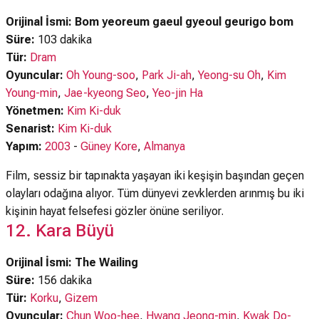
Orijinal İsmi: Bom yeoreum gaeul gyeoul geurigo bom
Süre:
103 dakika
Tür:
Dram
Oyuncular:
Oh Young-soo
,
Park Ji-ah
,
Yeong-su Oh
,
Kim
Young-min
,
Jae-kyeong Seo
,
Yeo-jin Ha
Yönetmen:
Kim Ki-duk
Senarist:
Kim Ki-duk
Yapım:
2003
-
Güney Kore
,
Almanya
Film, sessiz bir tapınakta yaşayan iki keşişin başından geçen
olayları odağına alıyor. Tüm dünyevi zevklerden arınmış bu iki
kişinin hayat felsefesi gözler önüne seriliyor.
12. Kara Büyü
Orijinal İsmi: The Wailing
Süre:
156 dakika
Tür:
Korku
,
Gizem
Oyuncular:
Chun Woo-hee
,
Hwang Jeong-min
,
Kwak Do-