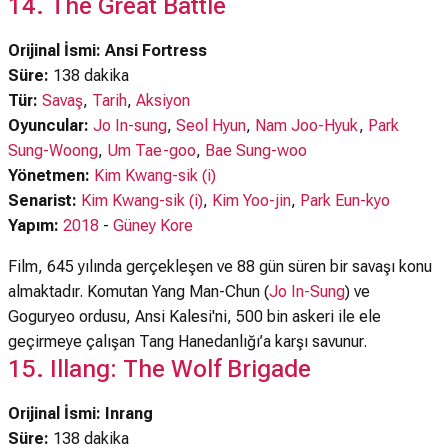
14. The Great Battle
Orijinal İsmi: Ansi Fortress
Süre:
138 dakika
Tür:
Savaş
,
Tarih
,
Aksiyon
Oyuncular:
Jo In-sung
,
Seol Hyun
,
Nam Joo-Hyuk
,
Park
Sung-Woong
,
Um Tae-goo
,
Bae Sung-woo
Yönetmen:
Kim Kwang-sik (i)
Senarist:
Kim Kwang-sik (i)
,
Kim Yoo-jin
,
Park Eun-kyo
Yapım:
2018
-
Güney Kore
Film, 645 yılında gerçekleşen ve 88 gün süren bir savaşı konu
almaktadır. Komutan Yang Man-Chun (
Jo In-Sung
) ve
Goguryeo ordusu, Ansi Kalesi'ni, 500 bin askeri ile ele
geçirmeye çalışan Tang Hanedanlığı’a karşı savunur.
15. Illang: The Wolf Brigade
Orijinal İsmi: Inrang
Süre:
138 dakika