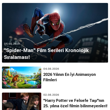
04.08.2026
''Spider-Man'' Film Serileri Kronolojik
Sıralaması!
04.08.2026
2026 Yılının En İyi Animasyon
Filmleri
02.08.2026
"Harry Potter ve Felsefe Taşı"nın
25. yılına özel filmin bilinmeyenleri!