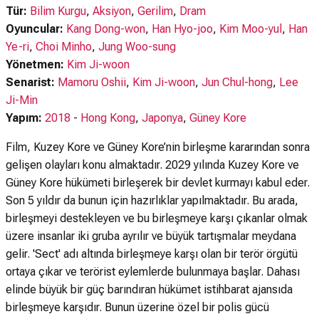
Tür:
Bilim Kurgu
,
Aksiyon
,
Gerilim
,
Dram
Oyuncular:
Kang Dong-won
,
Han Hyo-joo
,
Kim Moo-yul
,
Han
Ye-ri
,
Choi Minho
,
Jung Woo-sung
Yönetmen:
Kim Ji-woon
Senarist:
Mamoru Oshii
,
Kim Ji-woon
,
Jun Chul-hong
,
Lee
Ji-Min
Yapım:
2018
-
Hong Kong
,
Japonya
,
Güney Kore
Film, Kuzey Kore ve Güney Kore’nin birleşme kararından sonra
gelişen olayları konu almaktadır. 2029 yılında Kuzey Kore ve
Güney Kore hükümeti birleşerek bir devlet kurmayı kabul eder.
Son 5 yıldır da bunun için hazırlıklar yapılmaktadır. Bu arada,
birleşmeyi destekleyen ve bu birleşmeye karşı çıkanlar olmak
üzere insanlar iki gruba ayrılır ve büyük tartışmalar meydana
gelir. 'Sect' adı altında birleşmeye karşı olan bir terör örgütü
ortaya çıkar ve terörist eylemlerde bulunmaya başlar. Dahası
elinde büyük bir güç barındıran hükümet istihbarat ajansıda
birleşmeye karşıdır. Bunun üzerine özel bir polis gücü