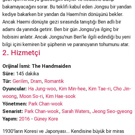
bakamayacağını sorar. Bu teklifi kabul eden Jongsu bir yandan
kediye bakarken bir yandan da Haemi'nin dönüşünü bekler.
Ancak Haemi dönüşte gezi sırasında tanıştığı Ben adlı bir
adamı da yanında getirir. Ben bir gün Jongsu’ya ilginç bir
hobisini anlatır. Ancak Jongsu'nun Ben'le ilgili edindiği bu yeni
bilgi içini kemiren bir şüphenin ve paranoyanın tohumunu atar.
2. Hizmetçi
Orijinal İsmi: The Handmaiden
Süre:
145 dakika
Tür:
Gerilim
,
Dram
,
Romantik
Oyuncular:
Ha Jung-woo
,
Kim Min-hee
,
Kim Tae-ri
,
Cho Jin-
woong
,
Moon So-ri
,
Kim Hae-sook
Yönetmen:
Park Chan-wook
Senarist:
Park Chan-wook
,
Sarah Waters
,
Jeong Seo-gyeong
Yapım:
2016
-
Güney Kore
1930'ların Koresi ve Japonyası... Kendisine büyük bir miras