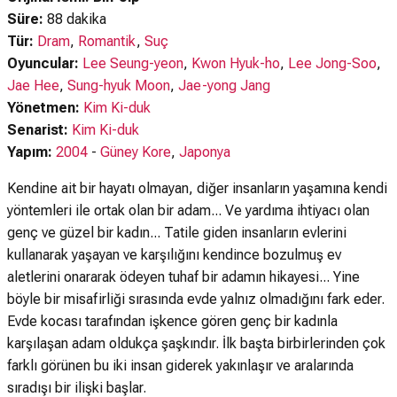
Süre:
88 dakika
Tür:
Dram
,
Romantik
,
Suç
Oyuncular:
Lee Seung-yeon
,
Kwon Hyuk-ho
,
Lee Jong-Soo
,
Jae Hee
,
Sung-hyuk Moon
,
Jae-yong Jang
Yönetmen:
Kim Ki-duk
Senarist:
Kim Ki-duk
Yapım:
2004
-
Güney Kore
,
Japonya
Kendine ait bir hayatı olmayan, diğer insanların yaşamına kendi
yöntemleri ile ortak olan bir adam... Ve yardıma ihtiyacı olan
genç ve güzel bir kadın... Tatile giden insanların evlerini
kullanarak yaşayan ve karşılığını kendince bozulmuş ev
aletlerini onararak ödeyen tuhaf bir adamın hikayesi... Yine
böyle bir misafirliği sırasında evde yalnız olmadığını fark eder.
Evde kocası tarafından işkence gören genç bir kadınla
karşılaşan adam oldukça şaşkındır. İlk başta birbirlerinden çok
farklı görünen bu iki insan giderek yakınlaşır ve aralarında
sıradışı bir ilişki başlar.