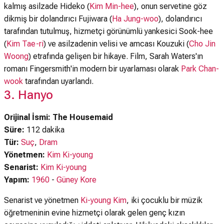
kalmış asilzade Hideko (
Kim Min-hee
), onun servetine göz
dikmiş bir dolandırıcı Fujiwara (
Ha Jung-woo
), dolandırıcı
tarafından tutulmuş, hizmetçi görünümlü yankesici Sook-hee
(
Kim Tae-ri
) ve asilzadenin velisi ve amcası Kouzuki (
Cho Jin
Woong
) etrafında gelişen bir hikaye. Film, Sarah Waters'ın
romanı Fingersmith'in modern bir uyarlaması olarak
Park Chan-
wook
tarafından uyarlandı.
3. Hanyo
Orijinal İsmi: The Housemaid
Süre:
112 dakika
Tür:
Suç
,
Dram
Yönetmen:
Kim Ki-young
Senarist:
Kim Ki-young
Yapım:
1960
-
Güney Kore
Senarist ve yönetmen
Ki-young Kim
, iki çocuklu bir müzik
öğretmeninin evine hizmetçi olarak gelen genç kızın