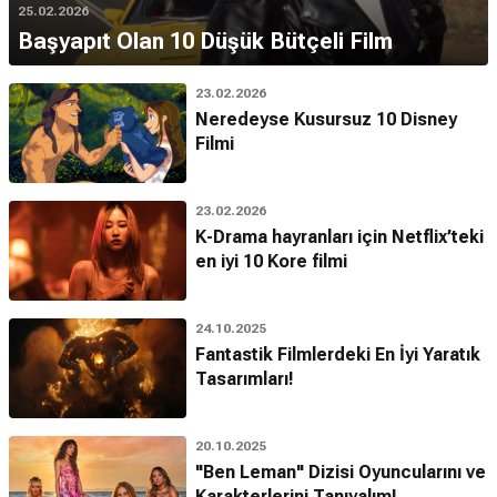
25.02.2026
Başyapıt Olan 10 Düşük Bütçeli Film
23.02.2026
Neredeyse Kusursuz 10 Disney
Filmi
23.02.2026
K-Drama hayranları için Netflix’teki
en iyi 10 Kore filmi
24.10.2025
Fantastik Filmlerdeki En İyi Yaratık
Tasarımları!
20.10.2025
"Ben Leman" Dizisi Oyuncularını ve
Karakterlerini Tanıyalım!