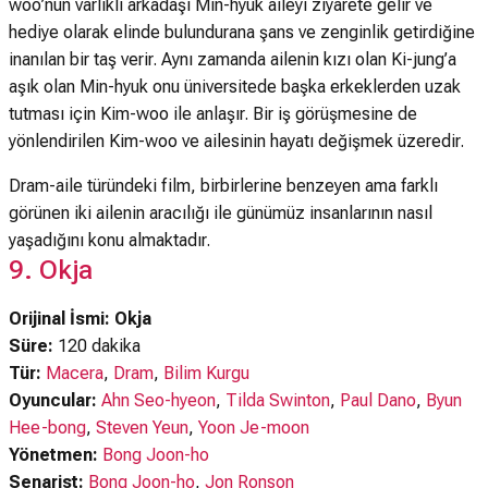
woo’nun varlıklı arkadaşı Min-hyuk aileyi ziyarete gelir ve
hediye olarak elinde bulundurana şans ve zenginlik getirdiğine
inanılan bir taş verir. Aynı zamanda ailenin kızı olan Ki-jung’a
aşık olan Min-hyuk onu üniversitede başka erkeklerden uzak
tutması için Kim-woo ile anlaşır. Bir iş görüşmesine de
yönlendirilen Kim-woo ve ailesinin hayatı değişmek üzeredir.
Dram-aile türündeki film, birbirlerine benzeyen ama farklı
görünen iki ailenin aracılığı ile günümüz insanlarının nasıl
yaşadığını konu almaktadır.
9. Okja
Orijinal İsmi: Okja
Süre:
120 dakika
Tür:
Macera
,
Dram
,
Bilim Kurgu
Oyuncular:
Ahn Seo-hyeon
,
Tilda Swinton
,
Paul Dano
,
Byun
Hee-bong
,
Steven Yeun
,
Yoon Je-moon
Yönetmen:
Bong Joon-ho
Senarist:
Bong Joon-ho
,
Jon Ronson