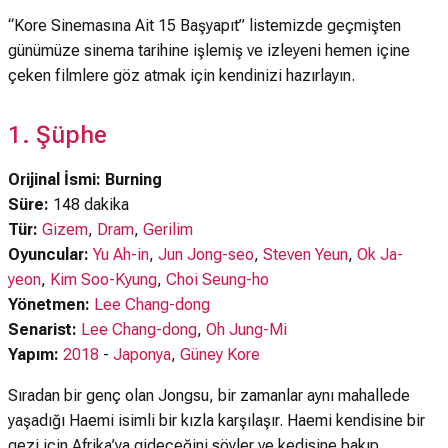
“Kore Sinemasına Ait 15 Başyapıt” listemizde geçmişten
günümüze sinema tarihine işlemiş ve izleyeni hemen içine
çeken filmlere göz atmak için kendinizi hazırlayın.
1. Şüphe
Orijinal İsmi: Burning
Süre:
148 dakika
Tür:
Gizem
,
Dram
,
Gerilim
Oyuncular:
Yu Ah-in
,
Jun Jong-seo
,
Steven Yeun
,
Ok Ja-
yeon
,
Kim Soo-Kyung
,
Choi Seung-ho
Yönetmen:
Lee Chang-dong
Senarist:
Lee Chang-dong
,
Oh Jung-Mi
Yapım:
2018
-
Japonya
,
Güney Kore
Sıradan bir genç olan Jongsu, bir zamanlar aynı mahallede
yaşadığı Haemi isimli bir kızla karşılaşır. Haemi kendisine bir
gezi için Afrika’ya gideceğini söyler ve kedisine bakıp