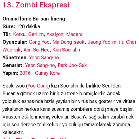
13. Zombi Ekspresi
Orijinal İsmi: Bu-san-haeng
Süre:
120 dakika
Tür:
Korku
,
Gerilim
,
Aksiyon
,
Macera
Oyuncular:
Gong Yoo
,
Ma Dong-seok
,
Jeong Yoo-mi (i)
,
Choi
Woo-sik
,
Ahn So-Hee
,
Kim Soo-ahn
Yönetmen:
Yeon Sang-ho
Senarist:
Yeon Sang-ho
,
Park Joo-Suk
Yapım:
2016
-
Güney Kore
Seok-woo (
Yoo Gong
) kızı Soo-ahn ile birlikte Seul'den
Busan'a gitmek üzere bir hızlı trene binmişlerdir. Ancak
yolculuk esnasında hızla yayılan bir virüs baş gösterir ve virüse
yakalanan herkes kana susamış zombilere dönüşmeye başlar.
Virüsten etkilenmemiş yolcular, Busan'a sağ salim varabilmek
için son derece tehlikeli bir yolculuğu tamamlamak zorunda
kalacaktır.