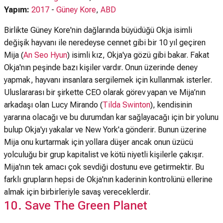
Yapım:
2017
-
Güney Kore
,
ABD
Birlikte Güney Kore'nin dağlarında büyüdüğü Okja isimli
değişik hayvanı ile neredeyse cennet gibi bir 10 yıl geçiren
Mija (
An Seo Hyun
) isimli kız, Okja'ya gözü gibi bakar. Fakat
Okja'nın peşinde bazı kişiler vardır. Onun üzerinde deney
yapmak, hayvanı insanlara sergilemek için kullanmak isterler.
Uluslararası bir şirkette CEO olarak görev yapan ve Mija’nın
arkadaşı olan Lucy Mirando (
Tilda Swinton
), kendisinin
yararına olacağı ve bu durumdan kar sağlayacağı için bir yolunu
bulup Okja'yı yakalar ve New York'a gönderir. Bunun üzerine
Mija onu kurtarmak için yollara düşer ancak onun üzücü
yolculuğu bir grup kapitalist ve kötü niyetli kişilerle çakışır.
Mija'nın tek amacı çok sevdiği dostunu eve getirmektir. Bu
farklı grupların hepsi de Okja'nın kaderinin kontrolünü ellerine
almak için birbirleriyle savaş vereceklerdir.
10. Save The Green Planet