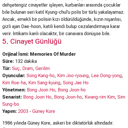
dehşetengiz cinayetler işleyen, kurbanları arasında çocuklar
bile bulunan seri katil Kyung-chul'u polis bir türlü yakalayamaz.
Ancak, emekli bir polisin kızı öldürüldüğünde, kızın nişanlısı,
gizli ajan Dae-hoon, katili kendi bulup cezalandırmaya karar
verir. İntikamı kanlı olacaktır, bir canavara dönüşse bile.
5. Cinayet Günlüğü
Orijinal İsmi: Memories Of Murder
Süre:
132 dakika
Tür:
Suç
,
Dram
,
Gerilim
Oyuncular:
Song Kang-ho
,
Kim Joo-ryoung
,
Lee Dong-yong
,
Kim Roe-ha
,
Kim Sang-kyung
,
Song Jae Ho
Yönetmen:
Bong Joon Ho
,
Bong Joon-ho
Senarist:
Bong Joon Ho
,
Bong Joon-ho
,
Kwang-rim Kim
,
Sim
Sung-bo
Yapım:
2003
-
Güney Kore
1986 yılında Güney Kore, askeri bir diktatörlük altındadır.