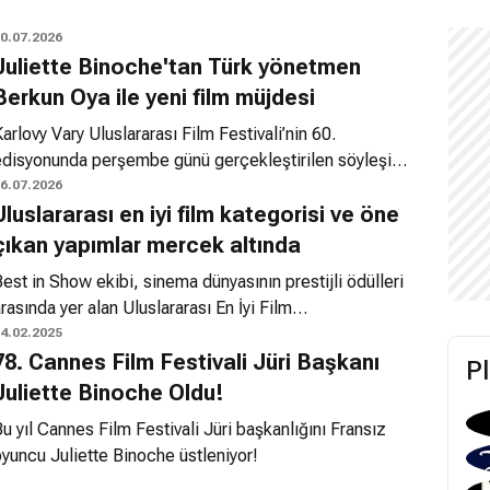
0.07.2026
Juliette Binoche'tan Türk yönetmen
Berkun Oya ile yeni film müjdesi
arlovy Vary Uluslararası Film Festivali’nin 60.
edisyonunda perşembe günü gerçekleştirilen söyleşide
uliette Binoche, kariyeri, oyunculuk sanatı ve gelecek
6.07.2026
Uluslararası en iyi film kategorisi ve öne
lanları üzerine konuştu. Oscar, César ve dört Avrupa
ilm Ödülü sahibi olan Fransız yıldızın, cumartesi günü
çıkan yapımlar mercek altında
ünya sinemasına yaptığı olağanüstü sanatsal katkılar
est in Show ekibi, sinema dünyasının prestijli ödülleri
edeniyle festivalin en prestijli ödülü olan Kristal Küre’yi
rasında yer alan Uluslararası En İyi Film
lması bekleniyor. Bu özel ödülün anısına festival
ategorisindeki yarışı mercek altına alıyor. Program
4.02.2025
programında Certified Copy (2010), Üç Renk: Mavi
78. Cannes Film Festivali Jüri Başkanı
kapsamında Brian, başrol oyuncusu Juliette Binoche ve
P
1993) ve yönetmenliğini üstlendiği In-I in Motion
yönetmen Trần Anh Hùng ile bir araya gelerek, Cesar
Juliette Binoche Oldu!
2025) isimli belgesel yer alıyor.
düllerine aday gösterilen ortak çalışmaları "The Taste
u yıl Cannes Film Festivali Jüri başkanlığını Fransız
f Things" (Şeflerin Aşkı) üzerine derinlikli bir söyleşi
yuncu Juliette Binoche üstleniyor!
erçekleştiriyor.