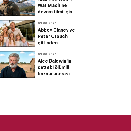
yok oldu?
War Machine
devam filmi için
resmi onay geldi
09.08.2026
Abbey Clancy ve
Peter Crouch
çiftinden
Kardashian tarzı
09.08.2026
realite şov
Alec Baldwin'in
hamlesi
setteki ölümlü
kazası sonrası
hukuk
mücadelesinde
yeni gelişme