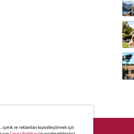
içerik ve reklamları kişiselleştirmek için
i için
Çerez Politikası
'nı inceleyebilirsiniz.