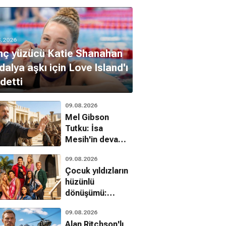
8.2026
nç yüzücü Katie Shanahan
alya aşkı için Love Island'ı
detti
09.08.2026
Mel Gibson
Tutku: İsa
Mesih'in devam
filmi çekimlerini
09.08.2026
tamamladı
Çocuk yıldızların
hüzünlü
dönüşümü:
Milyon dolarlık
09.08.2026
servetler nasıl
Alan Ritchson'lı