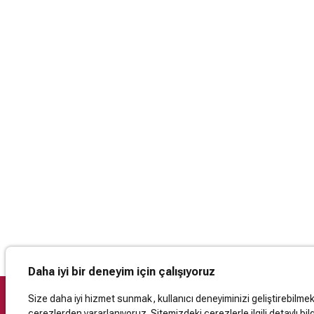
Daha iyi bir deneyim için çalışıyoruz
Size daha iyi hizmet sunmak, kullanıcı deneyiminizi geliştirebilmek, 
çerezlerden yararlanıyoruz. Sitemizdeki çerezlerle ilgili detaylı bilg