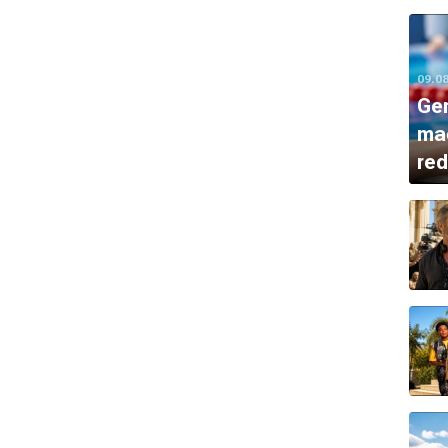
09.0
Ge
mad
red