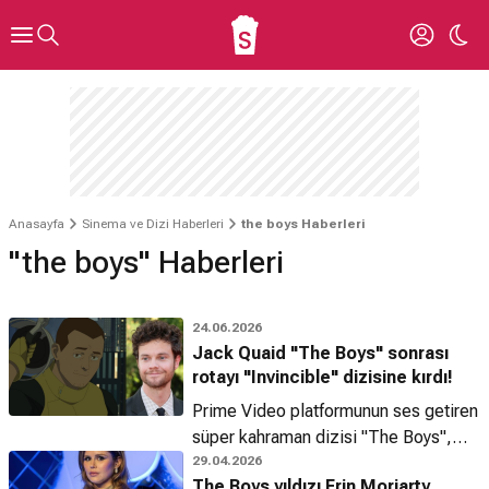
Anasayfa
Sinema ve Dizi Haberleri
the boys Haberleri
"the boys" Haberleri
24.06.2026
Jack Quaid "The Boys" sonrası
rotayı "Invincible" dizisine kırdı!
Prime Video platformunun ses getiren
süper kahraman dizisi "The Boys",
2019 yılında başladığından bu yana
29.04.2026
The Boys yıldızı Erin Moriarty