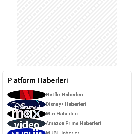
izine rastlanamazken, tüm süper
kahramanları haritadan silecek bir
virüsü kullanmaya kararlı şekilde
yeniden ortaya çıkan Butcher, dünyayı
ve içindeki herkesi sonsuza dek
değiştirecek bir olaylar zincirini
başlatıyor.
Platform Haberleri
Netflix Haberleri
Disney+ Haberleri
Max Haberleri
Amazon Prime Haberleri
MUBI Haberleri