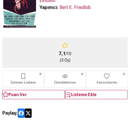
Einstein
Yapımcı:
Bert E. Friedlob
7,1
/10
(3 Oy)
İzleme Listem
İzlediklerim
Favorilerim
Puan Ver
Listeme Ekle
Paylaş: