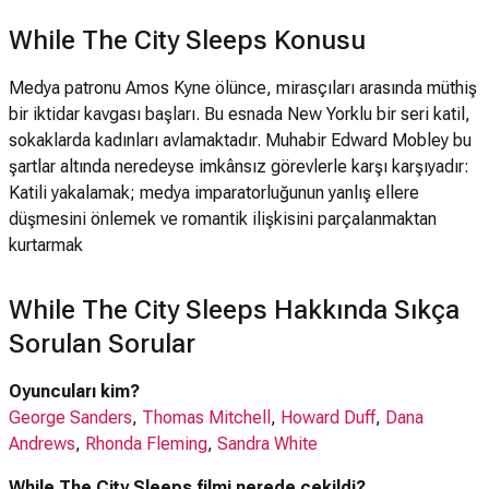
While The City Sleeps Konusu
Medya patronu Amos Kyne ölünce, mirasçıları arasında müthiş
bir iktidar kavgası başları. Bu esnada New Yorklu bir seri katil,
sokaklarda kadınları avlamaktadır. Muhabir Edward Mobley bu
şartlar altında neredeyse imkânsız görevlerle karşı karşıyadır:
Katili yakalamak; medya imparatorluğunun yanlış ellere
düşmesini önlemek ve romantik ilişkisini parçalanmaktan
kurtarmak
While The City Sleeps Hakkında Sıkça
Sorulan Sorular
Oyuncuları kim?
George Sanders
,
Thomas Mitchell
,
Howard Duff
,
Dana
Andrews
,
Rhonda Fleming
,
Sandra White
While The City Sleeps filmi nerede çekildi?